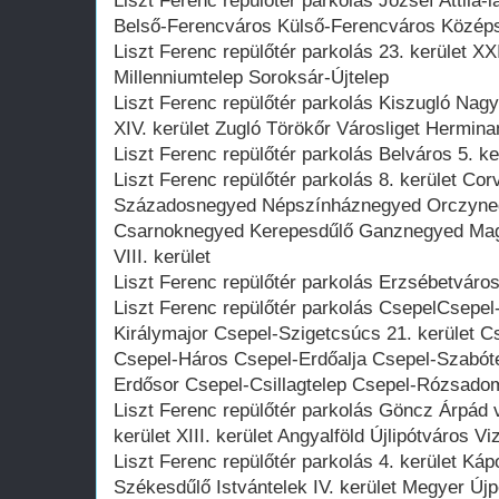
Liszt Ferenc repülőtér parkolás József Attila-la
Belső-Ferencváros Külső-Ferencváros Közép
Liszt Ferenc repülőtér parkolás 23. kerület XXI
Millenniumtelep Soroksár-Újtelep
Liszt Ferenc repülőtér parkolás Kiszugló Nagy
XIV. kerület Zugló Törökőr Városliget Hermi
Liszt Ferenc repülőtér parkolás Belváros 5. ker
Liszt Ferenc repülőtér parkolás 8. kerület C
Századosnegyed Népszínháznegyed Orczyne
Csarnoknegyed Kerepesdűlő Ganznegyed Magd
VIII. kerület
Liszt Ferenc repülőtér parkolás Erzsébetváros 
Liszt Ferenc repülőtér parkolás CsepelCsepel
Királymajor Csepel-Szigetcsúcs 21. kerület C
Csepel-Háros Csepel-Erdőalja Csepel-Szabót
Erdősor Csepel-Csillagtelep Csepel-Rózsado
Liszt Ferenc repülőtér parkolás Göncz Árpád 
kerület XIII. kerület Angyalföld Újlipótváros Vi
Liszt Ferenc repülőtér parkolás 4. kerület K
Székesdűlő Istvántelek IV. kerület Megyer Újp