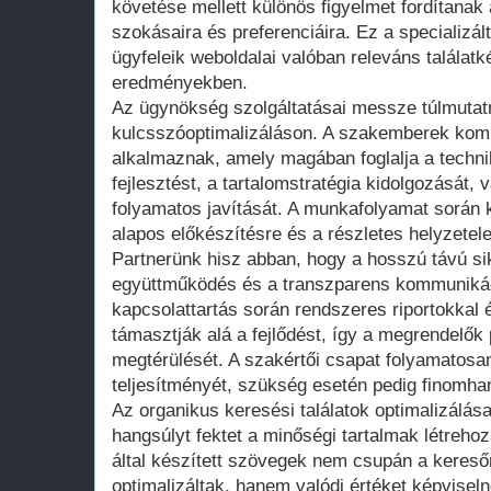
követése mellett különös figyelmet fordítanak
szokásaira és preferenciáira. Ez a specializál
ügyfeleik weboldalai valóban releváns találatk
eredményekben.
Az ügynökség szolgáltatásai messze túlmuta
kulcsszóoptimalizáláson. A szakemberek kom
alkalmaznak, amely magában foglalja a techn
fejlesztést, a tartalomstratégia kidolgozását, 
folyamatos javítását. A munkafolyamat során 
alapos előkészítésre és a részletes helyzete
Partnerünk hisz abban, hogy a hosszú távú si
együttműködés és a transzparens kommunikáci
kapcsolattartás során rendszeres riportokkal
támasztják alá a fejlődést, így a megrendelők
megtérülését. A szakértői csapat folyamatosan
teljesítményét, szükség esetén pedig finomhang
Az organikus keresési találatok optimalizálás
hangsúlyt fektet a minőségi tartalmak létrehoz
által készített szövegek nem csupán a kere
optimalizáltak, hanem valódi értéket képvisel