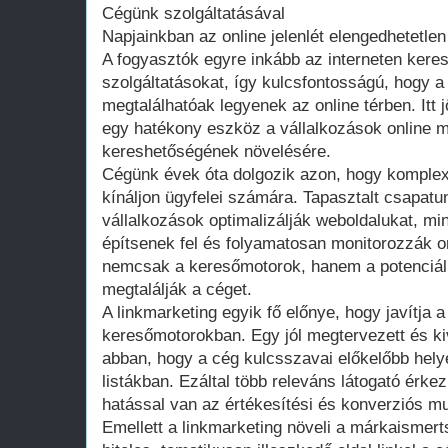
Cégünk szolgáltatásával
Napjainkban az online jelenlét elengedhetetlen
A fogyasztók egyre inkább az interneten kere
szolgáltatásokat, így kulcsfontosságú, hogy a
megtalálhatóak legyenek az online térben. Itt 
egy hatékony eszköz a vállalkozások online 
kereshetőségének növelésére.
Cégünk évek óta dolgozik azon, hogy komplex
kínáljon ügyfelei számára. Tapasztalt csapatu
vállalkozások optimalizálják weboldalukat, mi
építsenek fel és folyamatosan monitorozzák o
nemcsak a keresőmotorok, hanem a potenciáli
megtalálják a céget.
A linkmarketing egyik fő előnye, hogy javítja 
keresőmotorokban. Egy jól megtervezett és kivi
abban, hogy a cég kulcsszavai előkelőbb helyek
listákban. Ezáltal több releváns látogató érke
hatással van az értékesítési és konverziós mu
Emellett a linkmarketing növeli a márkaismerts