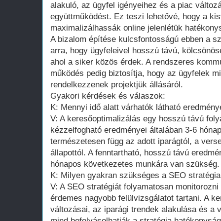
alakuló, az ügyfel igényeihez és a piac válto
együttműködést. Ez teszi lehetővé, hogy a ki
maximalizálhassák online jelenlétük hatékony
A bizalom építése kulcsfontosságú ebben a 
arra, hogy ügyfeleivel hosszú távú, kölcsönöse
ahol a siker közös érdek. A rendszeres kommu
működés pedig biztosítja, hogy az ügyfelek m
rendelkezzenek projektjük állásáról.
Gyakori kérdések és válaszok:
K: Mennyi idő alatt várhatók látható eredmény
V: A keresőoptimalizálás egy hosszú távú fol
kézzelfogható eredményei általában 3-6 hóna
természetesen függ az adott iparágtól, a verse
állapottól. A fenntartható, hosszú távú ered
hónapos következetes munkára van szükség.
K: Milyen gyakran szükséges a SEO stratégia 
V: A SEO stratégiát folyamatosan monitorozni 
érdemes nagyobb felülvizsgálatot tartani. A k
változásai, az iparági trendek alakulása és 
mind befolyásolhatják a stratégia hatékonyság