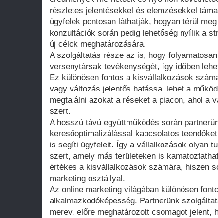
részletes jelentésekkel és elemzésekkel támasz
ügyfelek pontosan láthatják, hogyan térül meg
konzultációk során pedig lehetőség nyílik a s
új célok meghatározására.
A szolgáltatás része az is, hogy folyamatosan 
versenytársak tevékenységét, így időben lehet
Ez különösen fontos a kisvállalkozások számá
vagy változás jelentős hatással lehet a műkö
megtalálni azokat a réseket a piacon, ahol a 
szert.
A hosszú távú együttműködés során partnerü
keresőoptimalizálással kapcsolatos teendőket
is segíti ügyfeleit. Így a vállalkozások olyan 
szert, amely más területeken is kamatoztatha
értékes a kisvállalkozások számára, hiszen 
marketing osztállyal.
Az online marketing világában különösen font
alkalmazkodóképesség. Partnerünk szolgálta
merev, előre meghatározott csomagot jelent,