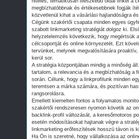
hiteles, tematikusan illeszkedő oldal linkel a 
megbízhatóbbnak és értékesebbnek fogják ítél
közvetlenül kihat a vásárlási hajlandóságra és 
Cégünk szakértői csapata minden egyes ügyfé
szabott linkmarketing stratégiát dolgoz ki. El
helyzetelemzés következik, hogy megértsük a v
célcsoportját és online környezetét. Ezt követő
tervünket, melynek megvalósítására proaktív
kerül sor.
A stratégia központjában mindig a minőség á
tartalom, a relevancia és a megbízhatóság a 
során. Célunk, hogy a linkprofilunk minden e
teremtsen a márka számára, és pozitívan ha
rangsorolásra.
Emellett kiemelten fontos a folyamatos monit
szakértői rendszeresen nyomon követik az onl
backlink-profil változását, a keresőmotoros 
esetén módosításokat hajtanak végre a stratég
linkmarketing erőfeszítések hosszú távon is k
Ha Ön is szeretné, hogy vállalkozása az onlin