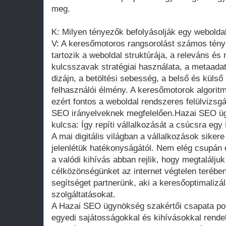
meg.
K: Milyen tényezők befolyásolják egy webolda
V: A keresőmotoros rangsorolást számos tény
tartozik a weboldal struktúrája, a releváns és 
kulcsszavak stratégiai használata, a metaadat
dizájn, a betöltési sebesség, a belső és külső
felhasználói élmény. A keresőmotorok algorit
ezért fontos a weboldal rendszeres felülvizsgál
SEO irányelveknek megfelelően.Hazai SEO ügyn
kulcsa: Így repíti vállalkozását a csúcsra e
A mai digitális világban a vállalkozások siker
jelenlétük hatékonyságától. Nem elég csupán e
a valódi kihívás abban rejlik, hogy megtalálju
célközönségünket az internet végtelen terében
segítséget partnerünk, aki a keresőoptimalizál
szolgáltatásokat.
A Hazai SEO ügynökség szakértői csapata pon
egyedi sajátosságokkal és kihívásokkal rende