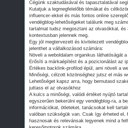
Cégünk szaktudásával és tapasztalatával seg
Kutatjuk a legmegfelelőbb témákat és célközö
influencer-ekkel és más fontos online szerepl
vendégblog-lehetőségeket találunk meg számo
tartalmat tudsz megosztani az olvasókkal, és a
kontextusban jelennek meg.
Egy jól megtervezett és kivitelezett vendégb
jelenthet a vállalkozásod számára:
Növeli a weboldalam organikus láthatóságát 
Erősíti a márkaépítést és a pozicionálást az 
Értékes backlink-profilod épül, ami növeli a w
Minőségi, célzott közönséghez jutsz el más w
Lehetőséget kapsz arra, hogy bemutasd szakér
juttass el az olvasókhoz
A kulcs a minőségi, valódi értéket nyújtó tar
egyszerűen bekerülni egy vendégblog-ra, a b
információkat, ötleteket, tanácsokat kell tart
valóban szükségük van. Csak így érheted el, h
hasznosak és relevánsak legyenek mind a fel
keresőmotorok számára.