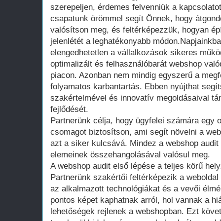
szerepeljen, érdemes felvenniük a kapcsolato
csapatunk örömmel segít Önnek, hogy átgondol
valósítson meg, és feltérképezzük, hogyan épít
jelenlétét a leghatékonyabb módon.Napjainkban
elengedhetetlen a vállalkozások sikeres működ
optimalizált és felhasználóbarát webshop valód
piacon. Azonban nem mindig egyszerű a megfel
folyamatos karbantartás. Ebben nyújthat segít
szakértelmével és innovatív megoldásaival tá
fejlődését.
Partnerünk célja, hogy ügyfelei számára egy o
csomagot biztosítson, ami segít növelni a web
azt a siker kulcsává. Mindez a webshop audit
elemeinek összehangolásával valósul meg.
A webshop audit első lépése a teljes körű he
Partnerünk szakértői feltérképezik a weboldal 
az alkalmazott technológiákat és a vevői él
pontos képet kaphatnak arról, hol vannak a hi
lehetőségek rejlenek a webshopban. Ezt köve