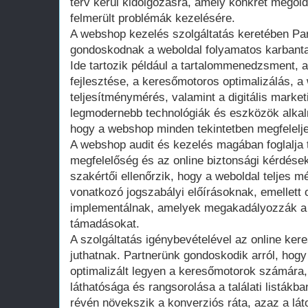
terv kerül kidolgozásra, amely konkrét megold
felmerült problémák kezelésére.
A webshop kezelés szolgáltatás keretében Par
gondoskodnak a weboldal folyamatos karbantar
Ide tartozik például a tartalommenedzsment, a
fejlesztése, a keresőmotoros optimalizálás, a
teljesítménymérés, valamint a digitális marke
legmodernebb technológiák és eszközök alkalm
hogy a webshop minden tekintetben megfelelje
A webshop audit és kezelés magában foglalja 
megfelelőség és az online biztonsági kérdések
szakértői ellenőrzik, hogy a weboldal teljes m
vonatkozó jogszabályi előírásoknak, emellett
implementálnak, amelyek megakadályozzák a 
támadásokat.
A szolgáltatás igénybevételével az online k
juthatnak. Partnerünk gondoskodik arról, hog
optimalizált legyen a keresőmotorok számára, 
láthatósága és rangsorolása a találati listákb
révén növekszik a konverziós ráta, azaz a lát