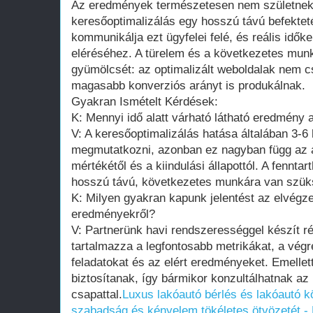
Az eredmények természetesen nem születnek 
keresőoptimalizálás egy hosszú távú befekte
kommunikálja ezt ügyfelei felé, és reális időker
eléréséhez. A türelem és a következetes mu
gyümölcsét: az optimalizált weboldalak nem c
magasabb konverziós arányt is produkálnak.
Gyakran Ismételt Kérdések:
K: Mennyi idő alatt várható látható eredmény 
V: A keresőoptimalizálás hatása általában 3-6 
megmutatkozni, azonban ez nagyban függ az ad
mértékétől és a kiindulási állapottól. A fennt
hosszú távú, következetes munkára van szük
K: Milyen gyakran kapunk jelentést az elvégz
eredményekről?
V: Partnerünk havi rendszerességgel készít ré
tartalmazza a legfontosabb metrikákat, a végre
feladatokat és az elért eredményeket. Emellet
biztosítanak, így bármikor konzultálhatnak az 
csapattal.
Luxus lakóautó bérlés és lakóautó k
szabadság és kényelem tökéletes ötvözetét - 