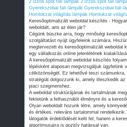
2 izzós spot fali lámpák
2 izzós spot fali lámp
Gyerekszobai fali lámpák
Gyerekszobai fali l
Homlokzat világítás lámpák
Homlokzat világí
Keresőoptimalizált weboldal készítés - Hogya
weboldalt, ami az élen jár?
Cégünk büszke arra, hogy minőségi keresőopti
szolgáltatást nyújt ügyfeleink számára. Hiszü
megtervezett és keresőoptimalizált weboldal k
egy vállalkozás online jelenlétének kialakítá
A keresőoptimalizált weboldal készítés folyama
lépésként alaposan megvizsgáljuk ügyfelünk vá
célközönségét. Ez lehetővé teszi számunkra,
stratégiát dolgozzunk ki, amely illeszkedik az
piaci szegmenshez.
A weboldal struktúrájának és tartalmának me
fektetünk a felhasználói élményre és a kereső
Olyan weboldalt hozunk létre, amely könnyedé
és értékes, releváns tartalommal rendelkezik
látogatók érdeklődését kelti fel, hanem a ker
algoritmusaira is pozitív hatással van.