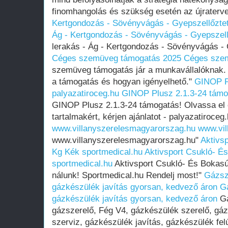
finomhangolás és szükség esetén az újraterv
Kertgondozás - Sövényvágás - Gyepszellőztet
Ág - Kertgondozás - Sövényvágás - Gyepszellő
lerakás - Ág - Kertgondozás - Sövényvágás - 
Céges szemüveg támogatás 2025
Céges sze
szemüveg támogatás jár a munkavállalóknak. 
a támogatás és hogyan igényelhető."
GINOP Pl
palyazatiroceg.hu
GINOP Plusz 2.1.3-24 támog
GINOP Plusz 2.1.3-24 támogatás! Olvassa el 
tartalmakért, kérjen ajánlatot - palyazatiroceg
www.villanyszerelesmagyarorszag.hu
www.vil
www.villanyszerelesmagyarorszag.hu"
Aktivs
Kg Kék sportmedical.hu
Aktivsport Csukló- É
sportmedical.hu
Aktivsport Csukló- És Bokasú
nálunk! Sportmedical.hu Rendelj most!"
Gázsz
gázkészülék javítás gyorsan, kedvező áron
G
gázkészülék javítás gyorsan, kedvező áron
Gá
gázszerelő, Fég V4, gázkészülék szerelő, gá
szerviz, gázkészülék javítás, gázkészülék fel