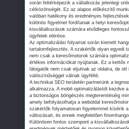
során feltérképezik a vállalkozás jelenlegi onl
célközönségét. Ez az alapos előkészítő munka
valóban hatékony és eredményes fejlesztések
különös figyelmet fordítanak a helyi keresőopt
kisvállalkozások számára elsődleges fontossá
ügyfelek elérése.
Az optimalizálási folyamat során kiemelt hang
tartalomfejlesztés. A szakértők olyan egyedi 
nem csak a keresőmotorok számára optimalizá
értékes információkat nyújtanak. Ez a kettős 
látogatók nem csak eljutnak az oldalra, de ot
valószínűséggel válnak ügyféllé.
A technikai SEO területén partnerünk a legm
alkalmazza. A mobil-optimalizálástól kezdve a
a biztonságos böngészés megteremtéséig minde
amely befolyásolhatja a weboldal keresőmotor
szakértők folyamatosan figyelemmel kísérik 
változásait, és ennek megfelelően finomhangolj
Különösen fontos szempont a kisvállalkozáso
eredmények mérhetőek és nyomon követhetőe