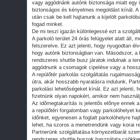
vagy aggódnánk autónk biztonsága miatt egy i
biztonságos és kényelmes megoldást kínál. A 
után csak be kell hajtanunk a kijelölt parkoló
fogad minket.
De mi teszi igazán különlegessé ezt a szolgált
A parkoló terület 24 órás felügyelet alatt áll,
felszerelve. Ez azt jelenti, hogy nyugodtan él
hogy autónk biztonságban van. Másodszor, a 
rendszeres shuttle busz járatok indulnak a te
aggódnunk a csomagok cipelése vagy a hosszú
A repülőtér parkolás szolgáltatás rugalmasságot
útra, akár hosszabb nyaralásra indulunk, Par
parkolási lehetőségeket kínál. Ez azt jelenti,
fizetnünk olyan napokért, amikor nem használj
Az időmegtakarítás is jelentős előnye ennek a
a repülőtéri forgalomban vagy parkolóhelyet 
időnket, egyenesen a foglalt parkolóhelyre ha
lehet, ha szoros a menetrendünk vagy korai re
Partnerünk szolgáltatása környezetbarát szem
rendszeres shuttle buszok használata csökken