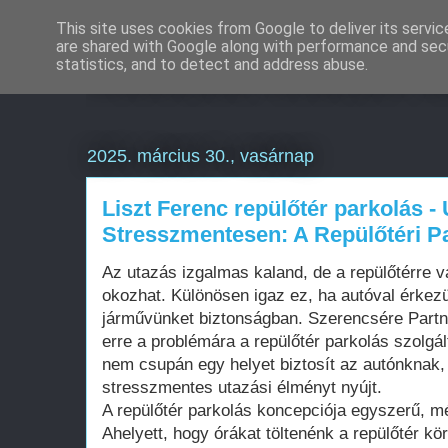
This site uses cookies from Google to deliver its servic
are shared with Google along with performance and secu
Weboldal készítés d
statistics, and to detect and address abuse.
2025. március 30., vasárnap
Liszt Ferenc repülőtér parkolás -
Stresszmentesen: A Repülőtéri Pa
Az utazás izgalmas kaland, de a repülőtérre va
okozhat. Különösen igaz ez, ha autóval érkez
járművünket biztonságban. Szerencsére Partn
erre a problémára a repülőtér parkolás szolgál
nem csupán egy helyet biztosít az autónknak
stresszmentes utazási élményt nyújt.
A repülőtér parkolás koncepciója egyszerű, m
Ahelyett, hogy órákat töltenénk a repülőtér k