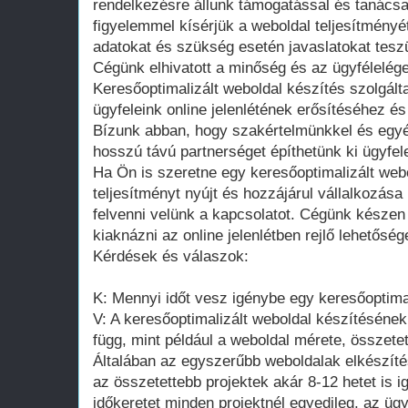
rendelkezésre állunk támogatással és tanács
figyelemmel kísérjük a weboldal teljesítményé
adatokat és szükség esetén javaslatokat teszü
Cégünk elhivatott a minőség és az ügyfélelége
Keresőoptimalizált weboldal készítés szolgált
ügyfeleink online jelenlétének erősítéséhez és 
Bízunk abban, hogy szakértelmünkkel és egyé
hosszú távú partnerséget építhetünk ki ügyfel
Ha Ön is szeretne egy keresőoptimalizált web
teljesítményt nyújt és hozzájárul vállalkozá
felvenni velünk a kapcsolatot. Cégünk készen
kiaknázni az online jelenlétben rejlő lehetősége
Kérdések és válaszok:
K: Mennyi időt vesz igénybe egy keresőoptima
V: A keresőoptimalizált weboldal készítésének
függ, mint például a weboldal mérete, összete
Általában az egyszerűbb weboldalak elkészíté
az összetettebb projektek akár 8-12 hetet is 
időkeretet minden projektnél egyedileg, az üg