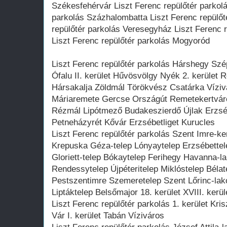
Székesfehérvár Liszt Ferenc repülőtér parkolá
parkolás Százhalombatta Liszt Ferenc repülőt
repülőtér parkolás Veresegyház Liszt Ferenc 
Liszt Ferenc repülőtér parkolás Mogyoród
Liszt Ferenc repülőtér parkolás Hárshegy Sz
Ófalu II. kerület Hűvösvölgy Nyék 2. kerület
Hársakalja Zöldmál Törökvész Csatárka Víziv
Máriaremete Gercse Országút Remetekertvá
Rézmál Lipótmező Budakeszierdő Újlak Erzséb
Petneházyrét Kővár Erzsébetliget Kurucles
Liszt Ferenc repülőtér parkolás Szent Imre-k
Krepuska Géza-telep Lónyaytelep Erzsébette
Gloriett-telep Bókaytelep Ferihegy Havanna-l
Rendessytelep Újpéteritelep Miklóstelep Béla
Pestszentimre Szemeretelep Szent Lőrinc-lakó
Liptáktelep Belsőmajor 18. kerület XVIII. kerül
Liszt Ferenc repülőtér parkolás 1. kerület Kri
Vár I. kerület Tabán Víziváros