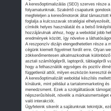
A keresőoptimalizálás (SEO) szerves része a 
folyamatunknak. Szakértő csapatunk gondosko
megfeleljen a keresőmotorok által támasztot
foglalja a kulcsszavak stratégiai elhelyezését
címkék helyes használatát és a belső linképít
hozzájárulnak ahhoz, hogy a weboldal jobb hel
eredmények között, így növelve a láthatóságo
A reszponzív dizájn elengedhetetlen része a 
cégünk kiemelt figyelmet fordít erre. Olyan w
zökkenőmentesen alkalmazkodnak különböző 
asztali számítógépről, laptopról, táblagépről v
hogy a felhasználók egységes és pozitív élm
függetlenül attól, milyen eszközön keresztül ér
A keresőoptimalizált weboldal készítés mellett
kínálunk, mint például a tartalommarketing é
menedzsment. Ezek a szolgáltatások támogatj
népszerűsítését, növelik a márkaismertséget 
való interakciót.
Ügyfeleink sikerét a sajátunknak tekintjük, ezé