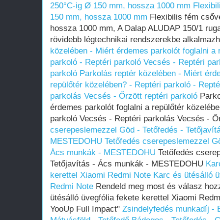
250°C-ig Ø 150 mm, hossza 1000 mm
Flexibi
150 mm, hossza 1000 mm
Flexibilis fém cső
hossza 1000 mm, A Dalap ALUDAP 150/1 ruga
rövidebb légtechnikai rendszerekbe alkalmazh
közelében - Miért érdemes parkolót foglalni a 
parkoló - Reptéri parkoló Vecsés - Reptéri par
parkoló
Parkolás reptér közelében - Miért érde
repülőtér közelében? - Reptéri parkoló - Repté
parkolás Vecsés - Őrzött reptéri parkoló
Parko
érdemes parkolót foglalni a repülőtér közelébe
parkoló Vecsés - Reptéri parkolás Vecsés - Őr
cserepeslemezzel Göd - Tetőfedés - Tetőjavít
MESTEDOHU
Tetőfedés cserepeslemezzel Göd
Ács munkák - MESTEDOHU
Tetőfedés cserep
Tetőjavítás - Ács munkák - MESTEDOHU
Kar
kerettel Xiaomi Redmi Note
Karc és ütésálló ü
Redmi Note
Rendeld meg most és válasz hozz
ütésálló üvegfólia fekete kerettel Xiaomi Red
YooUp Full Impact"
Zsindelyfedés munkadíj - B