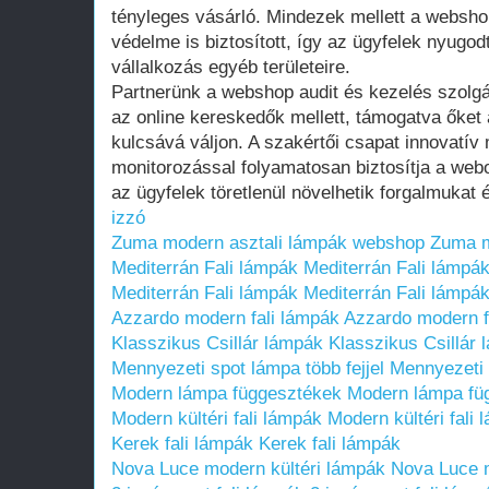
tényleges vásárló. Mindezek mellett a websho
védelme is biztosított, így az ügyfelek nyugo
vállalkozás egyéb területeire.
Partnerünk a webshop audit és kezelés szolgál
az online kereskedők mellett, támogatva őket
kulcsává váljon. A szakértői csapat innovatív
monitorozással folyamatosan biztosítja a web
az ügyfelek töretlenül növelhetik forgalmukat 
izzó
Zuma modern asztali lámpák webshop
Zuma m
Mediterrán Fali lámpák
Mediterrán Fali lámpá
Mediterrán Fali lámpák
Mediterrán Fali lámpá
Azzardo modern fali lámpák
Azzardo modern f
Klasszikus Csillár lámpák
Klasszikus Csillár
Mennyezeti spot lámpa több fejjel
Mennyezeti s
Modern lámpa függesztékek
Modern lámpa fü
Modern kültéri fali lámpák
Modern kültéri fali
Kerek fali lámpák
Kerek fali lámpák
Nova Luce modern kültéri lámpák
Nova Luce m