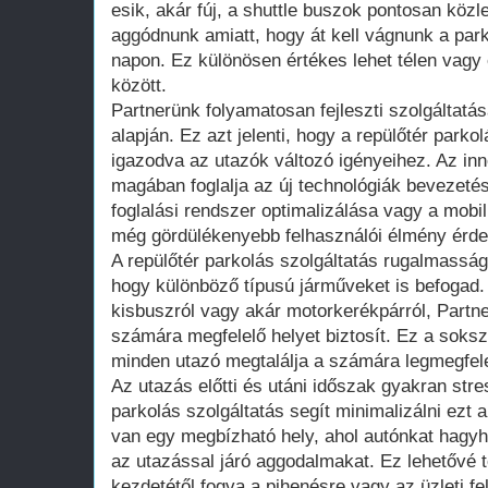
esik, akár fúj, a shuttle buszok pontosan közl
aggódnunk amiatt, hogy át kell vágnunk a pa
napon. Ez különösen értékes lehet télen vagy
között.
Partnerünk folyamatosan fejleszti szolgáltatás
alapján. Ez azt jelenti, hogy a repülőtér parkol
igazodva az utazók változó igényeihez. Az inn
magában foglalja az új technológiák bevezetésé
foglalási rendszer optimalizálása vagy a mobi
még gördülékenyebb felhasználói élmény érd
A repülőtér parkolás szolgáltatás rugalmassá
hogy különböző típusú járműveket is befogad.
kisbuszról vagy akár motorkerékpárról, Partn
számára megfelelő helyet biztosít. Ez a soksz
minden utazó megtalálja a számára legmegfele
Az utazás előtti és utáni időszak gyakran stre
parkolás szolgáltatás segít minimalizálni ezt a
van egy megbízható hely, ahol autónkat hagyha
az utazással járó aggodalmakat. Ez lehetővé 
kezdetétől fogva a pihenésre vagy az üzleti f