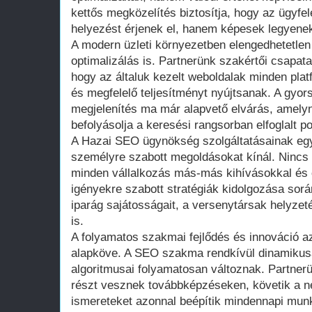
kettős megközelítés biztosítja, hogy az ügyfel
helyezést érjenek el, hanem képesek legyenek 
A modern üzleti környezetben elengedhetetlen
optimalizálás is. Partnerünk szakértői csapata 
hogy az általuk kezelt weboldalak minden pla
és megfelelő teljesítményt nyújtsanak. A gyors
megjelenítés ma már alapvető elvárás, amelyne
befolyásolja a keresési rangsorban elfoglalt po
A Hazai SEO ügynökség szolgáltatásainak egy
személyre szabott megoldásokat kínál. Nincs 
minden vállalkozás más-más kihívásokkal és c
igényekre szabott stratégiák kidolgozása sorá
iparág sajátosságait, a versenytársak helyzet
is.
A folyamatos szakmai fejlődés és innováció
alapköve. A SEO szakma rendkívül dinamikusa
algoritmusai folyamatosan változnak. Partne
részt vesznek továbbképzéseken, követik a ne
ismereteket azonnal beépítik mindennapi mun