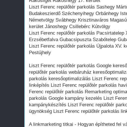
Rákosliget Rákoshegy 17. kerület
Liszt Ferenc repülőtér parkolás Sashegy Márt
Budakeszierdő Széchenyihegy Orbánhegy Iste
Németvölgy Svábhegy Krisztinaváros Magasút
kerület Jánoshegy Csillebérc Kútvölgy
Liszt Ferenc repülőtér parkolás Pacsirtatelep 
Erzsébetfalva Gubacsipuszta Szabótelep Gub
Liszt Ferenc repülőtér parkolás Újpalota XV. k
Pestújhely
Liszt Ferenc repülőtér parkolás Google kereső
repülőtér parkolás webáruház keresőoptimalizá
parkolás keresőoptimalizálás Liszt Ferenc rep
linképítés Liszt Ferenc repülőtér parkolás hav
Ferenc repülőtér parkolás Remarketing optimal
parkolás Google kampány kezelés Liszt Feren
kampánykészítés Liszt Ferenc repülőtér parkol
ügynökség Liszt Ferenc repülőtér parkolás lin
A linkmarketing titkai - Hogyan építheted fel vá