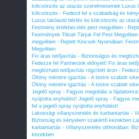
kölcsönzés az utazás szerelmeseinek
Luxus l
kölcsönzés - Fedezd fel a szabadság és kénye
Luxus lakóautó bérlés és kölcsönzés az utaz
Festmény értékbecslés pest megyében - Rejt
Festmények Titkait Tárjuk Fel Pest Megyében
megyében - Rejtett Kincsek Nyomában: Festmé
Megyében
Fix áras tetőjavítás - Biztonságos és megbízhat
Fedezze fel Partnerünk előnyeit!
Fix áras tető
megbízható tetőjavítás rögzített áron - Fedezz
Öltöny méretre igazítás - A testre szabott si
Öltöny méretre igazítás - A testre szabott si
Jegelő spray - Fagyos megoldás a fájdalomra:
nyújtotta enyhülést!
Jegelő spray - Fagyos me
fel a jegelő spray nyújtotta enyhülést!
Lakossági villanyszerelés és karbantartás - V
Biztonság és kényelem szakértő kezekben
La
karbantartás - Villanyszerelés otthonában: B
kezekben