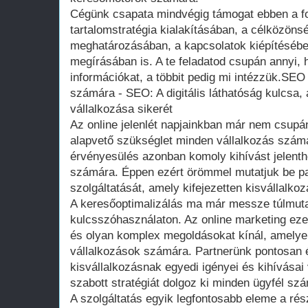
Cégünk csapata mindvégig támogat ebben a f
tartalomstratégia kialakításában, a célközöns
meghatározásában, a kapcsolatok kiépítésébe
megírásában is. A te feladatod csupán annyi,
információkat, a többit pedig mi intézzük.SEO
számára - SEO: A digitális láthatóság kulcsa
vállalkozása sikerét
Az online jelenlét napjainkban már nem csup
alapvető szükséglet minden vállalkozás számár
érvényesülés azonban komoly kihívást jelenth
számára. Éppen ezért örömmel mutatjuk be p
szolgáltatását, amely kifejezetten kisvállalkoz
A keresőoptimalizálás ma már messze túlmut
kulcsszóhasználaton. Az online marketing ezen
és olyan komplex megoldásokat kínál, amelyek
vállalkozások számára. Partnerünk pontosan é
kisvállalkozásnak egyedi igényei és kihívásai
szabott stratégiát dolgoz ki minden ügyfél sz
A szolgáltatás egyik legfontosabb eleme a ré