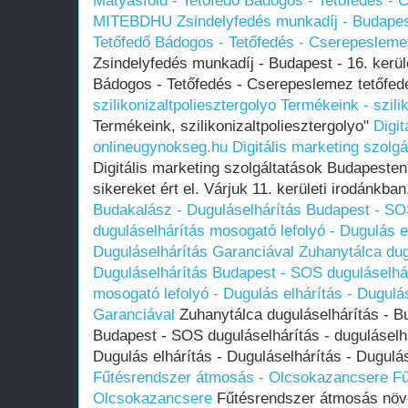
Mátyásföld - Tetőfedő Bádogos - Tetőfedés - 
MITEBDHU
Zsindelyfedés munkadíj - Budapest
Tetőfedő Bádogos - Tetőfedés - Cserepeslem
Zsindelyfedés munkadíj - Budapest - 16. kerül
Bádogos - Tetőfedés - Cserepeslemez tetőf
szilikonizaltpoliesztergolyo
Termékeink - szili
Termékeink, szilikonizaltpoliesztergolyo"
Digit
onlineugynokseg.hu
Digitális marketing szolg
Digitális marketing szolgáltatások Budapesten
sikereket ért el. Várjuk 11. kerületi irodánkba
Budakalász - Duguláselhárítás Budapest - SOS
duguláselhárítás mosogató lefolyó - Dugulás el
Duguláselhárítás Garanciával
Zuhanytálca dug
Duguláselhárítás Budapest - SOS duguláselhár
mosogató lefolyó - Dugulás elhárítás - Dugulá
Garanciával
Zuhanytálca duguláselhárítás - B
Budapest - SOS duguláselhárítás - duguláselh
Dugulás elhárítás - Duguláselhárítás - Dugulá
Fűtésrendszer átmosás - Olcsokazancsere
Fű
Olcsokazancsere
Fűtésrendszer átmosás növe