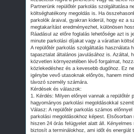
Partnerünk repülőtér parkolás szolgáltatása 
költséghatékony megoldás is. Ha összehasonlí
parkolók áraival, gyakran kiderül, hogy ez a sz
megtakarítást eredményezhet, különösen hos
Ráadásul az előre foglalás lehetősége azt is je
minute parkolási díjakat vagy a váratlan költs
A repülőtér parkolás szolgáltatás használata h
tapasztalat általános javulásához is. Azáltal, 
közvetlen környezetében lévő forgalmat, hozz
közlekedéshez és a kevesebb dugóhoz. Ez ne
igénybe vevő utasoknak előnyös, hanem minde
távozó személy számára.
Kérdések és válaszok:
1. Kérdés: Milyen előnyei vannak a repülőtér 
hagyományos parkolási megoldásokkal szem
Válasz: A repülőtér parkolás számos előnnye
parkolási megoldásokhoz képest. Elsősorban 
hiszen 24 órás felügyelet alatt áll. Kényelmes 
biztosít a terminálokhoz, ami időt és energiát