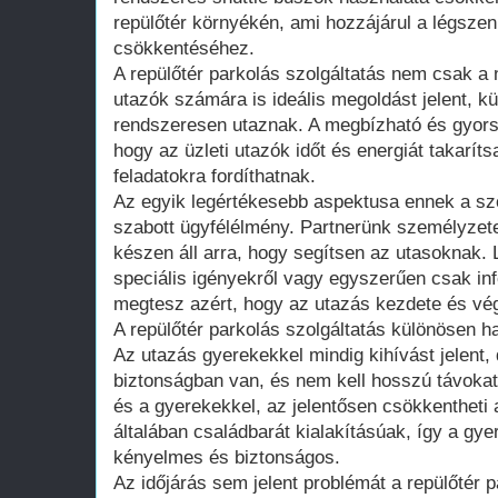
repülőtér környékén, ami hozzájárul a légsze
csökkentéséhez.
A repülőtér parkolás szolgáltatás nem csak a 
utazók számára is ideális megoldást jelent, k
rendszeresen utaznak. A megbízható és gyors 
hogy az üzleti utazók időt és energiát takarít
feladatokra fordíthatnak.
Az egyik legértékesebb aspektusa ennek a sz
szabott ügyfélélmény. Partnerünk személyzete
készen áll arra, hogy segítsen az utasoknak.
speciális igényekről vagy egyszerűen csak in
megtesz azért, hogy az utazás kezdete és vé
A repülőtér parkolás szolgáltatás különösen 
Az utazás gyerekekkel mindig kihívást jelent,
biztonságban van, és nem kell hosszú távoka
és a gyerekekkel, az jelentősen csökkentheti 
általában családbarát kialakításúak, így a gye
kényelmes és biztonságos.
Az időjárás sem jelent problémát a repülőtér 