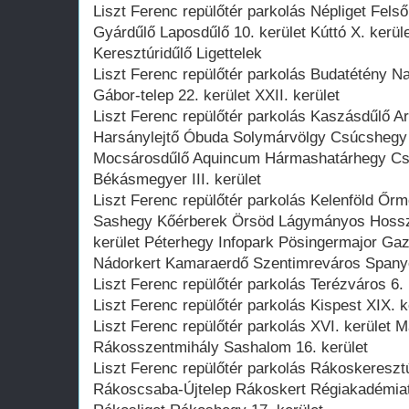
Liszt Ferenc repülőtér parkolás Népliget Fel
Gyárdűlő Laposdűlő 10. kerület Kúttó X. kerü
Keresztúridűlő Ligettelek
Liszt Ferenc repülőtér parkolás Budatétény 
Gábor-telep 22. kerület XXII. kerület
Liszt Ferenc repülőtér parkolás Kaszásdűlő
Harsánylejtő Óbuda Solymárvölgy Csúcshegy
Mocsárosdűlő Aquincum Hármashatárhegy Csill
Békásmegyer III. kerület
Liszt Ferenc repülőtér parkolás Kelenföld Őr
Sashegy Kőérberek Örsöd Lágymányos Hosszú
kerület Péterhegy Infopark Pösingermajor Gaz
Nádorkert Kamaraerdő Szentimreváros Spany
Liszt Ferenc repülőtér parkolás Terézváros 6. k
Liszt Ferenc repülőtér parkolás Kispest XIX. k
Liszt Ferenc repülőtér parkolás XVI. kerület 
Rákosszentmihály Sashalom 16. kerület
Liszt Ferenc repülőtér parkolás Rákoskeresz
Rákoscsaba-Újtelep Rákoskert Régiakadémiat