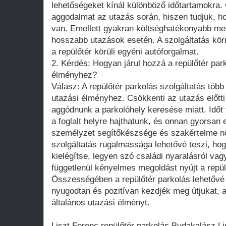
lehetőségeket kínál különböző időtartamokra. 
aggodalmat az utazás során, hiszen tudjuk, h
van. Emellett gyakran költséghatékonyabb meg
hosszabb utazások esetén. A szolgáltatás körn
a repülőtér körüli egyéni autóforgalmat.
2. Kérdés: Hogyan járul hozzá a repülőtér park
élményhez?
Válasz: A repülőtér parkolás szolgáltatás több
utazási élményhez. Csökkenti az utazás előtti
aggódnunk a parkolóhely keresése miatt. Időt
a foglalt helyre hajthatunk, és onnan gyorsan 
személyzet segítőkészsége és szakértelme növ
szolgáltatás rugalmassága lehetővé teszi, ho
kielégítse, legyen szó családi nyaralásról vagy 
függetlenül kényelmes megoldást nyújt a repül
Összességében a repülőtér parkolás lehetővé 
nyugodtan és pozitívan kezdjék meg útjukat, am
általános utazási élményt.
Liszt Ferenc repülőtér parkolás Budakalász Li