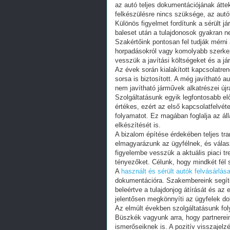
az autó teljes dokumentációjának átte
felkészülésre nincs szüksége, az autó
Különös figyelmet fordítunk a sérült 
baleset után a tulajdonosok gyakran 
Szakértőink pontosan fel tudják mérni
horpadásokról vagy komolyabb szerkez
vesszük a javítási költségeket és a jár
Az évek során kialakított kapcsolatre
sorsa is biztosított. A még javítható
nem javítható járművek alkatrészei új
Szolgáltatásunk egyik legfontosabb el
értékes, ezért az első kapcsolatfelvéte
folyamatot. Ez magában foglalja az ál
elkészítését is.
A bizalom építése érdekében teljes tr
elmagyarázunk az ügyfélnek, és válas
figyelembe vesszük a aktuális piaci tr
tényezőket. Célunk, hogy mindkét fél
A
használt és sérült autók felvásárlás
dokumentációra. Szakembereink segí
beleértve a tulajdonjog átírását és az
jelentősen megkönnyíti az ügyfelek dol
Az elmúlt években szolgáltatásunk foly
Büszkék vagyunk arra, hogy partnerei
ismerőseiknek is. A pozitív visszajel