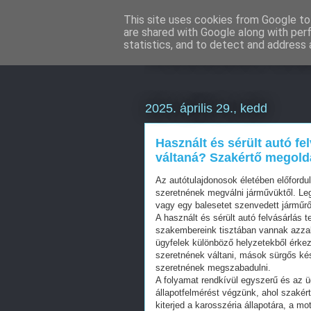
This site uses cookies from Google to 
are shared with Google along with per
Weboldal kés
statistics, and to detect and address 
2025. április 29., kedd
Használt és sérült autó fe
váltaná? Szakértő megoldá
Az autótulajdonosok életében előfordu
szeretnének megválni járművüktől. Leg
vagy egy balesetet szenvedett járműrő
A használt és sérült autó felvásárlás t
szakembereink tisztában vannak azzal,
ügyfelek különböző helyzetekből érk
szeretnének váltani, mások sürgős ké
szeretnének megszabadulni.
A folyamat rendkívül egyszerű és az ü
állapotfelmérést végzünk, ahol szaké
kiterjed a karosszéria állapotára, a 