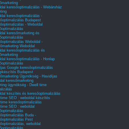
őmarketing
dal keresőoptimalizálás - Webáruház
ting
dal keresőoptimalizálás -
őoptimalizálás Budapest
őoptimalizálás - Weboldal
őoptimalizálás
dal keresőmarketing és
őoptimalizálás
őoptimalizálás Weboldal -
őmarketing Weboldal
dal keresőoptimalizálás és
őmarketing
dal keresőoptimalizálás - Honlap
őoptimalizálás
íjas Google keresőoptimalizálás
pkészítés Budapest
őmarketing Ügynökség - Havidíjas
dal keresőmarketing
ting ügynökség - Dwell time
alizálás
dal készítés és keresőoptimalizálás
 time SEO : weboldal készítés
 time keresőoptimalizálás
 time SEO : weboldal
őoptimalizálás
őoptimalizálás Buda -
őoptimalizálás Pest
őoptimalizálás, weboldal
őoptimalizálás