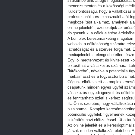
szakembereink átfogó megoldásokat kí
menedzsmenten és a közösségi médiás 
Kulcsfontosságú, hogy a vállalkozás 
professzionális és felhasználóbarát l
megközelítést alkalmaz, amelynek alap
online jelenlétét, azonosítjuk az erőss
dolgozunk ki a célok elérése érdekébe
A komplex keresőmarketing magában fo
weboldal a célközönség számára relevá
láthatóságát és a szerves forgalmat. E
médiajelenlét is elengedhetetlen része
Egy jól megtervezett és kivitelezett 
biztosíthat a vállalkozás számára. Le
"látókörébe", növelve a potenciális ügy
márkaimázst és a fogyasztói bizalmat
Cégünk elkötelezett a komplex kereső
csapatunk minden egyes ügyfél számár
vállalkozás egyedi igényeit és célkitű
és fenntartható üzleti sikerhez segítsü
Ha Ön is szeretné, hogy vállalkozása m
bizalommal. Komplex keresőmarketing 
potenciális ügyfelek figyelmének közé
linképítés havi előfizetéssel: Út a tart
Az online jelenlét és a keresőoptimali
játszik minden vállalkozás életében. 