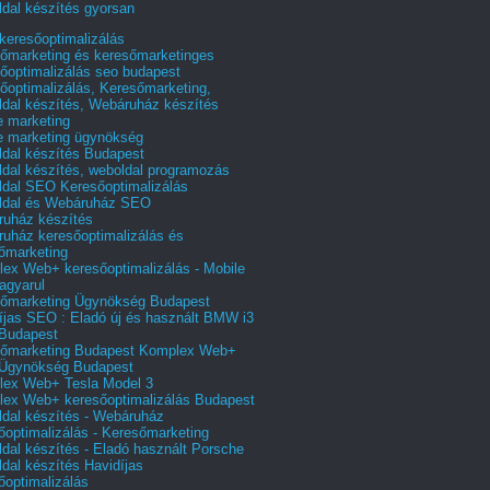
dal készítés gyorsan
 keresőoptimalizálás
őmarketing és keresőmarketinges
őoptimalizálás seo budapest
őoptimalizálás, Keresőmarketing,
dal készítés, Webáruház készítés
e marketing
e marketing ügynökség
dal készítés Budapest
dal készítés, weboldal programozás
dal SEO Keresőoptimalizálás
ldal és Webáruház SEO
uház készítés
uház keresőoptimalizálás és
őmarketing
ex Web+ keresőoptimalizálás - Mobile
agyarul
őmarketing Ügynökség Budapest
íjas SEO : Eladó új és használt BMW i3
Budapest
őmarketing Budapest Komplex Web+
Ügynökség Budapest
ex Web+ Tesla Model 3
ex Web+ keresőoptimalizálás Budapest
dal készítés - Webáruház
őoptimalizálás - Keresőmarketing
dal készítés - Eladó használt Porsche
dal készítés Havidíjas
őoptimalizálás