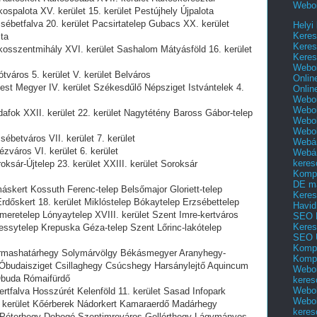
Webol
kospalota XV. kerület 15. kerület Pestújhely Újpalota
zsébetfalva 20. kerület Pacsirtatelep Gubacs XX. kerület
Helyi
Keres
ta
Keres
ákosszentmihály XVI. kerület Sashalom Mátyásföld 16. kerület
Keres
Webol
ótváros 5. kerület V. kerület Belváros
Onlin
pest Megyer IV. kerület Székesdűlő Népsziget Istvántelek 4.
Onlin
Webol
Webol
dafok XXII. kerület 22. kerület Nagytétény Baross Gábor-telep
Webol
Webo
sébetváros VII. kerület 7. kerület
Webár
ézváros VI. kerület 6. kerület
Webár
keres
oksár-Újtelep 23. kerület XXIII. kerület Soroksár
Kompl
DE m
máskert Kossuth Ferenc-telep Belsőmajor Gloriett-telep
Keres
Erdőskert 18. kerület Miklóstelep Bókaytelep Erzsébettelep
Havid
eretelep Lónyaytelep XVIII. kerület Szent Imre-kertváros
SEO 
Keres
essytelep Krepuska Géza-telep Szent Lőrinc-lakótelep
SEO 
Kompl
 Hármashatárhegy Solymárvölgy Békásmegyer Aranyhegy-
Kompl
k Óbudaisziget Csillaghegy Csúcshegy Harsánylejtő Aquincum
Webol
Óbuda Rómaifürdő
keres
Webol
bertfalva Hosszúrét Kelenföld 11. kerület Sasad Infopark
Webol
 kerület Kőérberek Nádorkert Kamaraerdő Madárhegy
keres
 Péterhegy Dobogó Szentimreváros Gellérthegy Lágymányos