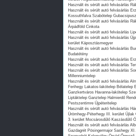
Használt és sérült autó felvásárlás Rá
Használt és sérült autó felvásárlás Er
Kossuthfalva Szabótelep Gubacsipusz
Használt és sérült autó felvásárlás R
Árpádföld Cinkota
Használt és sérült autó felvásárlás Lip
Használt és sérült autó felvásárlás Új
kerület Káposztásmegyer
Használt és sérült autó felvásárlás Bu
Budatétény
Használt és sérült autó felvásárlás Erz
Használt és sérült autó felvásárlás Ter
Használt és sérült autó felvásárlás Sor
Millenniumtelep
Használt és sérült autó felvásárlás Al
Ferihegy Lakatos-lakótelep Bélatelep 
Ganzkertváros Havanna-lakótelep Szem
Liptáktelep Ganztelep Halmierdő Rend
Pestszentimre Újpéteritelep
Használt és sérült autó felvásárlás
Ürömhegy-Péterhegy III. kerület Újla
3. kerület Mocsárosdűlő Kaszásdűlő 
Használt és sérült autó felvásárlás Al
Gazdagrét Pösingermajor Sashegy XI.
Spanyolrét Kelenvölgy Örsöd Őrmező