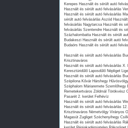
Kerepes Használt és sérült autó felvá
Használt és sérült autó felvásárlás V
Használt és sérült autó felvásárlás Ma
sérült autó felvásárlás Aszód Használt
felvásárlás Nagytarcsa Használt és sér
felvásárlás Szentendre Használt és sér
Százhalombatta Használt és sérült autó
Budakeszi Használt és sérült autó fel
Budaörs Használt és sérült autó felvá
Használt és sérült autó felvásárlás Bu
Krisztinaváros
Használt és sérült autó felvásárlás X
Keresztúridűlő Laposdűlő Népliget Lig
Használt és sérült autó felvásárlás B
Szépilona Kővár Hárshegy Hűvösvölgy 
Széphalom Máriaremete Szemlőhegy Er
Remetekertváros Zöldmál Törökvész O
Pasarét 2. kerület Felhévíz
Használt és sérült autó felvásárlás We
Használt és sérült autó felvásárlás 12
Krisztinaváros Németvölgy Virányos
Magasút Zugliget Széchenyihegy Csil
Használt és sérült autó felvásárlás 
kerület Régiakadémiatelep Rákosliget