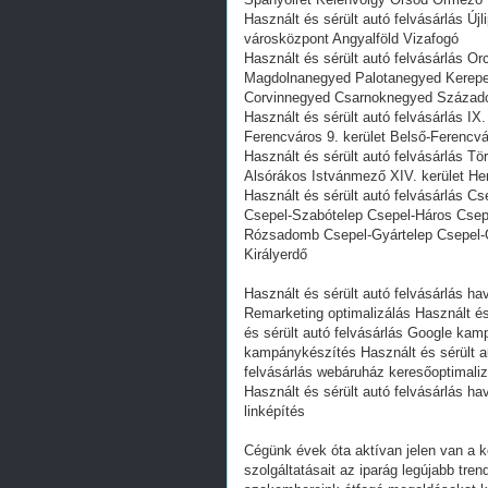
Használt és sérült autó felvásárlás Új
városközpont Angyalföld Vizafogó
Használt és sérült autó felvásárlás
Magdolnanegyed Palotanegyed Kerepesd
Corvinnegyed Csarnoknegyed Század
Használt és sérült autó felvásárlás IX
Ferencváros 9. kerület Belső-Ferencv
Használt és sérült autó felvásárlás Tö
Alsórákos Istvánmező XIV. kerület H
Használt és sérült autó felvásárlás C
Csepel-Szabótelep Csepel-Háros Csepe
Rózsadomb Csepel-Gyártelep Csepel-Óf
Királyerdő
Használt és sérült autó felvásárlás hav
Remarketing optimalizálás Használt és
és sérült autó felvásárlás Google kam
kampánykészítés Használt és sérült aut
felvásárlás webáruház keresőoptimaliz
Használt és sérült autó felvásárlás ha
linképítés
Cégünk évek óta aktívan jelen van a k
szolgáltatásait az iparág legújabb tre