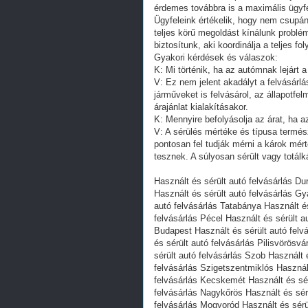
érdemes továbbra is a maximális ügyf
Ügyfeleink értékelik, hogy nem csupán
teljes körű megoldást kínálunk problé
biztosítunk, aki koordinálja a teljes 
Gyakori kérdések és válaszok:
K: Mi történik, ha az autómnak lejárt 
V: Ez nem jelent akadályt a felvásárlá
járműveket is felvásárol, az állapotf
árajánlat kialakításakor.
K: Mennyire befolyásolja az árat, ha a
V: A sérülés mértéke és típusa termész
pontosan fel tudják mérni a károk mért
tesznek. A súlyosan sérült vagy totálk
Használt és sérült autó felvásárlás Du
Használt és sérült autó felvásárlás Gy
autó felvásárlás Tatabánya Használt és
felvásárlás Pécel Használt és sérült a
Budapest Használt és sérült autó felv
és sérült autó felvásárlás Pilisvörösvá
sérült autó felvásárlás Szob Használt 
felvásárlás Szigetszentmiklós Használt
felvásárlás Kecskemét Használt és sér
felvásárlás Nagykőrös Használt és sér
felvásárlás Mogyoród Használt és sérül