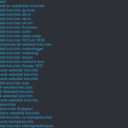
pest
dal és webáruház készítés
dal készítés gyorsan
dal készítés akció
dal készítés akció
dal készítés olcsón
dal készítés Business
dal készítés üzleti
dal készítés tanácsadás
dal készítés SEO és SEM
őoptimalizált weboldal készítés
dal készítés marketinggel
dal készítés marketing
dal készítés design
dal készítés kedvező áron
dal készítés Google SEO
barát weboldal készítés
barát weboldal készítés
barát weboldal készítés
dal készítés árak
i weboldal készítés
i Weboldal készítés
i weboldal készítés
barát weboldal készítés
pkészítés
pkészítés Budapest
lyes weboldal készítés
dal készítés és honlapkészítés
barát honlapkészítés
dal készítés költséghatékonyan