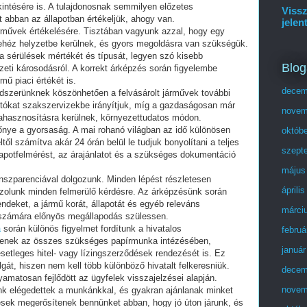
kintésére is. A tulajdonosnak semmilyen előzetes
Vissz
t abban az állapotban értékeljük, ahogy van.
jelen
járművek értékelésére. Tisztában vagyunk azzal, hogy egy
nehéz helyzetbe kerülnek, és gyors megoldásra van szükségük.
 a sérülések mértékét és típusát, legyen szó kisebb
Blog
eti károsodásról. A korrekt árképzés során figyelembe
mű piaci értékét is.
decem
ndszerünknek köszönhetően a felvásárolt járművek további
 autókat szakszervizekbe irányítjuk, míg a gazdaságosan már
novem
rahasznosításra kerülnek, környezettudatos módon.
őnye a gyorsaság. A mai rohanó világban az idő különösen
októb
ltől számítva akár 24 órán belül le tudjuk bonyolítani a teljes
szept
lapotfelmérést, az árajánlatot és a szükséges dokumentáció
május
anszparenciával dolgozunk. Minden lépést részletesen
áprili
zolunk minden felmerülő kérdésre. Az árképzésünk során
endeket, a jármű korát, állapotát és egyéb releváns
márci
 számára előnyös megállapodás szülessen.
a
során különös figyelmet fordítunk a hivatalos
februá
tenek az összes szükséges papírmunka intézésében,
január
 esetleges hitel- vagy lízingszerződések rendezését is. Ez
gát, hiszen nem kell több különböző hivatalt felkeresniük.
decem
amatosan fejlődött az ügyfelek visszajelzései alapján.
novem
nk elégedettek a munkánkkal, és gyakran ajánlanak minket
zések megerősítenek bennünket abban, hogy jó úton járunk, és