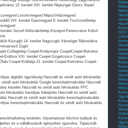
Webol
lipótváros 13. kerület XIII. kerület Népsziget Göncz Árpád
Webol
Webol
Havid
 Orczynegyed Losoncinegyed Népszínháznegyed
néme
űlő VIII. kerület Ganznegyed 8. kerület Tisztviselőtelep
Havid
osnegyed
Keres
. kerület József Attila-lakótelep Középső-Ferencváros Külső-
SEO Ü
áros
Linkm
keres
rökőr Kiszugló 14. kerület Nagyzugló Városliget Rákosfalva
Havid
erminamező Zugló
keres
sepel-Csillagtelep Csepel-Királymajor CsepelCsepel-Belváros
Onlin
l-Erdősor XXI. kerület Csepel-Szigetcsúcs Csepel-
Webol
alu Csepel-Erdőalja 21. kerület Csepel-Kertváros Csepel-
Keres
Keres
marke
Havid
idíjas digitális ügynökség Használt és sérült autó felvásárlás
Webol
 sérült autó felvásárlás Google keresőoptimalizálás Használt
Marke
pány kezelés Használt és sérült autó felvásárlás PPC
Webol
Keres
ó felvásárlás havidíjas linképítés Használt és sérült autó
Ügyn
álás Használt és sérült autó felvásárlás keresőoptimalizálás
Keres
vidíjas keresőoptimalizálás Használt és sérült autó felvásárlás
Arcul
Webár
Onlin
Keres
eresőmarketing területén, folyamatosan bővítve tudását és
Ügyn
ndjeihez és a vállalkozások igényeihez igazodva. Tapasztalt
Webol