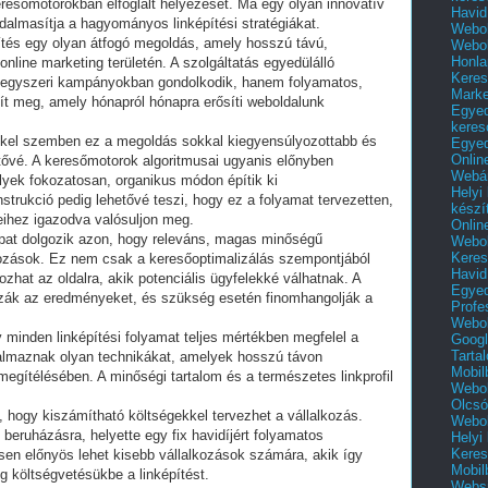
eresőmotorokban elfoglalt helyezését. Ma egy olyan innovatív
Havid
dalmasítja a hagyományos linképítési stratégiákat.
Webol
építés egy olyan átfogó megoldás, amely hosszú távú,
Webol
Honla
online marketing területén. A szolgáltatás egyedülálló
Keres
m egyszeri kampányokban gondolkodik, hanem folyamatos,
Mark
sít meg, amely hónapról hónapra erősíti weboldalunk
Egyed
keres
kel szemben ez a megoldás sokkal kiegyensúlyozottabb és
Egyed
Onlin
ővé. A keresőmotorok algoritmusai ugyanis előnyben
Webár
lyek fokozatosan, organikus módon építik ki
Helyi
strukció pedig lehetővé teszi, hogy ez a folyamat tervezetten,
készí
eihez igazodva valósuljon meg.
Onlin
apat dolgozik azon, hogy releváns, magas minőségű
Webol
Keres
ozások. Ez nem csak a keresőoptimalizálás szempontjából
Havid
ozhat az oldalra, akik potenciális ügyfelekké válhatnak. A
Egyed
ák az eredményeket, és szükség esetén finomhangolják a
Profe
Webol
minden linképítési folyamat teljes mértékben megfelel a
Googl
Tarta
almaznak olyan technikákat, amelyek hosszú távon
Mobil
megítélésében. A minőségi tartalom és a természetes linkprofil
Webol
Olcsó
, hogy kiszámítható költségekkel tervezhet a vállalkozás.
Webol
eruházásra, helyette egy fix havidíjért folyamatos
Helyi
Keres
ösen előnyös lehet kisebb vállalkozások számára, akik így
Mobil
g költségvetésükbe a linképítést.
Websi