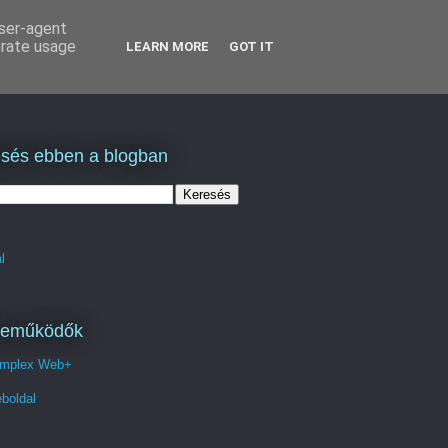
user-agent
erate usage
LEARN MORE
GOT IT
sés ebben a blogban
l
reműködők
mplex Web+
boldal