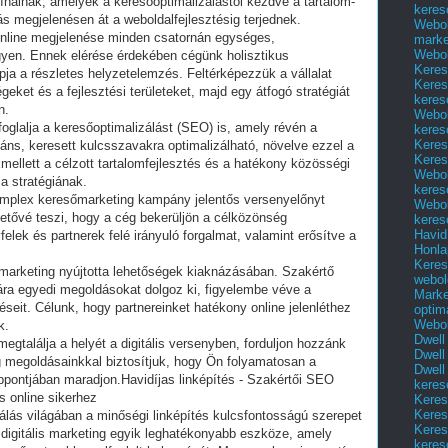
nálnak, amelyek a keresőoptimalizálástól kezdve a tartalom-
keres
megjelenésen át a weboldalfejlesztésig terjednek.
Webol
online megjelenése minden csatornán egységes,
marke
Webol
egyen. Ennek elérése érdekében cégünk holisztikus
Keres
ja a részletes helyzetelemzés. Feltérképezzük a vállalat
Keres
égeket és a fejlesztési területeket, majd egy átfogó stratégiát
keres
n.
Webol
glalja a keresőoptimalizálást (SEO) is, amely révén a
keres
Keres
ns, keresett kulcsszavakra optimalizálható, növelve ezzel a
Keres
mellett a célzott tartalomfejlesztés és a hatékony közösségi
Webol
 a stratégiának.
keres
komplex keresőmarketing kampány jelentős versenyelőnyt
Webol
hetővé teszi, hogy a cég bekerüljön a célközönség
keres
Havid
felek és partnerek felé irányuló forgalmat, valamint erősítve a
Honla
.
Keres
marketing nyújtotta lehetőségek kiaknázásában. Szakértő
webol
a egyedi megoldásokat dolgoz ki, figyelembe véve a
Marke
zéseit. Célunk, hogy partnereinket hatékony online jelenléthez
optim
Webol
k.
Dwell
egtalálja a helyét a digitális versenyben, forduljon hozzánk
Dwell
megoldásainkkal biztosítjuk, hogy Ön folyamatosan a
Dwell
ppontjában maradjon.Havidíjas linképítés - Szakértői SEO
keres
ós online sikerhez
Keres
Keres
zálás világában a minőségi linképítés kulcsfontosságú szerepet
Keres
A digitális marketing egyik leghatékonyabb eszköze, amely
keres