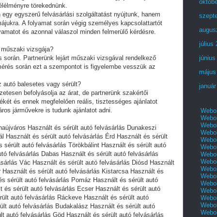
októb
élélményre törekednünk.
 egy egyszerű felvásárlási szolgáltatást nyújtunk, hanem
szept
májukra. A folyamat során végig személyes kapcsolattartót
augus
folyamatot és azonnal válaszol minden felmerülő kérdésre.
július
a műszaki vizsgája?
s során. Partnerünk lejárt műszaki vizsgával rendelkező
június
elmérés során ezt a szempontot is figyelembe vesszük az
május
z autó balesetes vagy sérült?
január
etesen befolyásolja az árat, de partnerünk szakértői
ékét és ennek megfelelően reális, tisztességes ajánlatot
áros járművekre is tudunk ajánlatot adni.
Webol
Webol
Webol
naújváros Használt és sérült autó felvásárlás Dunakeszi
Webol
ál Használt és sérült autó felvásárlás Érd Használt és sérült
Webol
 sérült autó felvásárlás Törökbálint Használt és sérült autó
Webol
utó felvásárlás Dabas Használt és sérült autó felvásárlás
Webol
Webol
ásárlás Vác Használt és sérült autó felvásárlás Diósd Használt
Webol
r Használt és sérült autó felvásárlás Kistarcsa Használt és
Webol
és sérült autó felvásárlás Pomáz Használt és sérült autó
Webol
 és sérült autó felvásárlás Ecser Használt és sérült autó
Webol
ült autó felvásárlás Ráckeve Használt és sérült autó
Webol
Webol
ült autó felvásárlás Budakalász Használt és sérült autó
Webol
t autó felvásárlás Göd Használt és sérült autó felvásárlás