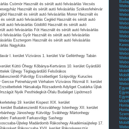
Buda
sárlás Csömör Használt és sérült autó felvásárlás Vecsés
Webol
eresegyház Használt és sérült autó felvásárlás Székesfehérvár
Webol
glód Használt és sérült autó felvásárlás Monor Használt és
Webol
Webol
 és sérült autó felvásárlás Cegléd Használt és sérült autó
Webol
ült autó felvásárlás Gödöllő Használt és sérült autó
Webol
ült autó felvásárlás Fót Használt és sérült autó felvásárlás
Webol
 felvásárlás Győr Használt és sérült autó felvásárlás
Webol
vásárlás Esztergom Használt és sérült autó felvásárlás
Webol
Keres
sárlás Nagykáta
Webol
Webol
davár I. kerület Víziváros 1. kerület Vár Gellérthegy Tabán
Webol
Webol
. kerület Kúttó Óhegy Kőbánya-Kertváros 10. kerület Gyárdűlő
Webol
Mobil
ettelek Újhegy Téglagyárdűlő Felsőrákos
Mobil
udakeszierdő Pálvölgy Erzsébetliget Szépvölgy Kurucles
Mobil
Gercse Petneházyrét Vérhalom Víziváros Rézmál II. kerület
Webol
zsébettelek Hársakalja Rózsadomb Adyliget Csatárka Újlak
Egyed
rszágút Nyék Pesthidegkút-Ófalu Budaliget Lipótmező
Egyed
Egyed
Mobil
kerletelep 19. kerület Kispest XIX. kerület
Honla
. kerület Budakeszierdő Kissvábhegy Istenhegy XII. kerület
Honla
 Orbánhegy Jánoshegy Kútvölgy Svábhegy Mártonhegy
Szemé
lebérc Farkasrét Farkasvölgy Sashegy
Webol
Mobil
Rákoscsaba-Újtelep Madárdomb Rákoshegy Akadémiaújtelep 17.
Webol
 Rákoskert Rákoscsaba XVII. kerület Rákoskeresztúr