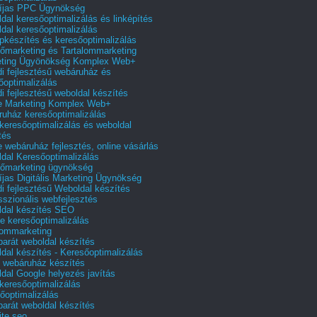
íjas PPC Ügynökség
dal keresőoptimalizálás és linképítés
dal keresőoptimalizálás
pkészítés és keresőoptimalizálás
őmarketing és Tartalommarketing
eting Ügyönökség Komplex Web+
i fejlesztésű webáruház és
őoptimalizálás
i fejlesztésű weboldal készítés
e Marketing Komplex Web+
uház keresőoptimalizálás
 keresőoptimalizálás és weboldal
tés
e webáruház fejlesztés, online vásárlás
dal Keresőoptimalizálás
őmarketing ügynökség
íjas Digitális Marketing Ügynökség
i fejlesztésű Weboldal készítés
sszionális webfejlesztés
dal készítés SEO
e keresőoptimalizálás
lommarketing
barát weboldal készítés
dal készítés - Keresőoptimalizálás
 webáruház készítés
dal Google helyezés javítás
 keresőoptimalizálás
őoptimalizálás
barát weboldal készítés
te seo