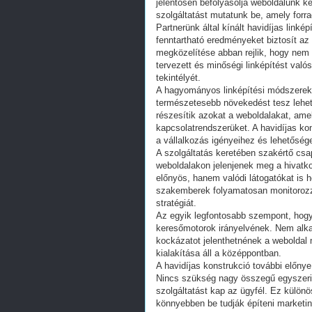
jelentősen befolyásolja weboldalunk k
szolgáltatást mutatunk be, amely forra
Partnerünk által kínált havidíjas link
fenntartható eredményeket biztosít az 
megközelítése abban rejlik, hogy ne
tervezett és minőségi linképítést való
tekintélyét.
A hagyományos linképítési módszerek
természetesebb növekedést tesz lehet
részesítik azokat a weboldalakat, ame
kapcsolatrendszerüket. A havidíjas kon
a vállalkozás igényeihez és lehetőség
A szolgáltatás keretében szakértő cs
weboldalakon jelenjenek meg a hivatk
előnyös, hanem valódi látogatókat is h
szakemberek folyamatosan monitorozz
stratégiát.
Az egyik legfontosabb szempont, hogy 
keresőmotorok irányelvének. Nem alk
kockázatot jelenthetnének a weboldal 
kialakítása áll a középpontban.
A havidíjas konstrukció további előnye
Nincs szükség nagy összegű egyszeri b
szolgáltatást kap az ügyfél. Ez külön
könnyebben be tudják építeni marketin