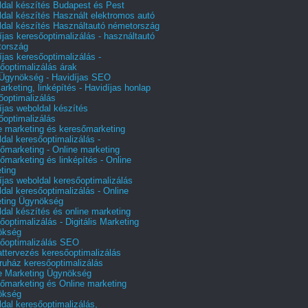
dal készítés Budapest és Pest
dal készítés Használt elektromos autó
dal készítés Használtautó németország
íjas keresőoptimalizálás - használtautó
tország
íjas keresőoptimalizálás -
őoptimalizálás árak
gynökség - Havidíjas SEO
arketing, linképítés - Havidíjas honlap
őoptimalizálás
íjas weboldal készítés
őoptimalizálás
e marketing és keresőmarketing
dal keresőoptimalizálás -
őmarketing - Online marketing
őmarketing és linképítés - Online
ting
íjas weboldal keresőoptimalizálás
dal keresőoptimalizálás - Online
ting Ügynökség
dal készítés és online marketing
őoptimalizálás - Digitális Marketing
ökség
őoptimalizálás SEO
attervezés keresőoptimalizálás
uház keresőoptimalizálás
e Marketing Ügynökség
őmarketing és Online marketing
ökség
dal keresőoptimalizálás,