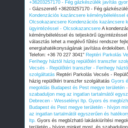
+36203257170 - Fég gázkészülék javítás gyo
- Gázszerelő +36203257170 - Fég gázkészülék
Kondenzációs kazáncsere kéménybéleléssel és
Olcsokazancsere
Kondenzációs kazáncsere k
ügyintézéssel - Olcsokazancsere
A kondenzác
kéménybéleléssel és teljeskörű ügyintézésse
választás lehet a meglévő fűtési rendszer fejl
energiahatékonyságának javítása érdekében.
Telefon: +36 70 227 3041"
Reptéri Parkolás Ve
Ferihegy háztól házig repülőtéri transzfer szol
Vecsés - Repülőtéri transzfer - Ferihegy háztól
szolgáltatás
Reptéri Parkolás Vecsés - Repülőt
házig repülőtéri transzfer szolgáltatás
Gyors é
megoldás Budapest és Pest megye területén -
szabaduljon meg az ingatlan tartalmától egys
Debrecen - Wesselényi ltp.
Gyors és megbízha
Budapest és Pest megye területén - hívjon mi
az ingatlan tartalmától egyszerűen és hatéko
ltp.
Gyors és megbízható lakáskiürítési mego
területén - hívjon minket most, és szabaduljon