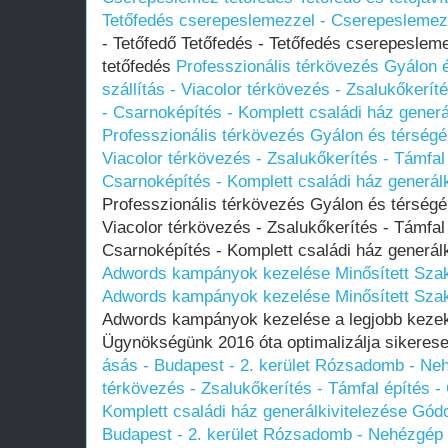
Tetőfedés cserepeslemezzel - Cserepeslemez
- Tetőfedő Tetőfedés - Tetőfedés cserepesle
tetőfedés
Professzionális térkövezés Gyálon 
szállítás - Viacolor térkövezés - Zsalukőkerít
- Csarnoképítés - Komplett családi ház generá
Professzionális térkövezés Gyálon és térségé
Viacolor térkövezés - Zsalukőkerítés - Támfal
Csarnoképítés - Komplett családi ház generál
Professzionális térkövezés Gyálon és térségé
Viacolor térkövezés - Zsalukőkerítés - Támfal
Csarnoképítés - Komplett családi ház generál
Adwords kampányok kezelése Minősített Szak
Adwords kampányok kezelése Minősített Szak
Adwords kampányok kezelése a legjobb kezek
Ügynökségünk 2016 óta optimalizálja sikeresen
ásás - Budapest - 2. kerület Rózsadomb - Nehé
térkövezés - Zsalukőkerítés - Támfal építés -
Komplett családi ház generálkivitelezése Gód
Budapest - 2. kerület Rózsadomb - Nehézgép s