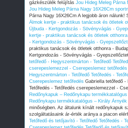
gázkészülék felújítás
Jou Hideg Meleg Párna
Jou Hideg Meleg Párna Nagy 16X26Cm sportm
Párna Nagy 16X26Cm A legjobb áron nálunk! S
Álmok kertje - praktikus tanácsok és ötletek o
Újbuda - Kertgondozás - Sövényvágás - Gyeps
kertje - praktikus tanácsok és ötletek otthonra
- Kertgondozás - Sövényvágás - Gyepszellőzte
praktikus tanácsok és ötletek otthonra - Budap
Kertgondozás - Sövényvágás - Gyepszellőztet
tetőfedő - Hegyszentmárton - Tetőfedő Tetőfed
cserepeslemezzel - Cserepeslemez tetőfedés
Hegyszentmárton - Tetőfedő Tetőfedés - Tető
Cserepeslemez tetőfedés
Gabriella tetőfedő -
Tetőfedés - Tetőfedés cserepeslemezzel - Cs
Redőnykapuk – Redőnykapu termékkatalógus 
Redőnykapu termékkatalógus – Király Árnyék
minőségben. Az általunk kínált redőnykapuk s
szolgáltatásaink ár-érték aránya a piacon elér
Tetőfedő és tetőjavító - Tetőfedő Tetőfedés - 
Cserepeslemez tetőfedés
Tetőfedő és tetőjaví