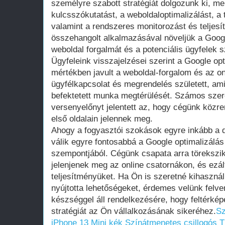
személyre szabott stratégiát dolgozunk ki, me
kulcsszókutatást, a weboldaloptimalizálást, a t
valamint a rendszeres monitorozást és teljes
összehangolt alkalmazásával növeljük a Googl
weboldal forgalmát és a potenciális ügyfelek 
Ügyfeleink visszajelzései szerint a Google op
mértékben javult a weboldal-forgalom és az o
ügyfélkapcsolat és megrendelés született, am
befektetett munka megtérülését. Számos sze
versenyelőnyt jelentett az, hogy cégünk köz
első oldalain jelennek meg.
Ahogy a fogyasztói szokások egyre inkább a dig
válik egyre fontosabbá a Google optimalizálás
szempontjából. Cégünk csapata arra törekszik
jelenjenek meg az online csatornákon, és ezált
teljesítményüket. Ha Ön is szeretné kihasznál
nyújtotta lehetőségeket, érdemes velünk felve
készséggel áll rendelkezésére, hogy feltérké
stratégiát az Ön vállalkozásának sikeréhez.
Sz
iPhone 13 Mini kék
Színátmenetes csillogós T