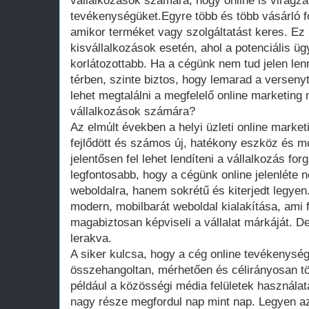
vállalkozások számára, hogy online is virágzás
tevékenységüket.Egyre több és több vásárló fo
amikor terméket vagy szolgáltatást keres. Ez 
kisvállalkozások esetén, ahol a potenciális üg
korlátozottabb. Ha a cégünk nem tud jelen lenn
térben, szinte biztos, hogy lemarad a verseny
lehet megtalálni a megfelelő online marketing 
vállalkozások számára?
Az elmúlt években a helyi üzleti online market
fejlődött és számos új, hatékony eszköz és m
jelentősen fel lehet lendíteni a vállalkozás for
legfontosabb, hogy a cégünk online jelenléte
weboldalra, hanem sokrétű és kiterjedt legyen
modern, mobilbarát weboldal kialakítása, ami 
magabiztosan képviseli a vállalat márkáját. 
lerakva.
A siker kulcsa, hogy a cég online tevékenység
összehangoltan, mérhetően és célirányosan tö
például a közösségi média felületek használata
nagy része megfordul nap mint nap. Legyen a