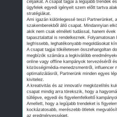
céljaikat. A csapat tagjai a legújabb trendek é
ügyfelek egyedi igényeit szem előtt tartva alak
stratégiákat.
Ami igazán különlegessé teszi Partnerünket, az
szakemberekből álló csapat. Mindannyian elkö
akik nem csak elméleti tudással, hanem évek 
tapasztalattal is rendelkeznek. Folyamatosan
legfrissebb, leghatékonyabb megoldásokat kín
A csapat tagjai tökéletesen összehangoltan do
megbízók számára a legkiválóbb eredményeket
online vagy offline kampányok tervezéséről é
közösségimédia-menedzsmentről, influencer 
optimalizálásról, Partnerünk minden egyes lé
kivitelez.
A kreativitás és az innovatív megközelítés ku
csapat mindig arra törekszik, hogy a hagyo
túllépve, egyedi és figyelemfelkeltő kampányo
Amellett, hogy a legújabb trendeket is figyel
kockázatosabb, merészebb ötletek megvalósít
az eredményességet.