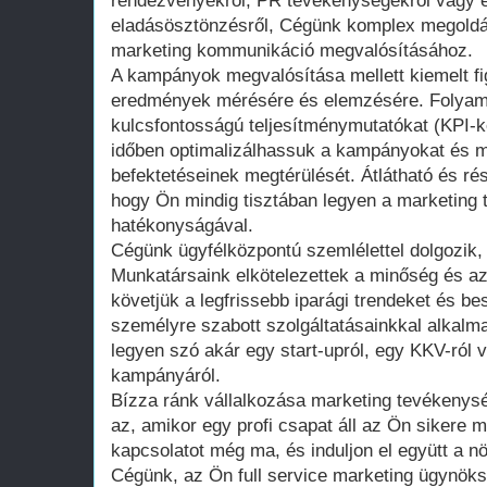
rendezvényekről, PR tevékenységekről vagy
eladásösztönzésről, Cégünk komplex megoldáso
marketing kommunikáció megvalósításához.
A kampányok megvalósítása mellett kiemelt fi
eredmények mérésére és elemzésére. Folyam
kulcsfontosságú teljesítménymutatókat (KPI-k
időben optimalizálhassuk a kampányokat és m
befektetéseinek megtérülését. Átlátható és rés
hogy Ön mindig tisztában legyen a marketing
hatékonyságával.
Cégünk ügyfélközpontú szemlélettel dolgozik, 
Munkatársaink elkötelezettek a minőség és az
követjük a legfrissebb iparági trendeket és be
személyre szabott szolgáltatásainkkal alkal
legyen szó akár egy start-upról, egy KKV-ról 
kampányáról.
Bízza ránk vállalkozása marketing tevékenysé
az, amikor egy profi csapat áll az Ön sikere m
kapcsolatot még ma, és induljon el együtt a n
Cégünk, az Ön full service marketing ügynöks