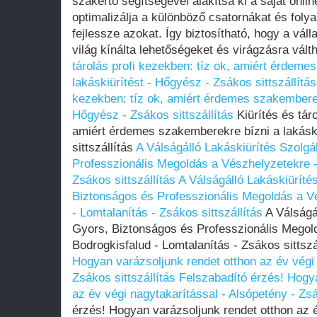
szakértő segítségével alakítsa ki a saját onlin
optimalizálja a különböző csatornákat és foly
fejlessze azokat. Így biztosítható, hogy a váll
világ kínálta lehetőségeket és virágzásra válth
tárolás profi kezekben: tíz ok, amiért érdeme
lakáskiürítést - Hőgyész - Zsákos sittszállítás
kezekben: tíz ok, amiért érdemes szakemberekr
Hőgyész - Zsákos sittszállítás
Kiürítés és táro
amiért érdemes szakemberekre bízni a lakásk
sittszállítás
A Válságálló Lakáskiürítés Szolgá
Professzionális Megoldás a Vészhelyzetekre -
Zsákos sittszállítás
A Válságálló Lakáskiüríté
Biztonságos és Professzionális Megoldás a V
- Lomtalanítás - Zsákos sittszállítás
A Válságál
Gyors, Biztonságos és Professzionális Megol
Bodrogkisfalud - Lomtalanítás - Zsákos sittszá
Hogyan varázsoljunk rendet otthon az év végi 
Zsákos sittszállítás
Felszabadító érzés! Hogya
az év végi nagytakarítással - Alsópetény - Zsá
érzés! Hogyan varázsoljunk rendet otthon az é