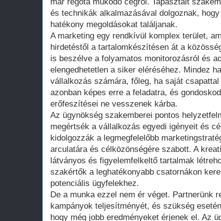
már régóta működő cégről. Tapasztalt szakem
és technikák alkalmazásával dolgoznak, hogy
hatékony megoldásokat találjanak.
A marketing egy rendkívül komplex terület, am
hirdetéstől a tartalomkészítésen át a közöss
is beszélve a folyamatos monitorozásról és a
elengedhetetlen a siker eléréséhez. Mindez ha
vállalkozás számára, főleg, ha saját csapattal
azonban képes erre a feladatra, és gondoskodi
erőfeszítései ne vesszenek kárba.
Az ügynökség szakemberei pontos helyzetfel
megértsék a vállalkozás egyedi igényeit és cé
kidolgozzák a legmegfelelőbb marketingstraté
arculatára és célközönségére szabott. A krea
látványos és figyelemfelkeltő tartalmak létreho
szakértők a leghatékonyabb csatornákon keresz
potenciális ügyfelekhez.
De a munka ezzel nem ér véget. Partnerünk 
kampányok teljesítményét, és szükség esetén
hogy még jobb eredményeket érjenek el. Az üg