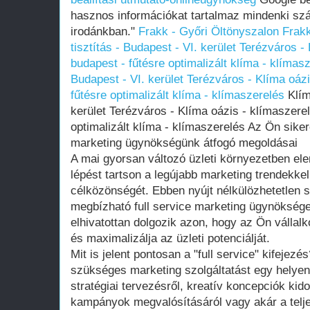
hasznos információkat tartalmaz mindenki szá
irodánkban."
Frakk - Győri Öltönyszalon
Frakk
tisztítás - Budapest - VI. kerület Terézváros -
budapest - fűtésre optimalizált klíma - klímas
Budapest - VI. kerület Terézváros - Klíma oáz
fűtésre optimalizált klíma - klímaszerelés
Klíma
kerület Terézváros - Klíma oázis - klímaszere
optimalizált klíma - klímaszerelés Az Ön siker
marketing ügynökségünk átfogó megoldásai
A mai gyorsan változó üzleti környezetben ele
lépést tartson a legújabb marketing trendekk
célközönségét. Ebben nyújt nélkülözhetetlen 
megbízható full service marketing ügynökség
elhivatottan dolgozik azon, hogy az Ön válla
és maximalizálja az üzleti potenciálját.
Mit is jelent pontosan a "full service" kifejezé
szükséges marketing szolgáltatást egy helyen
stratégiai tervezésről, kreatív koncepciók kido
kampányok megvalósításáról vagy akár a telj