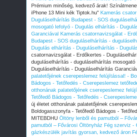
Prémium minőség, kedvező árak! Színátmenete
iPhone 13 Mini kék Tiptok.hu"
Kamerás csatorn
Duguláselhárítás Budapest - SOS duguláselhár
mosogató lefolyó - Dugulás elhárítás - Dugulá
Garanciával
Kamerás csatornavizsgálat - Erdő
Budapest - SOS duguláselhárítás - duguláselh
Dugulás elhárítás - Duguláselhárítás - Dugulá
csatornavizsgálat - Erdőkertes - Duguláselhá
duguláselhárítás - duguláselhárítás mosogató l
Duguláselhárítás - Duguláselhárítás Garanciá
palatetőjének cserepeslemez felújítással! - B
Bádogos - Tetőfedés - Cserepeslemez tetőf
otthonának palatetőjének cserepeslemez felújí
Tetőfedő Bádogos - Tetőfedés - Cserepeslem
új életet otthonának palatetőjének cserepesleme
Boldogasszonyfa - Tetőfedő Bádogos - Tetőfe
MITEBDHU
Öltöny lenből és pamutból – Fővá
pamutból – Fővárosi Öltönyház
Fég szerviz -
gázkészülék javítás gyorsan, kedvező áron
Fé