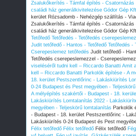
Zsalukőkerítés - Támfal építés - Csatornázás
családi ház generálkivitelezése Gódor Gép Kft
kerület Rózsadomb - Nehézgép szállítás - Via
Zsalukőkerítés - Támfal építés - Csatornázás
családi ház generálkivitelezése Gódor Gép Kf
Tetőfedő Tetőfedés - Tetőfedés cserepesleme
Judit tetőfedő - Hantos - Tetőfedő Tetőfedés 
Cserepeslemez tetőfedés
Judit tetőfedő - Han
Tetőfedés cserepeslemezzel - Cserepeslemez
viseléséről tudni kell – Riccardo Banatti
Amit a
kell – Riccardo Banatti
Parkolók építése - A m
18. kerület Pestszentlőrinc - Lakáskiürítés Lo
0-24 Budapest és Pest megyében‎ - Teljeskörű
A mélyépítés szakértői - Budapest - 18. kerüle
Lakáskiürítés Lomtalanítás‎ 2022 - Lakáskiürí
megyében‎ - Teljeskörű lomtalanítás
Parkolók é
- Budapest - 18. kerület Pestszentlőrinc - Lak
Lakáskiürítés 0-24 Budapest és Pest megyében
Félix tetőfedő
Félix tetőfedő
Félix tetőfedő
Fég
v4 helyett, Fég v4 javítás, Gázkészülék szere