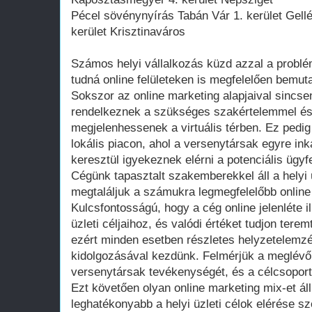
Pécel sövénynyírás Tabán Vár 1. kerület Gellé
kerület Krisztinaváros
Számos helyi vállalkozás küzd azzal a problé
tudná online felületeken is megfelelően bemutat
Sokszor az online marketing alapjaival sincs
rendelkeznek a szükséges szakértelemmel és 
megjelenhessenek a virtuális térben. Ez pedig
lokális piacon, ahol a versenytársak egyre in
keresztül igyekeznek elérni a potenciális ügyf
Cégünk tapasztalt szakemberekkel áll a helyi
megtaláljuk a számukra legmegfelelőbb onlin
Kulcsfontosságú, hogy a cég online jelenléte i
üzleti céljaihoz, és valódi értéket tudjon ter
ezért minden esetben részletes helyzetelemzé
kidolgozásával kezdünk. Felmérjük a meglévő o
versenytársak tevékenységét, és a célcsoport 
Ezt követően olyan online marketing mix-et ál
leghatékonyabb a helyi üzleti célok elérése s