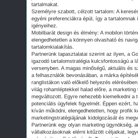
tartalmakat.
Személyre szabott, célzott tartalom: A keresé
egyéni preferenciákra épül, így a tartalomnak 
igényeihez.
Mobilbarát design és élmény: A mobilon törté
elengedhetetlen a könnyen olvasható és navig
tartalomkialakítás.
Partnerünk tapasztalatai szerint az ilyen, a G
igazodó tartalomstratégia kulcsfontosságú a lát
versenyben. A magas minőségű, aktuális és sz
a felhasználók bevonásában, a márka építéséb
ranglistákon való előkelő helyezés elérésében
világ rohamléptekkel halad előre, a marketing 
megváltozott. Egyre nehezebb kiemelkedni a 
potenciális ügyfelek figyelmét. Éppen ezért, h
kíván működni, elengedhetetlen, hogy profik 
marketingstratégiájának kidolgozását és megv
Partnerünk egy olyan marketing ügynökség, a
vállalkozásoknak elérni kitűzött céljaikat, leg