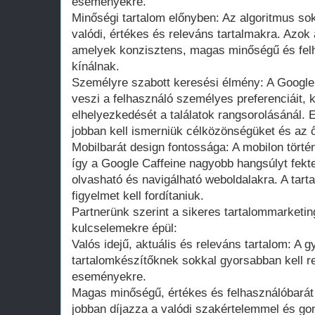
eseményekre.
Minőségi tartalom előnyben: Az algoritmus so
valódi, értékes és releváns tartalmakra. Azok
amelyek konzisztens, magas minőségű és felh
kínálnak.
Személyre szabott keresési élmény: A Google
veszi a felhasználó személyes preferenciáit, k
elhelyezkedését a találatok rangsorolásánál.
jobban kell ismerniük célközönségüket és az ő
Mobilbarát design fontossága: A mobilon tört
így a Google Caffeine nagyobb hangsúlyt fekt
olvasható és navigálható weboldalakra. A tart
figyelmet kell fordítaniuk.
Partnerünk szerint a sikeres tartalommarketin
kulcselemekre épül:
Valós idejű, aktuális és releváns tartalom: A g
tartalomkészítőknek sokkal gyorsabban kell re
eseményekre.
Magas minőségű, értékes és felhasználóbarát 
jobban díjazza a valódi szakértelemmel és go