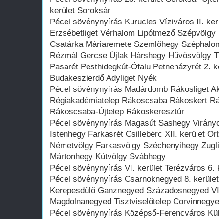
kerület Soroksár
Pécel sövénynyírás Kurucles Víziváros II. ke
Erzsébetliget Vérhalom Lipótmező Szépvölgy 
Csatárka Máriaremete Szemlőhegy Széphalom 
Rézmál Gercse Újlak Hárshegy Hűvösvölgy T
Pasarét Pesthidegkút-Ófalu Petneházyrét 2. k
Budakeszierdő Adyliget Nyék
Pécel sövénynyírás Madárdomb Rákosliget Aka
Régiakadémiatelep Rákoscsaba Rákoskert Rák
Rákoscsaba-Újtelep Rákoskeresztúr
Pécel sövénynyírás Magasút Sashegy Virányo
Istenhegy Farkasrét Csillebérc XII. kerület 
Németvölgy Farkasvölgy Széchenyihegy Zugli
Mártonhegy Kútvölgy Svábhegy
Pécel sövénynyírás VI. kerület Terézváros 6. 
Pécel sövénynyírás Csarnoknegyed 8. kerüle
Kerepesdűlő Ganznegyed Századosnegyed VII
Magdolnanegyed Tisztviselőtelep Corvinnegy
Pécel sövénynyírás Középső-Ferencváros Küls