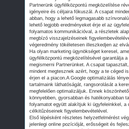
Partnerünk ügyfélközpontú megközelítése rév
igényeire és céljaira fókuszál. A csapat minde
abban, hogy a lehető legmagasabb színvonalú 
lehető legjobb eredményeket érje el az ügyfe
folyamatos kommunikációval, a részletek alap
megbízó visszajelzéseinek figyelembevételével
végeredmény tökéletesen illeszkedjen az elv
Ha olyan marketing ügynökséget keresel, amel
ügyfélközpontú megközelítésével garantálja a
megismerni Partnerünket. A csapat tapasztalt,
mindent megtesznek azért, hogy a te céged i
érjen el a piacon.A Google optimalizálás lény
tartalmaink láthatóságát, rangsorolását a ke
megfelelően optimalizáljuk. Ennek köszönhet
könnyebben, gyorsabban és hatékonyabban tal
folyamatot együtt alakítjuk ki ügyfeleinkkel, 
célkitűzéseinek figyelembevételével.
Első lépésként részletes helyzetfelmérést vé
jelenlegi online pozícióját, erősségeit és fejle