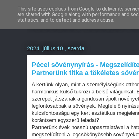
This site uses cookies from Google to deliver its servic
are shared with Google along with performance and secu
Weboldal készítés d
statistics, and to detect and address abuse.
2024. július 10., szerda
Pécel sövénynyírás - Megszelídítet
Partnerünk titka a tökéletes söv
A kertünk olyan, mint a személyiségünk otthon
harmonikus külső tükrözi a belső világunkat.
szerepet játszanak a gondosan ápolt növények
legfontosabbak a sövények. Megfelelő nyírás
kulcsfontosságú egy kert esztétikus megjelen
korántsem egyszerű feladat?
Partnerünk évek hosszú tapasztalatával a há
megszelídíteni a legcsökönyösebb sövényeket 