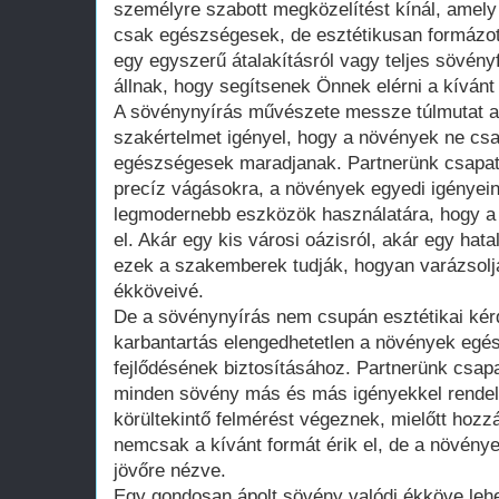
személyre szabott megközelítést kínál, amely
csak egészségesek, de esztétikusan formázot
egy egyszerű átalakításról vagy teljes sövényf
állnak, hogy segítsenek Önnek elérni a kívánt 
A sövénynyírás művészete messze túlmutat a
szakértelmet igényel, hogy a növények ne cs
egészségesek maradjanak. Partnerünk csapata
precíz vágásokra, a növények egyedi igényein
legmodernebb eszközök használatára, hogy a 
el. Akár egy kis városi oázisról, akár egy hata
ezek a szakemberek tudják, hogyan varázsoljá
ékköveivé.
De a sövénynyírás nem csupán esztétikai kér
karbantartás elengedhetetlen a növények egé
fejlődésének biztosításához. Partnerünk csapa
minden sövény más és más igényekkel rendel
körültekintő felmérést végeznek, mielőtt hoz
nemcsak a kívánt formát érik el, de a növény
jövőre nézve.
Egy gondosan ápolt sövény valódi ékköve leh