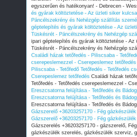
egyszerűen és hatékonyan! - Debrecen - Wess
és gyárak költöztetése - Az üzleti siker kulcs
Páncélszekrény és Nehézgép szállítás szemé
géptelepítés és gyárak költöztetése - Az üzleti
Tüskésrét - Páncélszekrény és Nehézgép szál
ipari géptelepítés és gyárak költöztetése - Az 
Tüskésrét - Páncélszekrény és Nehézgép szál
Családi házak tetőfedés - Piliscsaba - Tetőfed
cserepeslemezzel - Cserepeslemez tetőfedés
Piliscsaba - Tetőfedő Tetőfedés - Tetőfedés c
Cserepeslemez tetőfedés
Családi házak tetőfe
Tetőfedés - Tetőfedés cserepeslemezzel - Cs
Ereszcsatorna felújítása - Tetőfedés és Bádo
Ereszcsatorna felújítása - Tetőfedés és Bádo
Ereszcsatorna felújítása - Tetőfedés és Bádo
Gázszerelő +36203257170 - Fég gázkészülék 
Gázszerelő +36203257170 - Fég gázkészülék 
Gázszerelés +36203257170 - gázszerelő, Fég 
gázkészülék szerelés, gázkészülék szerviz, g