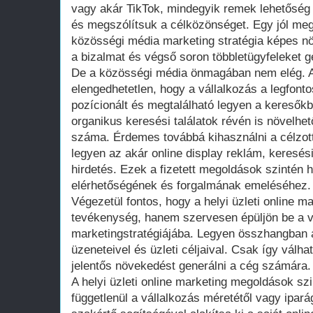
vagy akár TikTok, mindegyik remek lehetőség a
és megszólítsuk a célközönséget. Egy jól megt
közösségi média marketing stratégia képes nö
a bizalmat és végső soron többletügyfeleket g
De a közösségi média önmagában nem elég. A
elengedhetetlen, hogy a vállalkozás a legfont
pozícionált és megtalálható legyen a kereső
organikus keresési találatok révén is növelhet
száma. Érdemes továbbá kihasználni a célzott 
legyen az akár online display reklám, keresés
hirdetés. Ezek a fizetett megoldások szintén 
elérhetőségének és forgalmának emeléséhez.
Végezetül fontos, hogy a helyi üzleti online m
tevékenység, hanem szervesen épüljön be a vál
marketingstratégiájába. Legyen összhangban a
üzeneteivel és üzleti céljaival. Csak így válh
jelentős növekedést generálni a cég számára.
A helyi üzleti online marketing megoldások szi
függetlenül a vállalkozás méretétől vagy ipará