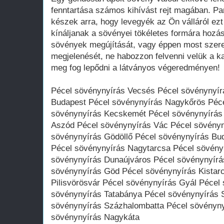
fenntartása számos kihívást rejt magában. Pa
készek arra, hogy levegyék az Ön válláról ezt
kínáljanak a sövényei tökéletes formára hozás
sövények megújítását, vagy éppen most szeretn
megjelenését, ne habozzon felvenni velük a ka
meg fog lepődni a látványos végeredményen!
Pécel sövénynyírás Vecsés Pécel sövénynyír
Budapest Pécel sövénynyírás Nagykőrös Péce
sövénynyírás Kecskemét Pécel sövénynyírás
Aszód Pécel sövénynyírás Vác Pécel sövényn
sövénynyírás Gödöllő Pécel sövénynyírás Bu
Pécel sövénynyírás Nagytarcsa Pécel sövény
sövénynyírás Dunaújváros Pécel sövénynyírá
sövénynyírás Göd Pécel sövénynyírás Kistar
Pilisvörösvár Pécel sövénynyírás Gyál Pécel
sövénynyírás Tatabánya Pécel sövénynyírás 
sövénynyírás Százhalombatta Pécel sövényny
sövénynyírás Nagykáta