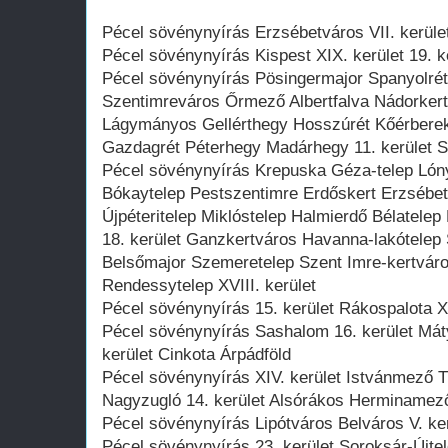
Pécel sövénynyírás Erzsébetváros VII. kerület
Pécel sövénynyírás Kispest XIX. kerület 19. k
Pécel sövénynyírás Pösingermajor Spanyolré
Szentimreváros Őrmező Albertfalva Nádorkert
Lágymányos Gellérthegy Hosszúrét Kőérber
Gazdagrét Péterhegy Madárhegy 11. kerület S
Pécel sövénynyírás Krepuska Géza-telep Lónya
Bókaytelep Pestszentimre Erdőskert Erzsébett
Újpéteritelep Miklóstelep Halmierdő Bélatele
18. kerület Ganzkertváros Havanna-lakótelep 
Belsőmajor Szemeretelep Szent Imre-kertváro
Rendessytelep XVIII. kerület
Pécel sövénynyírás 15. kerület Rákospalota XV
Pécel sövénynyírás Sashalom 16. kerület Mát
kerület Cinkota Árpádföld
Pécel sövénynyírás XIV. kerület Istvánmező T
Nagyzugló 14. kerület Alsórákos Herminamező
Pécel sövénynyírás Lipótváros Belváros V. ker
Pécel sövénynyírás 23. kerület Soroksár-Újtel