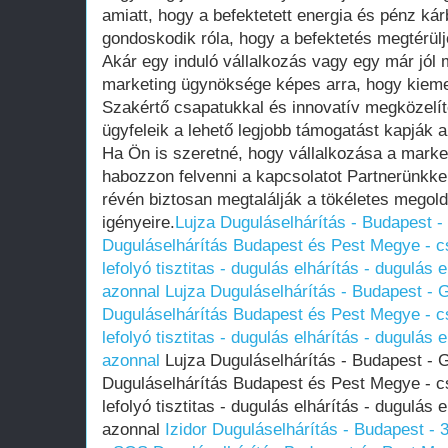
amiatt, hogy a befektetett energia és pénz ká
gondoskodik róla, hogy a befektetés megtérülj
Akár egy induló vállalkozás vagy egy már jól
marketing ügynöksége képes arra, hogy kieme
Szakértő csapatukkal és innovatív megközelít
ügyfeleik a lehető legjobb támogatást kapják a
Ha Ön is szeretné, hogy vállalkozása a market
habozzon felvenni a kapcsolatot Partnerünkkel
révén biztosan megtalálják a tökéletes megol
igényeire.
Lujza Duguláselhárítás - Budapest 
Duguláselhárítás Budapest és Pest Megye - cső
lefolyó tisztitas - dugulás elhárítás - dugulás 
azonnal
Lujza Duguláselhárítás - Budapest -
Duguláselhárítás Budapest és Pest Megye - cső
lefolyó tisztitas - dugulás elhárítás - dugulás 
azonnal
Lujza Duguláselhárítás - Budapest - 
Duguláselhárítás Budapest és Pest Megye - cső
lefolyó tisztitas - dugulás elhárítás - dugulás 
azonnal
Izidor Duguláselhárítás - Budapest -