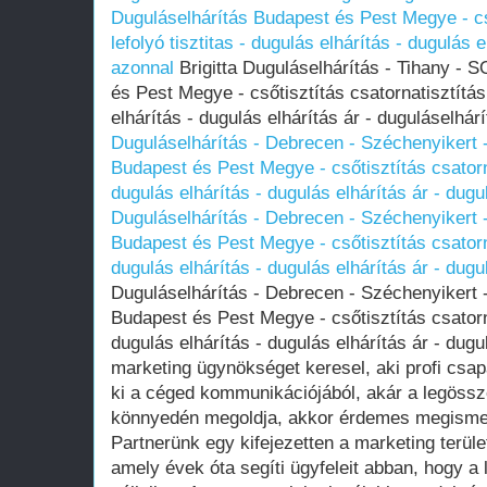
Duguláselhárítás Budapest és Pest Megye - cső
lefolyó tisztitas - dugulás elhárítás - dugulás 
azonnal
Brigitta Duguláselhárítás - Tihany - 
és Pest Megye - csőtisztítás csatornatisztítás 
elhárítás - dugulás elhárítás ár - duguláselhá
Duguláselhárítás - Debrecen - Széchenyikert 
Budapest és Pest Megye - csőtisztítás csatornat
dugulás elhárítás - dugulás elhárítás ár - dug
Duguláselhárítás - Debrecen - Széchenyikert 
Budapest és Pest Megye - csőtisztítás csatornat
dugulás elhárítás - dugulás elhárítás ár - dug
Duguláselhárítás - Debrecen - Széchenyikert 
Budapest és Pest Megye - csőtisztítás csatornat
dugulás elhárítás - dugulás elhárítás ár - dug
marketing ügynökséget keresel, aki profi csap
ki a céged kommunikációjából, akár a legössze
könnyedén megoldja, akkor érdemes megisme
Partnerünk egy kifejezetten a marketing terüle
amely évek óta segíti ügyfeleit abban, hogy a