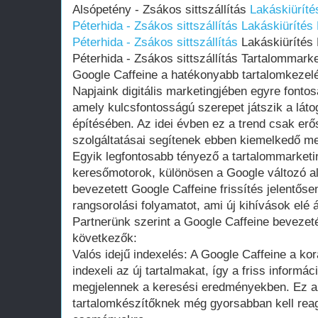
Alsópetény - Zsákos sittszállítás
Lakáskiürít
Péterhida - Zsákos sittszállítás
Lakáskiürítés
Péterhida - Zsákos sittszállítás
Lakáskiürítés
Péterhida - Zsákos sittszállítás Tartalommark
Google Caffeine a hatékonyabb tartalomkezel
Napjaink digitális marketingjében egyre fontos
amely kulcsfontosságú szerepet játszik a lá
építésében. Az idei évben ez a trend csak erő
szolgáltatásai segítenek ebben kiemelkedő me
Egyik legfontosabb tényező a tartalommarket
keresőmotorok, különösen a Google változó a
bevezetett Google Caffeine frissítés jelentősen
rangsorolási folyamatot, ami új kihívások elé á
Partnerünk szerint a Google Caffeine bevezet
következők:
Valós idejű indexelés: A Google Caffeine a ko
indexeli az új tartalmakat, így a friss inform
megjelennek a keresési eredményekben. Ez azt
tartalomkészítőknek még gyorsabban kell reag