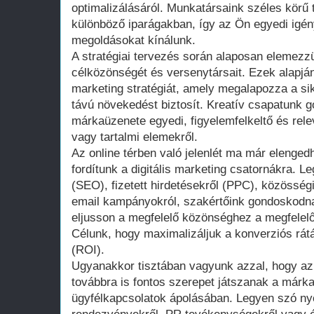
optimalizálásáról. Munkatársaink széles körű 
különböző iparágakban, így az Ön egyedi igény
megoldásokat kínálunk.
A stratégiai tervezés során alaposan elemezzü
célközönségét és versenytársait. Ezek alapján
marketing stratégiát, amely megalapozza a s
távú növekedést biztosít. Kreatív csapatunk 
márkaüzenete egyedi, figyelemfelkeltő és rele
vagy tartalmi elemekről.
Az online térben való jelenlét ma már elengedh
fordítunk a digitális marketing csatornákra. L
(SEO), fizetett hirdetésekről (PPC), közössé
email kampányokról, szakértőink gondoskodna
eljusson a megfelelő közönséghez a megfelelő
Célunk, hogy maximalizáljuk a konverziós rátá
(ROI).
Ugyanakkor tisztában vagyunk azzal, hogy az
továbbra is fontos szerepet játszanak a márk
ügyfélkapcsolatok ápolásában. Legyen szó ny