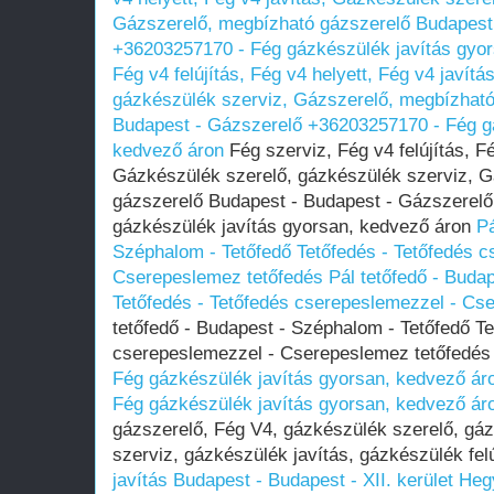
Gázszerelő, megbízható gázszerelő Budapest
+36203257170 - Fég gázkészülék javítás gyo
Fég v4 felújítás, Fég v4 helyett, Fég v4 javít
gázkészülék szerviz, Gázszerelő, megbízható
Budapest - Gázszerelő +36203257170 - Fég gá
kedvező áron
Fég szerviz, Fég v4 felújítás, Fé
Gázkészülék szerelő, gázkészülék szerviz, 
gázszerelő Budapest - Budapest - Gázszerel
gázkészülék javítás gyorsan, kedvező áron
Pá
Széphalom - Tetőfedő Tetőfedés - Tetőfedés c
Cserepeslemez tetőfedés
Pál tetőfedő - Buda
Tetőfedés - Tetőfedés cserepeslemezzel - Cs
tetőfedő - Budapest - Széphalom - Tetőfedő Te
cserepeslemezzel - Cserepeslemez tetőfedé
Fég gázkészülék javítás gyorsan, kedvező ár
Fég gázkészülék javítás gyorsan, kedvező ár
gázszerelő, Fég V4, gázkészülék szerelő, gá
szerviz, gázkészülék javítás, gázkészülék fel
javítás Budapest - Budapest - XII. kerület He