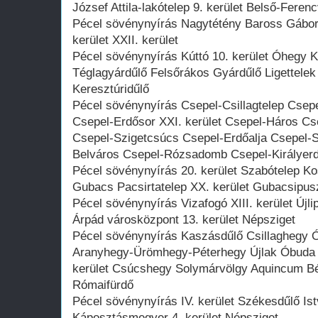
József Attila-lakótelep 9. kerület Belső-Feren
Pécel sövénynyírás Nagytétény Baross Gábor
kerület XXII. kerület
Pécel sövénynyírás Kúttó 10. kerület Óhegy 
Téglagyárdűlő Felsőrákos Gyárdűlő Ligettelek 
Keresztúridűlő
Pécel sövénynyírás Csepel-Csillagtelep Csep
Csepel-Erdősor XXI. kerület Csepel-Háros Cs
Csepel-Szigetcsúcs Csepel-Erdőalja Csepel-
Belváros Csepel-Rózsadomb Csepel-Királyerdő
Pécel sövénynyírás 20. kerület Szabótelep Ko
Gubacs Pacsirtatelep XX. kerület Gubacsipus
Pécel sövénynyírás Vizafogó XIII. kerület Újl
Árpád városközpont 13. kerület Népsziget
Pécel sövénynyírás Kaszásdűlő Csillaghegy 
Aranyhegy-Ürömhegy-Péterhegy Újlak Óbuda 3
kerület Csúcshegy Solymárvölgy Aquincum B
Rómaifürdő
Pécel sövénynyírás IV. kerület Székesdűlő Is
Káposztásmegyer 4. kerület Népsziget