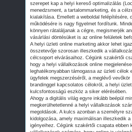
szerepet kap a helyi kereső optimalizálás (L
menedzsment, a tartalommarketing, és a célz
kialakítása. Emellett a weboldal felépítésére, 
működésére is nagy figyelmet fordítunk. Minde
könnyen rátaláljanak a cégre, megismerjék an
vásárlási döntésüket is az online felületek bef
A helyi üzleti online marketing akkor lehet ig
összetevője szorosan illeszkedik a vállalkozá
célcsoport elvárásaihoz. Cégünk szakértői csa
hogy a helyi vállalkozások online megjelenése 
leghatékonyabban támogassa az üzleti célok e
ügyfelek megszerzéséről, a meglévő vevőkör 
brandinggel kapcsolatos célokról, a helyi üzlet
kulcsfontosságú eszköz a siker elérésében.
Ahogy a digitális világ egyre inkább beépül m
megkerülhetetlenné a helyi vállalkozások szá
megoldások. A kulcs azonban a személyre sza
kidolgozása, amely maximálisan illeszkedik a 
igényeihez. Cégünk szakértői csapata ebben kí