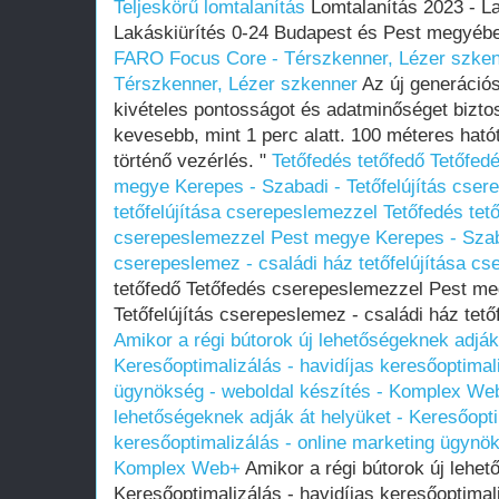
Teljeskörű lomtalanítás
Lomtalanítás 2023 - La
Lakáskiürítés 0-24 Budapest és Pest megyében
FARO Focus Core - Térszkenner, Lézer szke
Térszkenner, Lézer szkenner
Az új generáció
kivételes pontosságot és adatminőséget biztosí
kevesebb, mint 1 perc alatt. 100 méteres ható
történő vezérlés. "
Tetőfedés tetőfedő Tetőfe
megye Kerepes - Szabadi - Tetőfelújítás cser
tetőfelújítása cserepeslemezzel
Tetőfedés tet
cserepeslemezzel Pest megye Kerepes - Szabad
cserepeslemez - családi ház tetőfelújítása c
tetőfedő Tetőfedés cserepeslemezzel Pest me
Tetőfelújítás cserepeslemez - családi ház tet
Amikor a régi bútorok új lehetőségeknek adják
Keresőoptimalizálás - havidíjas keresőoptimal
ügynökség - weboldal készítés - Komplex We
lehetőségeknek adják át helyüket - Keresőopti
keresőoptimalizálás - online marketing ügynök
Komplex Web+
Amikor a régi bútorok új lehet
Keresőoptimalizálás - havidíjas keresőoptimal