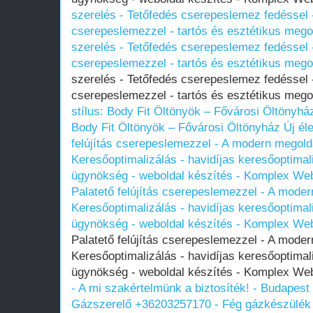
szerelés - Tetőfedés cserepeslemez fedéssel 
cserepeslemezzel - tartós és esztétikus mego
szerelés - Tetőfedés cserepeslemez fedéssel 
cserepeslemezzel - tartós és esztétikus mego
szerelés - Tetőfedés cserepeslemez fedéssel 
cserepeslemezzel - tartós és esztétikus meg
stílus: Body Fit Öltönyök – Fővárosi Öltönyhá
Body Fit Öltönyök – Fővárosi Öltönyház
Új él
felújítás cserepeslemezzel - A modern megold
Keresőoptimalizálás - havidíjas keresőoptimal
ügynökség - weboldal készítés - Komplex We
Palatető felújítás cserepeslemezzel - A mode
Keresőoptimalizálás - havidíjas keresőoptimal
ügynökség - weboldal készítés - Komplex We
Palatető felújítás cserepeslemezzel - A mode
Keresőoptimalizálás - havidíjas keresőoptimal
ügynökség - weboldal készítés - Komplex W
- A mi szakértelmünk a biztosíték! - Budapest 
Gázszerelő +36203257170 - Fég gázkészülék 