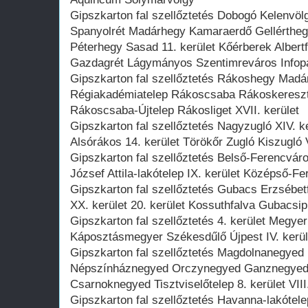
Gipszkarton fal szellőztetés Dobogó Kelenvö
Spanyolrét Madárhegy Kamaraerdő Gellérthegy
Péterhegy Sasad 11. kerület Kőérberek Alber
Gazdagrét Lágymányos Szentimreváros Infop
Gipszkarton fal szellőztetés Rákoshegy Madá
Régiakadémiatelep Rákoscsaba Rákoskereszt
Rákoscsaba-Újtelep Rákosliget XVII. kerület
Gipszkarton fal szellőztetés Nagyzugló XIV.
Alsórákos 14. kerület Törökőr Zugló Kiszugló 
Gipszkarton fal szellőztetés Belső-Ferencvár
József Attila-lakótelep IX. kerület Középső-F
Gipszkarton fal szellőztetés Gubacs Erzsébet
XX. kerület 20. kerület Kossuthfalva Gubacsi
Gipszkarton fal szellőztetés 4. kerület Megye
Káposztásmegyer Székesdűlő Újpest IV. kerül
Gipszkarton fal szellőztetés Magdolnanegyed
Népszínháznegyed Orczynegyed Ganznegyed 
Csarnoknegyed Tisztviselőtelep 8. kerület VII
Gipszkarton fal szellőztetés Havanna-lakótel