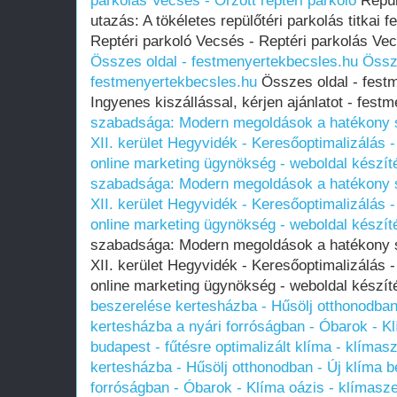
parkolás Vecsés - Őrzött reptéri parkoló
Repül
utazás: A tökéletes repülőtéri parkolás titkai fe
Reptéri parkoló Vecsés - Reptéri parkolás Vecs
Összes oldal - festmenyertekbecsles.hu
Össze
festmenyertekbecsles.hu
Összes oldal - fest
Ingyenes kiszállással, kérjen ajánlatot - fes
szabadsága: Modern megoldások a hatékony s
XII. kerület Hegyvidék - Keresőoptimalizálás -
online marketing ügynökség - weboldal készí
szabadsága: Modern megoldások a hatékony s
XII. kerület Hegyvidék - Keresőoptimalizálás -
online marketing ügynökség - weboldal készí
szabadsága: Modern megoldások a hatékony s
XII. kerület Hegyvidék - Keresőoptimalizálás -
online marketing ügynökség - weboldal kész
beszerelése kertesházba - Hűsölj otthonodban
kertesházba a nyári forróságban - Óbarok - Kl
budapest - fűtésre optimalizált klíma - klímas
kertesházba - Hűsölj otthonodban - Új klíma 
forróságban - Óbarok - Klíma oázis - klímasze