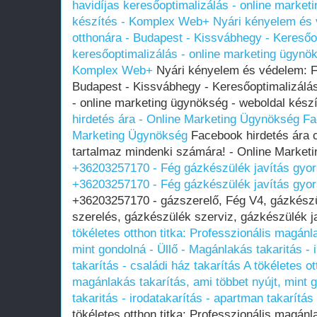
havidíjas keresőoptimalizálás - online market
készítés - Komplex Web+
Nyári kényelem és 
otthonára - Budapest - Kissvábhegy - Keresőop
keresőoptimalizálás - online marketing ügynök
Komplex Web+
Nyári kényelem és védelem: F
Budapest - Kissvábhegy - Keresőoptimalizálás
- online marketing ügynökség - weboldal kés
hirdetés ára - Online Marketing Ügynökség
Fa
Marketing Ügynökség
Facebook hirdetés ára 
tartalmaz mindenki számára! - Online Marke
+36203257170 - Fég gázkészülék javítás gyo
+36203257170 - Fég gázkészülék javítás gyo
+36203257170 - gázszerelő, Fég V4, gázkészü
szerelés, gázkészülék szerviz, gázkészülék ja
tökéletes otthon titka: Professzionális magánla
mint gondolná - Üllő - Magánlakás takaritás - 
takarítás - családi ház takarítás
A tökéletes ot
magánlakás takarítás, ami többet nyújt, mint 
takaritás - irodatakarítás - apartman takarítás
tökéletes otthon titka: Professzionális magánla