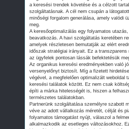
a keresési trendek követése és a célzott tart
szolgáltatásnak. A cél nem csupán a látogato
minőségi forgalom generálása, amely valódi 
meg.
A keresőoptimalizálás egy folyamatos utazás,
beavatkozás. A havi szolgáltatás keretében re
amelyek részletesen bemutatják az elért ere
időszak stratégiai irányait. Ez a transzparen
az ügyfelek pontosan lássák befektetésük meg
Az organikus keresési eredményekben való jó
versenyelőnyt biztosít. Míg a fizetett hirdeté
végével, a megfelelően optimalizált weboldal ta
keresési találatok között. Ez nem csak költs
építi a márka hitelességét is, hiszen a felhas
természetes találatokban.
Partnerünk szolgáltatása személyre szabott m
véve az adott vállalkozás méretét, célját és pi
folyamatos támogatást nyújt, válaszol a felm
alkalmazkodik az esetleges változásokhoz. Ez