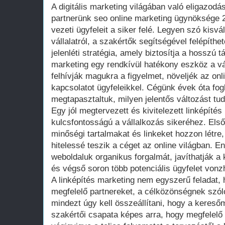
A digitális marketing világában való eligazod
partnerünk seo online marketing ügynöksége 
vezeti ügyfeleit a siker felé. Legyen szó kisvá
vállalatról, a szakértők segítségével felépíth
jelenléti stratégia, amely biztosítja a hosszú 
marketing egy rendkívül hatékony eszköz a v
felhívják magukra a figyelmet, növeljék az onli
kapcsolatot ügyfeleikkel. Cégünk évek óta fogla
megtapasztaltuk, milyen jelentős változást tud
Egy jól megtervezett és kivitelezett linképítés
kulcsfontosságú a vállalkozás sikeréhez. Első
minőségi tartalmakat és linkeket hozzon létr
hitelessé teszik a céget az online világban. E
weboldaluk organikus forgalmát, javíthatják a
és végső soron több potenciális ügyfelet vonz
A linképítés marketing nem egyszerű feladat, h
megfelelő partnereket, a célközönségnek szóló
mindezt úgy kell összeállítani, hogy a kereső
szakértői csapata képes arra, hogy megfelelő 