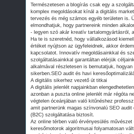
Természetesen a blogírás csak egy a szolgált
komplex megoldásokat kínál a digitális marketi
tervezés és még számos egyéb területen is. Ü
elmondhatjuk, hogy partnereink minden alkal
- legyen szó akár kreatív tartalomgyártásról, a
Ha te is szeretnéd, hogy vállalkozásod kiemelk
értéket nyújtson az ügyfeleidnek, akkor érde
kapcsolatot. Innovatív megoldásainkkal és sz
szolgáltatásainkkal garantáltan elérjük céljai
alkalmával részletesen is bemutatjuk, hogyan
sikerben.SEO audit és havi keresőoptimalizál
A digitális sikerhez vezető út titkai
A digitális jelenlét napjainkban elengedhetetl
azonban a puszta online jelenlét már régóta n
végtelen óceánjában való kitűnéshez professz
amit partnerünk magas színvonalú SEO audit 
(B2C) szolgáltatása biztosít.
Az online térben való érvényesülés művészet
keresőmotorok algoritmusai folyamatosan válto