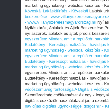
marketing ügynökség - weboldal készítés -
Köveskál
Lakáskiürítés - Köveskál
Lakáskiürí
beszerelése - www.villanyszerelesmagyarors
- www.villanyszerelesmagyarorszag.hu
Nyílás
Nyílászárók, Ablakok és Ajtók Beszerelése Prof
nyílászárók, ablakok és ajtók precíz beszerel
egyszerűen: Minden, amit a repülőtéri parkolá
Budatétény - Keresőoptimalizálás - havidíjas k
marketing ügynökség - weboldal készítés - 
egyszerűen: Minden, amit a repülőtéri parkolá
Budatétény - Keresőoptimalizálás - havidíjas k
marketing ügynökség - weboldal készítés - 
egyszerűen: Minden, amit a repülőtéri parkolá
Budatétény - Keresőoptimalizálás - havidíjas k
marketing ügynökség - weboldal készítés - 
védőszemüveg fontossága
A Digitális védős
Szemfáradtság csökkentése: Az egyik leggyak
digitális eszközök használatával jár, a szemf
havidíjas digitális ügynökséggel dolgozni? - K