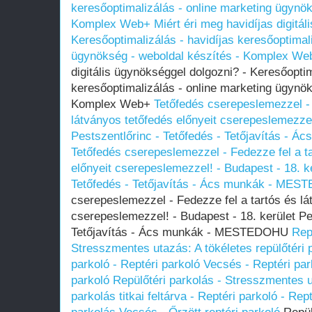
keresőoptimalizálás - online marketing ügynök
Komplex Web+
Miért éri meg havidíjas digitá
Keresőoptimalizálás - havidíjas keresőoptimal
ügynökség - weboldal készítés - Komplex We
digitális ügynökséggel dolgozni? - Keresőoptim
keresőoptimalizálás - online marketing ügynök
Komplex Web+
Tetőfedés cserepeslemezzel - 
látványos tetőfedés előnyeit cserepeslemezzel
Pestszentlőrinc - Tetőfedés - Tetőjavítás 
Tetőfedés cserepeslemezzel - Fedezze fel a ta
előnyeit cserepeslemezzel! - Budapest - 18. ke
Tetőfedés - Tetőjavítás - Ács munkák - ME
cserepeslemezzel - Fedezze fel a tartós és lá
cserepeslemezzel! - Budapest - 18. kerület Pe
Tetőjavítás - Ács munkák - MESTEDOHU
Rep
Stresszmentes utazás: A tökéletes repülőtéri pa
parkoló - Reptéri parkoló Vecsés - Reptéri par
parkoló
Repülőtéri parkolás - Stresszmentes ut
parkolás titkai feltárva - Reptéri parkoló - Re