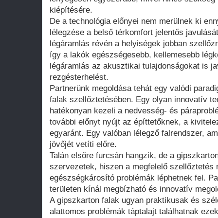
kiépítésére.
De a technológia előnyei nem merülnek ki enny
lélegzése a belső térkomfort jelentős javulásá
légáramlás révén a helyiségek jobban szellő
így a lakók egészségesebb, kellemesebb légk
légáramlás az akusztikai tulajdonságokat is ja
rezgésterhelést.
Partnerünk megoldása tehát egy valódi paradig
falak szellőztetésében. Egy olyan innovatív te
hatékonyan kezeli a nedvesség- és páraprob
további előnyt nyújt az építtetőknek, a kivite
egyaránt. Egy valóban lélegző falrendszer, am
jövőjét vetíti előre.
Talán elsőre furcsán hangzik, de a gipszkarton
szervezetek, hiszen a megfelelő szellőztetés
egészségkárosító problémák léphetnek fel. P
területen kínál megbízható és innovatív mego
A gipszkarton falak ugyan praktikusak és szél
alattomos problémák táptalajt találhatnak eze