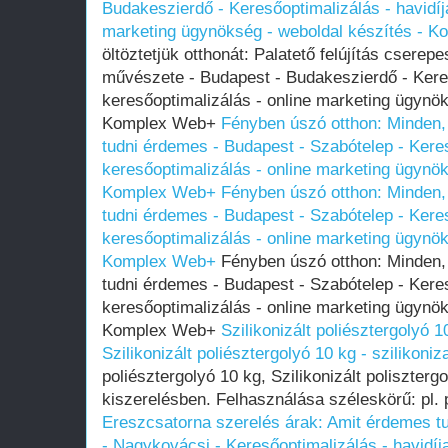
Budakeszierdő - Keresőoptimalizálás - havidíj
marketing ügynökség - weboldal készítés - 
öltöztetjük otthonát: Palatető felújítás csere
művészete - Budapest - Budakeszierdő - Keres
keresőoptimalizálás - online marketing ügynök
Komplex Web+
Fényben úszó otthon: Minden, 
tudni érdemes - Budapest - Szabótelep - Keres
keresőoptimalizálás - online marketing ügynök
Komplex Web+
Fényben úszó otthon: Minden, 
tudni érdemes - Budapest - Szabótelep - Keres
keresőoptimalizálás - online marketing ügynök
Komplex Web+
Fényben úszó otthon: Minden, 
tudni érdemes - Budapest - Szabótelep - Keres
keresőoptimalizálás - online marketing ügynök
Komplex Web+
Szilikonizált poliésztergolyó 10
Szilikonizált poliésztergolyó 10 kg - szilikoniz
poliésztergolyó 10 kg, Szilikonizált poliszterg
kiszerelésben. Felhasználása széleskörű: pl. p
Ereszcsatorna szerelés árak: Amit érdemes tu
- Nagykovácsi - Keresőoptimalizálás - havidíj