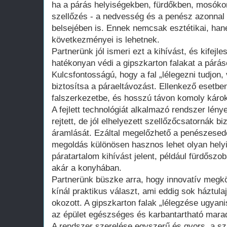
ha a párás helyiségekben, fürdőkben, mosóko
szellőzés - a nedvesség és a penész azonnal 
belsejében is. Ennek nemcsak esztétikai, ha
következményei is lehetnek.
Partnerünk jól ismeri ezt a kihívást, és kifejl
hatékonyan védi a gipszkarton falakat a párá
Kulcsfontosságú, hogy a fal „lélegezni tudjon
biztosítsa a páraeltávozást. Ellenkező esetb
falszerkezetbe, és hosszú távon komoly károk
A fejlett technológiát alkalmazó rendszer lény
rejtett, de jól elhelyezett szellőzőcsatornák b
áramlását. Ezáltal megelőzhető a penészesedé
megoldás különösen hasznos lehet olyan helyi
páratartalom kihívást jelent, például fürdős
akár a konyhában.
Partnerünk büszke arra, hogy innovatív megkö
kínál praktikus választ, ami eddig sok háztul
okozott. A gipszkarton falak „lélegzése ugyan
az épület egészséges és karbantartható mara
A rendszer szerelése egyszerű és gyors, a sz