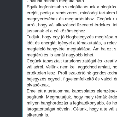
- nálunk minden megtalálható.
Egyik legfontosabb szolgáltatásunk a blogírá
erejét, pedig a rendszeres, minőségi tartalom
megnyeréséhez és megtartásához. Cégünk rut
arról, hogy vállalkozásod üzenetei érdekes, 
jussanak el a célközönséghez.
Tudjuk, hogy egy jó blogbejegyzés megírása 
időt és energiát igényel a témakutatás, a rele
megfelelő hangvétel megtalálása. Ám ha ezt s
megtérülés is annál nagyobb lehet.
Cégünk tapasztalt tartalomstratégái és kreatív
válladról. Velünk nem kell aggódnod amiatt, 
értéktelen lesz. Profi szakértőink gondoskod
bejegyzés egyedi, figyelemfelkeltő és valódi é
olvasóknak.
Emellett a tartalommal kapcsolatos elemzések
segítünk. Megmutatjuk, hogy mely témák érde
milyen hanghordozás a leghatékonyabb, és ho
látogatottságát növelni. Célunk, hogy a te vál
sikerünk is.