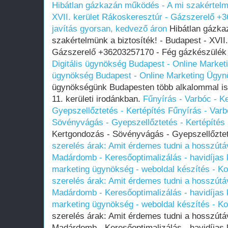
Hibátlan gázkazán működés - A mi szakértelmü
XVII. kerület Rákoskeresztúr - Gázszerelő +
javítás gyorsan, kedvező áron
Hibátlan gázka
szakértelmünk a biztosíték! - Budapest - XVII
Gázszerelő +36203257170 - Fég gázkészülék 
Digitális ügynökség Budapest - Online Marke
ügynökség Budapest - Online Marketing Ügy
ügynökségünk Budapesten több alkalommal is je
11. kerületi irodánkban.
Fűnyírás - Varbóc - K
Gyepszellőztetés - Kertépítés
Fűnyírás - Varb
Sövényvágás - Gyepszellőztetés - Kertépítés
Kertgondozás - Sövényvágás - Gyepszellőztet
szerelés árak: Amit érdemes tudni a hosszútáv
Madárdomb - Keresőoptimalizálás - havidíjas k
marketing ügynökség - weboldal készítés - 
szerelés árak: Amit érdemes tudni a hosszútáv
Madárdomb - Keresőoptimalizálás - havidíjas k
marketing ügynökség - weboldal készítés - 
szerelés árak: Amit érdemes tudni a hosszútáv
Madárdomb - Keresőoptimalizálás - havidíjas k