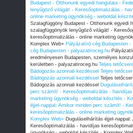
Budapest - Otthonunk egyedi hangulata - Fede
lenyűgöző világát! - Keresőoptimalizálás - hav
online marketing ügynökség - weboldal készí
Szalagfüggöny Budapest - Otthonunk egyedi ha
szalagfüggönyök lenyűgöző világát! - Keresőop
keresőoptimalizálás - online marketing ügynök
Komplex Web+
Pályázatíró cég Budapesten - 
cég Budapesten - palyazatiroceg.hu
Pályázatír
eredményesen Budapesten, személyes konzult
kerületben - palyazatiroceg.hu
Teljes tetőcser
Bádogozás azonnali kezdéssel
Teljes tetőcser
Bádogozás azonnali kezdéssel
Teljes tetőcser
Bádogozás azonnali kezdéssel
Duguláselhárít
perc számít! - Keresőoptimalizálás - havidíjas
marketing ügynökség - weboldal készítés - 
éjjel-nappal: Amikor minden perc számít! - Ker
keresőoptimalizálás - online marketing ügynök
Komplex Web+
Duguláselhárítás éjjel-nappal:
Keresőoptimalizálás - havidíjas keresőoptimal
ügynökség - weboldal készítés - Komplex W