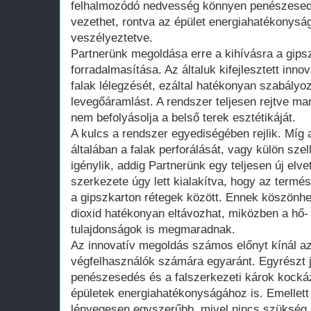
felhalmozódó nedvesség könnyen penészesed
vezethet, rontva az épület energiahatékonysá
veszélyeztetve.
Partnerünk megoldása erre a kihívásra a gips
forradalmasítása. Az általuk kifejlesztett inno
falak lélegzését, ezáltal hatékonyan szabályo
levegőáramlást. A rendszer teljesen rejtve mar
nem befolyásolja a belső terek esztétikáját.
A kulcs a rendszer egyediségében rejlik. Mí
általában a falak perforálását, vagy külön sze
igénylik, addig Partnerünk egy teljesen új elve
szerkezete úgy lett kialakítva, hogy az termé
a gipszkarton rétegek között. Ennek köszönh
dioxid hatékonyan eltávozhat, miközben a hő-
tulajdonságok is megmaradnak.
Az innovatív megoldás számos előnyt kínál az 
végfelhasználók számára egyaránt. Egyrészt j
penészesedés és a falszerkezeti károk kockáz
épületek energiahatékonyságához is. Emellett 
lényegesen egyszerűbb, mivel nincs szükség 