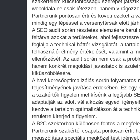
szakértelem kulcsfontosságú szerepet játszik
weboldala ne csak létezzen, hanem virágozzon i
Partnerünk pontosan érti és követi ezeket a v
mindig egy lépéssel a versenytársak előtt jár
A SEO audit során részletes elemzésre kerül a 
feltárva azokat a területeket, ahol fejleszté
foglalja a technikai háttér vizsgálatát, a tar
felhasználói élmény értékelését, valamint a m
ellenőrzését. Az audit során nem csak a probl
hanem konkrét megoldási javaslatok is szüle
kiküszöbölésére.
A havi keresőoptimalizálás során folyamatos 
teljesítményének javítása érdekében. Ez egy
a szakértők figyelemmel kísérik a legújabb S
adaptálják az adott vállalkozás egyedi igényei
kezdve a tartalom optimalizáláson át a techni
területre kiterjed a figyelem.
A B2C szektorban különösen fontos a megfele
Partnerünk szakértői csapata pontosan érti, 
megszólítása speciális megközelítést igényel