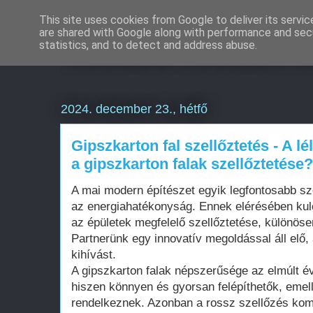
This site uses cookies from Google to deliver its servic
are shared with Google along with performance and secu
Weboldal készítés d
statistics, and to detect and address abuse.
2024. december 23., hétfő
Gipszkarton fal szellőztetés - A lé
a gipszkarton falak szellőztetése?
A mai modern építészet egyik legfontosabb sz
az energiahatékonyság. Ennek elérésében kul
az épületek megfelelő szellőztetése, különöse
Partnerünk egy innovatív megoldással áll elő,
kihívást.
A gipszkarton falak népszerűsége az elmúlt é
hiszen könnyen és gyorsan felépíthetők, emel
rendelkeznek. Azonban a rossz szellőzés kom