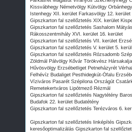
Farkasrét Magasút Virányos Széchenyihegy C
Kissvábhegy Németvölgy Kútvölgy Orbánhegy
Istenhegy XII. kerület Farkasvölgy 12. kerület
Gipszkarton fal szellőztetés XIX. kerület Kisp
Gipszkarton fal szellőztetés Sashalom Mátyás
Rákosszentmihály XVI. kerület 16. kerület
Gipszkarton fal szellőztetés VII. kerület Erzsé
Gipszkarton fal szellőztetés V. kerület 5. kerü
Gipszkarton fal szellőztetés Rózsadomb Szépv
Zöldmál Pálvölgy Kővár Törökvész Hársakalj
Hűvösvölgy Erzsébetliget Petneházyrét Vérh
Felhévíz Budaliget Pesthidegkút-Ófalu Erzséb
Víziváros Pasarét Szépilona Országút Csatár
Remetekertváros Lipótmező Rézmál
Gipszkarton fal szellőztetés Nagytétény Baros
Budafok 22. kerület Budatétény
Gipszkarton fal szellőztetés Terézváros 6. kerü
Gipszkarton fal szellőztetés linképítés Gipszk
keresőoptimalizálás Gipszkarton fal szellőzte