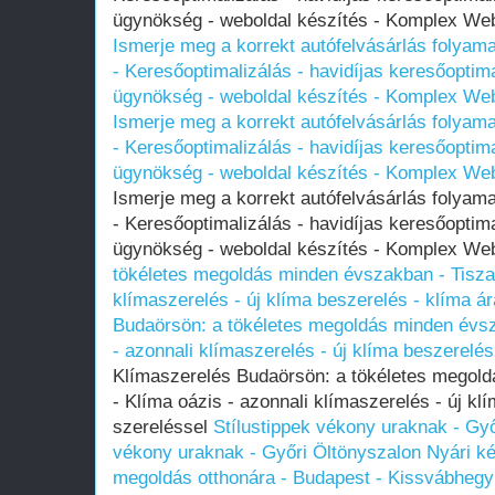
ügynökség - weboldal készítés - Komplex W
Ismerje meg a korrekt autófelvásárlás folyam
- Keresőoptimalizálás - havidíjas keresőoptima
ügynökség - weboldal készítés - Komplex We
Ismerje meg a korrekt autófelvásárlás folyam
- Keresőoptimalizálás - havidíjas keresőoptima
ügynökség - weboldal készítés - Komplex We
Ismerje meg a korrekt autófelvásárlás folyam
- Keresőoptimalizálás - havidíjas keresőoptima
ügynökség - weboldal készítés - Komplex W
tökéletes megoldás minden évszakban - Tiszav
klímaszerelés - új klíma beszerelés - klíma á
Budaörsön: a tökéletes megoldás minden évsz
- azonnali klímaszerelés - új klíma beszerelés
Klímaszerelés Budaörsön: a tökéletes megold
- Klíma oázis - azonnali klímaszerelés - új kl
szereléssel
Stílustippek vékony uraknak - Gy
vékony uraknak - Győri Öltönyszalon
Nyári k
megoldás otthonára - Budapest - Kissvábhegy 