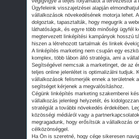
végigvigye a teljes folyamatot a tervezéstől a 
Ügyfeleink visszajelzései alapján elmondhatju
vállalkozások növekedésének motorja lehet. A
dolgoztak, tapasztalták, hogy megugrik a webo
láthatóságuk, és egyre több minőségi ügyfél k
megtervezett linképítési kampányok hosszú tá
hiszen a létrehozott tartalmak és linkek éveki
A linképítés marketing nem csupán egy eszk
komplex, több lábon álló stratégia, ami a válla
Segítségével nemcsak a marketinget, de az ér
teljes online jelenlétet is optimalizálni tudjuk
vállalkozások felismerjék ennek a területnek 
segítséget kérjenek a megvalósításhoz.
Cégünk linképítés marketing szakemberei kés
vállalkozás jelenlegi helyzetét, és kidolgozz
stratégiát a további növekedés érdekében. Leg
közösségi médiáról vagy a partnerkapcsolatok
megragadunk, hogy erősítsük a vállalkozás onl
célközönséggel.
Ha Ön is szeretné, hogy cége sikeresen navigá