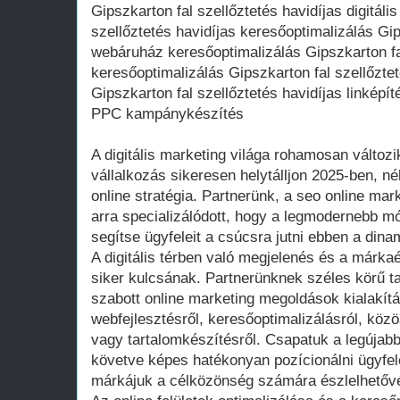
Gipszkarton fal szellőztetés havidíjas digitál
szellőztetés havidíjas keresőoptimalizálás Gip
webáruház keresőoptimalizálás Gipszkarton fa
keresőoptimalizálás Gipszkarton fal szellőzt
Gipszkarton fal szellőztetés havidíjas linképít
PPC kampánykészítés
A digitális marketing világa rohamosan változ
vállalkozás sikeresen helytálljon 2025-ben, nélk
online stratégia. Partnerünk, a seo online ma
arra specializálódott, hogy a legmodernebb 
segítse ügyfeleit a csúcsra jutni ebben a dina
A digitális térben való megjelenés és a márka
siker kulcsának. Partnerünknek széles körű t
szabott online marketing megoldások kialakít
webfejlesztésről, keresőoptimalizálásról, kö
vagy tartalomkészítésről. Csapatuk a legújabb
követve képes hatékonyan pozícionálni ügyfelei
márkájuk a célközönség számára észlelhetővé