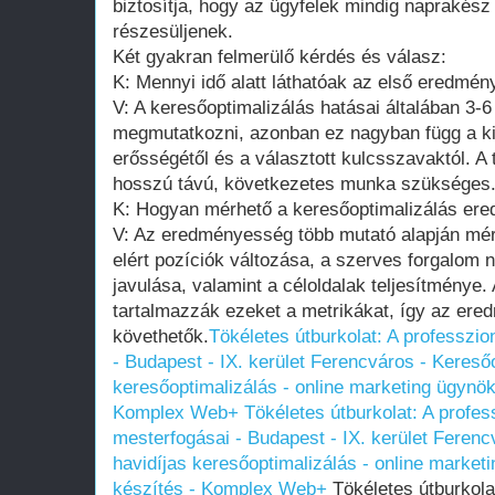
biztosítja, hogy az ügyfelek mindig naprakés
részesüljenek.
Két gyakran felmerülő kérdés és válasz:
K: Mennyi idő alatt láthatóak az első eredmén
V: A keresőoptimalizálás hatásai általában 3-
megmutatkozni, azonban ez nagyban függ a kiin
erősségétől és a választott kulcsszavaktól. 
hosszú távú, következetes munka szükséges
K: Hogyan mérhető a keresőoptimalizálás e
V: Az eredményesség több mutató alapján mér
elért pozíciók változása, a szerves forgalom
javulása, valamint a céloldalak teljesítménye.
tartalmazzák ezeket a metrikákat, így az e
követhetők.
Tökéletes útburkolat: A professzio
- Budapest - IX. kerület Ferencváros - Keresőo
keresőoptimalizálás - online marketing ügynök
Komplex Web+
Tökéletes útburkolat: A profes
mesterfogásai - Budapest - IX. kerület Ferenc
havidíjas keresőoptimalizálás - online market
készítés - Komplex Web+
Tökéletes útburkolat