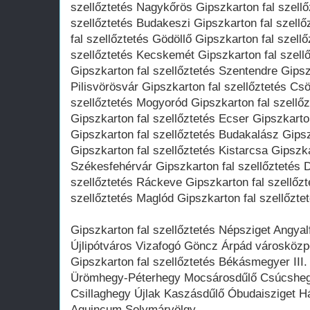
szellőztetés Nagykőrös Gipszkarton fal szellő
szellőztetés Budakeszi Gipszkarton fal szell
fal szellőztetés Gödöllő Gipszkarton fal szell
szellőztetés Kecskemét Gipszkarton fal szell
Gipszkarton fal szellőztetés Szentendre Gipsz
Pilisvörösvár Gipszkarton fal szellőztetés Cs
szellőztetés Mogyoród Gipszkarton fal szellő
Gipszkarton fal szellőztetés Ecser Gipszkarto
Gipszkarton fal szellőztetés Budakalász Gipsz
Gipszkarton fal szellőztetés Kistarcsa Gipszka
Székesfehérvár Gipszkarton fal szellőztetés 
szellőztetés Ráckeve Gipszkarton fal szellőzt
szellőztetés Maglód Gipszkarton fal szellőztet
Gipszkarton fal szellőztetés Népsziget Angyalfö
Újlipótváros Vizafogó Göncz Árpád városközp
Gipszkarton fal szellőztetés Békásmegyer III. 
Ürömhegy-Péterhegy Mocsárosdűlő Csúcshegy
Csillaghegy Újlak Kaszásdűlő Óbudaisziget 
Aquincum Solymárvölgy