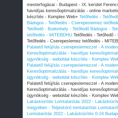
mesterfogásai - Budapest - IX. kerület Ferenc
havidíjas keresőoptimalizálás - online market
készítés - Komplex Web+
Tetőfedés - Tetőfed
Bádogos - Tetőfedés - Cserepeslemez tetőf
Tetőfedő - Bodonhely - Tetőfedő Bádogos - T
tetőfedés - MITEBDHU
Tetőfedés - Tetőfedő -
Tetőfedés - Cserepeslemez tetőfedés - MIT
Palatető felújítás cserepeslemezzel - A mode
Keresőoptimalizálás - havidíjas keresőoptimal
ügynökség - weboldal készítés - Komplex We
Palatető felújítás cserepeslemezzel - A mode
Keresőoptimalizálás - havidíjas keresőoptimal
ügynökség - weboldal készítés - Komplex We
Palatető felújítás cserepeslemezzel - A mode
Keresőoptimalizálás - havidíjas keresőoptimal
ügynökség - weboldal készítés - Komplex W
Lakáskiürítés Lomtalanítás‎ 2022 - Lakáskiürí
megyében‎ - Teljeskörű lomtalanítás
Lomtalaní
Lomtalanítás‎ 2022 - Lakáskiürítés 0-24 Budap