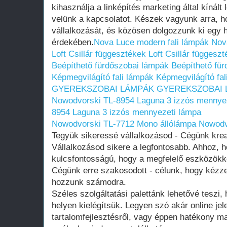
kihasználja a linképítés marketing által kínált
velünk a kapcsolatot. Készek vagyunk arra, 
vállalkozását, és közösen dolgozzunk ki egy 
érdekében.
Nova Luce modern fali lámpák
Nov
Loft Csillár függesztékek
Loft Csillár függesz
Beépíthető fürdőszobai lámpák
Beépíthető fü
Képmegvilágító fali lámpák
Képmegvilágító fal
GYEREKSZOBAI LÁMPÁK
GYEREKSZOBAI 
Nowodvorski TL-8954 Laguna 3 izzós mennye
8954 Laguna 3 izzós mennyezeti lámpa
Nowodvorski TL-7712 Mono állólámpa
Nowodv
Tegyük sikeressé vállalkozásod - Cégünk kre
Vállalkozásod sikere a legfontosabb. Ahhoz, h
kulcsfontosságú, hogy a megfelelő eszközökk
Cégünk erre szakosodott - célunk, hogy kézz
hozzunk számodra.
Széles szolgáltatási palettánk lehetővé teszi
helyen kielégítsük. Legyen szó akár online jele
tartalomfejlesztésről, vagy éppen hatékony 