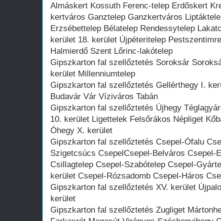
Almáskert Kossuth Ferenc-telep Erdőskert Kr
kertváros Ganztelep Ganzkertváros Liptáktele
Erzsébettelep Bélatelep Rendessytelep Lakatos-
kerület 18. kerület Újpéteritelep Pestszentim
Halmierdő Szent Lőrinc-lakótelep
Gipszkarton fal szellőztetés Soroksár Soroksár
kerület Millenniumtelep
Gipszkarton fal szellőztetés Gellérthegy I. ker
Budavár Vár Víziváros Tabán
Gipszkarton fal szellőztetés Újhegy Téglagyá
10. kerület Ligettelek Felsőrákos Népliget Kő
Óhegy X. kerület
Gipszkarton fal szellőztetés Csepel-Ófalu Cse
Szigetcsúcs CsepelCsepel-Belváros Csepel-Er
Csillagtelep Csepel-Szabótelep Csepel-Gyárte
kerület Csepel-Rózsadomb Csepel-Háros Csep
Gipszkarton fal szellőztetés XV. kerület Újpal
kerület
Gipszkarton fal szellőztetés Zugliget Márto