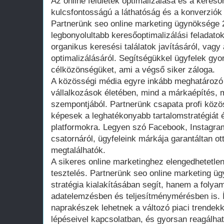
Az online felületek optimalizálása és a kereső
kulcsfontosságú a láthatóság és a konverziók
Partnerünk seo online marketing ügynöksége 2
legbonyolultabb keresőoptimalizálási feladatok
organikus keresési találatok javításáról, vagy
optimalizálásáról. Segítségükkel ügyfelek gyo
célközönségüket, ami a végső siker záloga.
A közösségi média egyre inkább meghatározó 
vállalkozások életében, mind a márkaépítés, 
szempontjából. Partnerünk csapata profi közö
képesek a leghatékonyabb tartalomstratégiát é
platformokra. Legyen szó Facebook, Instagra
csatornáról, ügyfeleink márkája garantáltan ott
megtalálhatók.
A sikeres online marketinghez elengedhetetle
tesztelés. Partnerünk seo online marketing 
stratégia kialakításában segít, hanem a folya
adatelemzésben és teljesítménymérésben is. Í
naprakészek lehetnek a változó piaci trendek
lépéseivel kapcsolatban, és gyorsan reagálhat