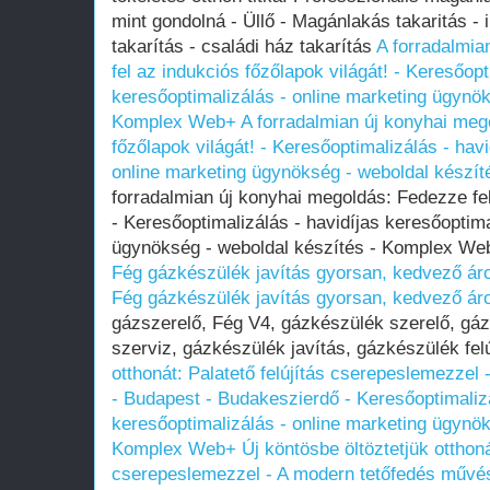
mint gondolná - Üllő - Magánlakás takaritás - 
takarítás - családi ház takarítás
A forradalmia
fel az indukciós főzőlapok világát! - Keresőopt
keresőoptimalizálás - online marketing ügynök
Komplex Web+
A forradalmian új konyhai meg
főzőlapok világát! - Keresőoptimalizálás - hav
online marketing ügynökség - weboldal készí
forradalmian új konyhai megoldás: Fedezze fel
- Keresőoptimalizálás - havidíjas keresőoptima
ügynökség - weboldal készítés - Komplex W
Fég gázkészülék javítás gyorsan, kedvező ár
Fég gázkészülék javítás gyorsan, kedvező ár
gázszerelő, Fég V4, gázkészülék szerelő, gá
szerviz, gázkészülék javítás, gázkészülék fel
otthonát: Palatető felújítás cserepeslemezzel
- Budapest - Budakeszierdő - Keresőoptimalizá
keresőoptimalizálás - online marketing ügynök
Komplex Web+
Új köntösbe öltöztetjük otthoná
cserepeslemezzel - A modern tetőfedés művés