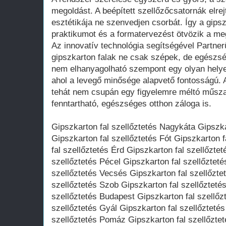
megoldást. A beépített szellőzőcsatornák elrejt
esztétikája ne szenvedjen csorbát. Így a gips
praktikumot és a formatervezést ötvözik a meg
Az innovatív technológia segítségével Partner
gipszkarton falak ne csak szépek, de egészsé
nem elhanyagolható szempont egy olyan helye
ahol a levegő minősége alapvető fontosságú. A
tehát nem csupán egy figyelemre méltó műsz
fenntartható, egészséges otthon záloga is.
Gipszkarton fal szellőztetés Nagykáta Gipszka
Gipszkarton fal szellőztetés Fót Gipszkarton 
fal szellőztetés Érd Gipszkarton fal szellőzte
szellőztetés Pécel Gipszkarton fal szellőztet
szellőztetés Vecsés Gipszkarton fal szellőzte
szellőztetés Szob Gipszkarton fal szellőzteté
szellőztetés Budapest Gipszkarton fal szellőz
szellőztetés Gyál Gipszkarton fal szellőzteté
szellőztetés Pomáz Gipszkarton fal szellőzte