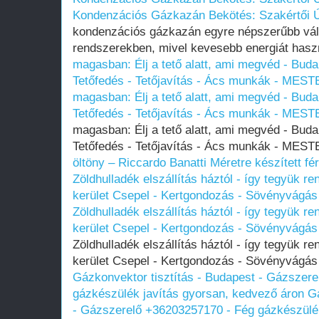
Kondenzációs Gázkazán Bekötés: Szakértői 
kondenzációs gázkazán egyre népszerűbb vála
rendszerekben, mivel kevesebb energiát hasz
magasban: Élj a tető alatt, ami megvéd - Buda
Tetőfedés - Tetőjavítás - Ács munkák - ME
magasban: Élj a tető alatt, ami megvéd - Buda
Tetőfedés - Tetőjavítás - Ács munkák - ME
magasban: Élj a tető alatt, ami megvéd - Buda
Tetőfedés - Tetőjavítás - Ács munkák - ME
öltöny – Riccardo Banatti
Méretre készített fér
Zöldhulladék elszállítás háztól - így tegyük re
kerület Csepel - Kertgondozás - Sövényvágás 
Zöldhulladék elszállítás háztól - így tegyük re
kerület Csepel - Kertgondozás - Sövényvágás 
Zöldhulladék elszállítás háztól - így tegyük re
kerület Csepel - Kertgondozás - Sövényvágás 
Gázkonvektor tisztítás - Budapest - Gázszer
gázkészülék javítás gyorsan, kedvező áron
Gá
- Gázszerelő +36203257170 - Fég gázkészülék