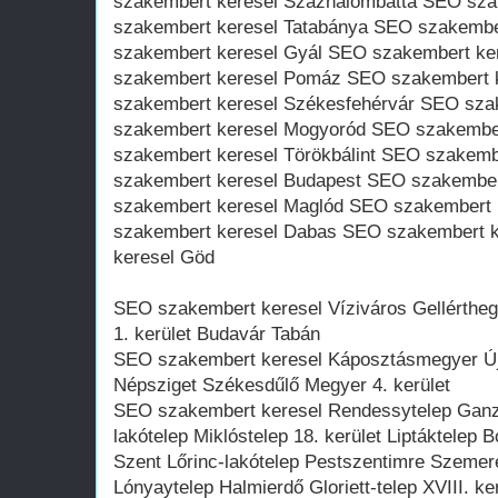
szakembert keresel Százhalombatta SEO sza
szakembert keresel Tatabánya SEO szakember
szakembert keresel Gyál SEO szakembert k
szakembert keresel Pomáz SEO szakembert 
szakembert keresel Székesfehérvár SEO sza
szakembert keresel Mogyoród SEO szakembe
szakembert keresel Törökbálint SEO szakemb
szakembert keresel Budapest SEO szakembe
szakembert keresel Maglód SEO szakembert 
szakembert keresel Dabas SEO szakembert 
keresel Göd
SEO szakembert keresel Víziváros Gellérthegy
1. kerület Budavár Tabán
SEO szakembert keresel Káposztásmegyer Újpe
Népsziget Székesdűlő Megyer 4. kerület
SEO szakembert keresel Rendessytelep Ganz
lakótelep Miklóstelep 18. kerület Liptáktelep
Szent Lőrinc-lakótelep Pestszentimre Szemer
Lónyaytelep Halmierdő Gloriett-telep XVIII. ke