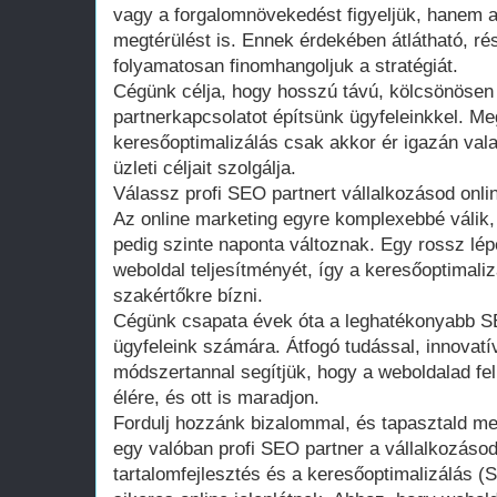
vagy a forgalomnövekedést figyeljük, hanem 
megtérülést is. Ennek érdekében átlátható, rés
folyamatosan finomhangoljuk a stratégiát.
Cégünk célja, hogy hosszú távú, kölcsönöse
partnerkapcsolatot építsünk ügyfeleinkkel. 
keresőoptimalizálás csak akkor ér igazán vala
üzleti céljait szolgálja.
Válassz profi SEO partnert vállalkozásod onli
Az online marketing egyre komplexebbé válik,
pedig szinte naponta változnak. Egy rossz lé
weboldal teljesítményét, így a keresőoptimali
szakértőkre bízni.
Cégünk csapata évek óta a leghatékonyabb 
ügyfeleink számára. Átfogó tudással, innovatí
módszertannal segítjük, hogy a weboldalad felk
élére, és ott is maradjon.
Fordulj hozzánk bizalommal, és tapasztald me
egy valóban profi SEO partner a vállalkozásod
tartalomfejlesztés és a keresőoptimalizálás (