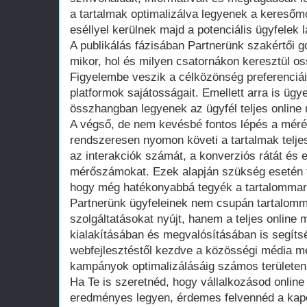
a tartalmak optimalizálva legyenek a kereső
eséllyel kerülnek majd a potenciális ügyfelek 
A publikálás fázisában Partnerünk szakértői 
mikor, hol és milyen csatornákon keresztül os
Figyelembe veszik a célközönség preferenciái
platformok sajátosságait. Emellett arra is ügy
összhangban legyenek az ügyfél teljes online
A végső, de nem kevésbé fontos lépés a méré
rendszeresen nyomon követi a tartalmak teljes
az interakciók számát, a konverziós rátát és
mérőszámokat. Ezek alapján szükség esetén f
hogy még hatékonyabbá tegyék a tartalommark
Partnerünk ügyfeleinek nem csupán tartalomm
szolgáltatásokat nyújt, hanem a teljes online 
kialakításában és megvalósításában is segítsé
webfejlesztéstől kezdve a közösségi média me
kampányok optimalizálásáig számos területen 
Ha Te is szeretnéd, hogy vállalkozásod online
eredményes legyen, érdemes felvennéd a kapc