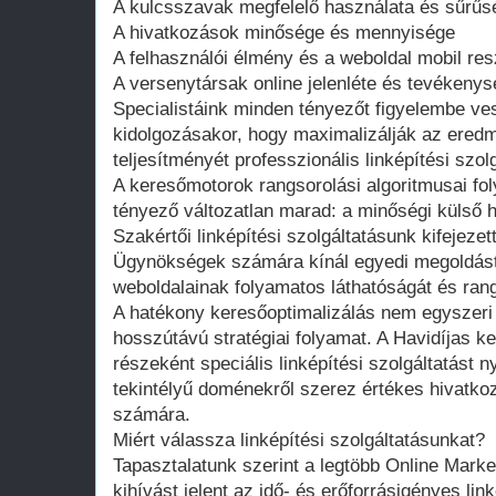
A kulcsszavak megfelelő használata és sűrűs
A hivatkozások minősége és mennyisége
A felhasználói élmény és a weboldal mobil res
A versenytársak online jelenléte és tevékeny
Specialistáink minden tényezőt figyelembe ve
kidolgozásakor, hogy maximalizálják az ere
teljesítményét professzionális linképítési szo
A keresőmotorok rangsorolási algoritmusai fo
tényező változatlan marad: a minőségi külső 
Szakértői linképítési szolgáltatásunk kifejeze
Ügynökségek számára kínál egyedi megoldást, 
weboldalainak folyamatos láthatóságát és ran
A hatékony keresőoptimalizálás nem egyszer
hosszútávú stratégiai folyamat. A Havidíjas k
részeként speciális linképítési szolgáltatást 
tekintélyű doménekről szerez értékes hivatko
számára.
Miért válassza linképítési szolgáltatásunkat?
Tapasztalatunk szerint a legtöbb Online Mar
kihívást jelent az idő- és erőforrásigényes lin