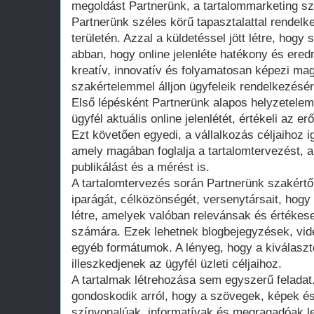
megoldást Partnerünk, a tartalommarketing sz
Partnerünk széles körű tapasztalattal rendelk
területén. Azzal a küldetéssel jött létre, hogy
abban, hogy online jelenléte hatékony és ere
kreatív, innovatív és folyamatosan képezi ma
szakértelemmel álljon ügyfeleik rendelkezésér
Első lépésként Partnerünk alapos helyzetelem
ügyfél aktuális online jelenlétét, értékeli az
Ezt követően egyedi, a vállalkozás céljaihoz ig
amely magában foglalja a tartalomtervezést, a
publikálást és a mérést is.
A tartalomtervezés során Partnerünk szakértő
iparágát, célközönségét, versenytársait, hogy
létre, amelyek valóban relevánsak és értékese
számára. Ezek lehetnek blogbejegyzések, vide
egyéb formátumok. A lényeg, hogy a kiválaszt
illeszkedjenek az ügyfél üzleti céljaihoz.
A tartalmak létrehozása sem egyszerű feladat
gondoskodik arról, hogy a szövegek, képek 
színvonalúak, informatívak és megragadóak l