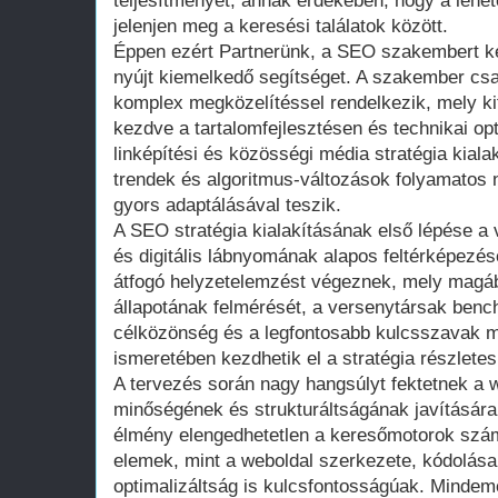
teljesítményét, annak érdekében, hogy a leh
jelenjen meg a keresési találatok között.
Éppen ezért Partnerünk, a SEO szakembert k
nyújt kiemelkedő segítséget. A szakember csa
komplex megközelítéssel rendelkezik, mely ki
kezdve a tartalomfejlesztésen és technikai op
linképítési és közösségi média stratégia kiala
trendek és algoritmus-változások folyamatos
gyors adaptálásával teszik.
A SEO stratégia kialakításának első lépése a v
és digitális lábnyomának alapos feltérképezé
átfogó helyzetelemzést végeznek, mely magába
állapotának felmérését, a versenytársak bench
célközönség és a legfontosabb kulcsszavak 
ismeretében kezdhetik el a stratégia részletes
A tervezés során nagy hangsúlyt fektetnek a w
minőségének és strukturáltságának javítására,
élmény elengedhetetlen a keresőmotorok számá
elemek, mint a weboldal szerkezete, kódolása
optimalizáltság is kulcsfontosságúak. Mindemel