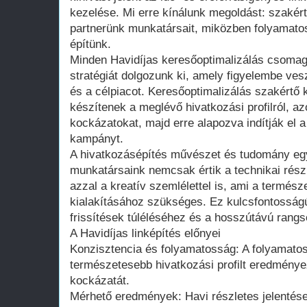
kezelése. Mi erre kínálunk megoldást: szakért
partnerünk munkatársait, miközben folyamato
építünk.
Minden Havidíjas keresőoptimalizálás csomag 
stratégiát dolgozunk ki, amely figyelembe vesz
és a célpiacot. Keresőoptimalizálás szakértő k
készítenek a meglévő hivatkozási profilról, a
kockázatokat, majd erre alapozva indítják el a 
kampányt.
A hivatkozásépítés művészet és tudomány eg
munkatársaink nemcsak értik a technikai rés
azzal a kreatív szemlélettel is, ami a természe
kialakításához szükséges. Ez kulcsfontosság
frissítések túléléséhez és a hosszútávú rangs
A Havidíjas linképítés előnyei
Konzisztencia és folyamatosság: A folyamato
természetesebb hivatkozási profilt eredménye
kockázatát.
Mérhető eredmények: Havi részletes jelentése