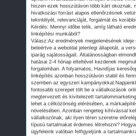
hiszen ezek hosszútávon több kárt okoznak, m
hivatkozási forrást alapos ellenőrzésnek vetü
tekintélyét, relevanciáját, forgalmát és korább
Kérdés: Mennyi időbe telik, amíg látható er
linképítési munkából?
Válasz:Az eredmények megjelenésének ideje 
beleértve a weboldal jelenlegi állapotát, a ver
iparág sajátosságait. Általánosságban elmondh
hatásai 2-4 hónap elteltével kezdenek megmut
forgalomban. A folyamatos, Havidíjas keresőo
linképítés azonban hosszútávon stabil és fenn
szemben az egyszeri kampányokkal.Napjainkb
fontosabb szerepet tölt be a vállalkozások onli
megtervezett és kivitelezett tartalommarketi
lehet a célközönség elérésében, a márkaépíté
növelésében. Azonban rengeteg kihívással ke
vállalkozónak, aki ilyen téren szeretne előre
típusú tartalmakat érdemes létrehozni? Hogyan
ügyfeleink valóban felfigyeljünk a tartalmaink