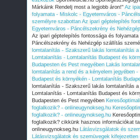
Márkáink Rendelj most a legjobb áron!"
Az ipa
folyamata - Miskolc - Egyetemváros - Páncél
személyre szabottan
Az ipari géptelepítés fo
Egyetemváros - Páncélszekrény és Nehézgép 
Az ipari géptelepítés fontossága és folyamata
Páncélszekrény és Nehézgép szállítás szemé
lomtalanítás - Szakszerű lakás lomtalanítás 
Lomtalanítás - Lomtalanítás Budapest és körn
Budapesten és Pest megyében
Lakás lomtala
lomtalanítás a rend és a kényelem jegyében - 
Budapest és környékén - Lomtalanítás Budap
lomtalanítás - Szakszerű lakás lomtalanítás 
Lomtalanítás - Lomtalanítás Budapest és körn
Budapesten és Pest megyében
Keresőoptimal
foglalkozik? - onlineugynokseg.hu
Keresőopti
foglalkozik? - onlineugynokseg.hu
Keresőoptim
foglalkozik? cikkünk hasznos információkat t
onlineugynokseg.hu
Látásvizsgálatok és szem
Látásvizsgálatok és szemüvegek kifejezetten