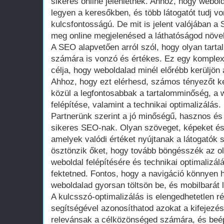
sikeres online jelenlétnek. Ahhoz, hogy webo
legyen a keresőkben, és több látogatót tudj vo
kulcsfontosságú. De mit is jelent valójában a
meg online megjelenésed a láthatóságod növ
A SEO alapvetően arról szól, hogy olyan tarta
számára is vonzó és értékes. Ez egy komple
célja, hogy weboldalad minél előrébb kerüljön a
Ahhoz, hogy ezt elérhesd, számos tényezőt k
közül a legfontosabbak a tartalomminőség, a w
felépítése, valamint a technikai optimalizálás.
Partnerünk szerint a jó minőségű, hasznos és 
sikeres SEO-nak. Olyan szöveget, képeket és 
amelyek valódi értéket nyújtanak a látogatók
ösztönzik őket, hogy tovább böngésszék az o
weboldal felépítésére és technikai optimalizál
fektetned. Fontos, hogy a navigáció könnyen 
weboldalad gyorsan töltsön be, és mobilbarát 
A kulcsszó-optimalizálás is elengedhetetlen 
segítségével azonosíthatod azokat a kifejezé
relevánsak a célközönséged számára, és beép