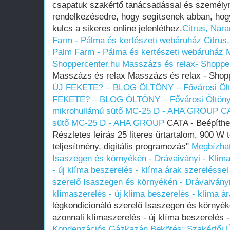
csapatuk szakértő tanácsadással és személyr
rendelkezésedre, hogy segítsenek abban, hog
kulcs a sikeres online jelenléthez.
Citrus, Nar
Farm - Pálma és kertészeti webáruház
Citrus
Palm Farm - Pálma és kertészeti webáruház
Shoppercenter.hu
Masszázs és relax- Shoppe
Masszázs és relax Masszázs és relax - Shop
ÚJ FEKETE? – BLOG ÖLTÖNY – Fővárosi Öl
FEKETE? – BLOG ÖLTÖNY – Fővárosi Öltön
mikrohullámú sütő MC-25 D - AHA GROUP
CA
sütő MC-25 D - AHA GROUP
CATA - Beépíthe
Részletes leírás 25 literes űrtartalom, 900 W t
teljesítmény, digitális programozás"
Megbízhat
Isaszegen és környékén - Drávaiványi - Klíma
- új klíma beszerelés - klíma árak szereléssel
szerelő Isaszegen és környékén - Drávaiványi 
klímaszerelés - új klíma beszerelés - klíma á
légkondicionáló szerelő Isaszegen és környéké
azonnali klímaszerelés - új klíma beszerelés 
Kondenzációs Gázkazán Bekötés: Szakértői 