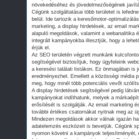
növekedéséhez és jövedelmezőségének javít
Cégünk szolgáltatásai több területet is lefed
belül. Ide tartozik a keresőmotor-optimalizál
marketing, a display hirdetések, az email mark
alapuló megoldások, valamint a webanalitika
integrált kampányokba illesztjük, hogy a leh
érjük el.
Az SEO területén végzett munkánk kulcsfont
segítségével biztosítjuk, hogy ügyfeleink we
a keresési találati listákon. Ez önmagában is
eredményezhet. Emellett a közösségi média pl
meg, hogy minél több potenciális vevőt szólít
A display hirdetések segítségével pedig látván
kampányokat indíthatunk, melyek a márkaépíté
erősítését is szolgálják. Az email marketing és
további értékes csatornákat nyitnak meg az üg
Mindezen megoldások akkor válnak igazán hat
adatelemzés eszközeit is bevetjük. Cégünk sp
nyomon követni a kampányok teljesítményét, é