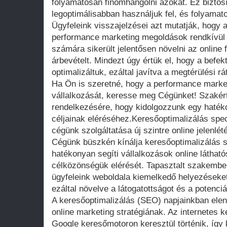
folyamatosan finomhangolni azokat. Ez biztosí
legoptimálisabban használjuk fel, és folyamato
Ügyfeleink visszajelzései azt mutatják, hogy a
performance marketing megoldások rendkívül 
számára sikerült jelentősen növelni az online 
árbevételt. Mindezt úgy értük el, hogy a befekt
optimalizáltuk, ezáltal javítva a megtérülési rát
Ha Ön is szeretné, hogy a performance marke
vállalkozását, keresse meg Cégünket! Szakér
rendelkezésére, hogy kidolgozzunk egy hatéko
céljainak eléréséhez.Keresőoptimalizálás spec
cégünk szolgáltatása új szintre online jelenlét
Cégünk büszkén kínálja keresőoptimalizálás sp
hatékonyan segíti vállalkozások online láthat
célközönségük elérését. Tapasztalt szakembe
ügyfeleink weboldala kiemelkedő helyezéseket
ezáltal növelve a látogatottságot és a potenci
A keresőoptimalizálás (SEO) napjainkban elen
online marketing stratégiának. Az internetes 
Google keresőmotoron keresztül történik, így