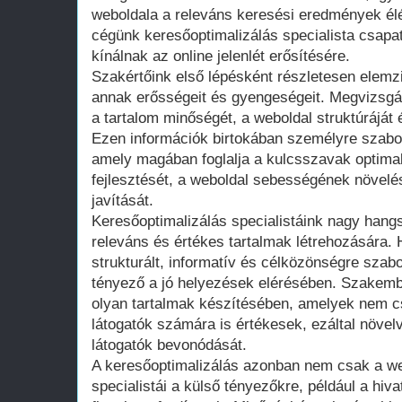
weboldala a releváns keresési eredmények élén
cégünk keresőoptimalizálás specialista csapa
kínálnak az online jelenlét erősítésére.
Szakértőink első lépésként részletesen elemzi
annak erősségeit és gyengeségeit. Megvizsgál
a tartalom minőségét, a weboldal struktúráját 
Ezen információk birtokában személyre szabot
amely magában foglalja a kulcsszavak optimali
fejlesztését, a weboldal sebességének növelé
javítását.
Keresőoptimalizálás specialistáink nagy hangs
releváns és értékes tartalmak létrehozására. 
strukturált, informatív és célközönségre szab
tényező a jó helyezések elérésében. Szakemb
olyan tartalmak készítésében, amelyek nem 
látogatók számára is értékesek, ezáltal növelv
látogatók bevonódását.
A keresőoptimalizálás azonban nem csak a we
specialistái a külső tényezőkre, például a hiv