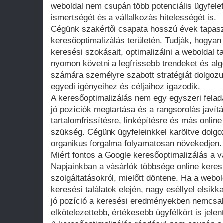
weboldal nem csupán több potenciális ügyfelet
ismertségét és a vállalkozás hitelességét is.
Cégünk szakértői csapata hosszú évek tapaszt
keresőoptimalizálás területén. Tudják, hogyan
keresési szokásait, optimalizálni a weboldal ta
nyomon követni a legfrissebb trendeket és alg
számára személyre szabott stratégiát dolgozu
egyedi igényeihez és céljaihoz igazodik.
A keresőoptimalizálás nem egy egyszeri fela
jó pozíciók megtartása és a rangsorolás javí
tartalomfrissítésre, linképítésre és más onli
szükség. Cégünk ügyfeleinkkel karöltve dolgo
organikus forgalma folyamatosan növekedjen.
Miért fontos a Google keresőoptimalizálás a 
Napjainkban a vásárlók többsége online keres
szolgáltatásokról, mielőtt döntene. Ha a webo
keresési találatok elején, nagy eséllyel elsikk
jó pozíció a keresési eredményekben nemcsak 
elkötelezettebb, értékesebb ügyfélkört is jelent