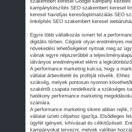
szakembert keresel Google kampány kezelé
kampánykészítés SEO szakembert keresel li
keresel havidíjas keresőoptimalizálás SEO sz
linképítés SEO szakembert keresel webáruház
Egyre több vállalkozás ismeri fel a performan
digitális térben. Cégünk olyan eredményes me
növekedési lehetőségeket nyitnak meg az ügyf
válnak egyre népszerűbbé a teljesítményalapú
látványos eredményeket elérni a legkülönböz
A performance marketing kulcsa, hogy a marke
vállalat árbevételét és profitját növelik. Ehh
szükség, melyek pontosan nyomon követhető
szakértői csapata rendelkezik a szükséges tud
hatékony performance marketing megoldásokat
számára.
A performance marketing sikere abban rejlik, 
vállalat üzleti céljaihoz igazítja. Elsődleges 
ügyfél igényeit, kihívásait és célkitűzéseit. 
kampányokat tervezni, melyek valóban hozzájá