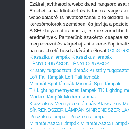
Ezáltal javíthatod a weboldalad rangsorolását 
Emellett a backlink-építés is fontos, vagyis 
weboldalakról is hivatkozzanak a te oldadra. E
keresőmotorok szemében, és javítja a pozicio
A SEO folyamatos munka, és sokszor időbe te
eredmények. Partnerünk szakértői csapata az
megtervezni és végrehajtani a keresőoptimaliz
hamarabb elérhesd a kívánt célokat.
GX53
GX
Klasszikus lámpák
Klasszikus lámpák
FÉNYFORRÁSOK
FÉNYFORRÁSOK
Kristály függesztett lámpák
Kristály függeszte
Loft Fali lámpák
Loft Fali lámpák
Minimál Spot lámpák
Minimál Spot lámpák
TK Lighting mennyezeti lámpák
TK Lighting m
Modern lámpák
Modern lámpák
Klasszikus Mennyezeti lámpák
Klasszikus Me
SÍNRENDSZER LÁMPÁK
SÍNRENDSZER LÁ
Rusztikus lámpák
Rusztikus lámpák
Minimál Asztali lámpák
Minimál Asztali lámpá