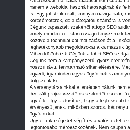
A keresőoptimalizálás ráadásul nem csupán a 
hanem a weboldal használhatóságának és felh
is. Egy jól strukturált, könnyen navigálható, 
keresőmotorok, de a látogatók számára is vo
Cégünk tapasztalt szakértői átfogó SEO auditr
amely minden kulcsfontosságú tényezőre kite
kezdve a technikai optimalizáláson át a linkép
leghatékonyabb megoldásokat alkalmazzuk ügy
Miben különbözik Cégünk a többi SEO szolgált
Cégünk nem a kampányszerű, gyors eredmény
hosszú távú, fenntartható siker elérésére. Me
egyedi, így minden egyes ügyfélnek személyre
dolgozunk ki.
A versenytársainkkal ellentétben nálunk nem 
dedikált projektvezető és szakértői csoport f
ügyféllel. Így biztosítjuk, hogy a legfrissebb 
érvényesüljenek, miközben szoros, kétirányú
ügyfelekkel.
Ügyfeleink elégedettségét és a valós üzleti er
legfontosabb mérőeszközének. Nem csupán a k