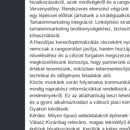
hivatkozásokról, azok minőségéről és a rangso
Versenyelőny: Rendszeres elemzést végzünk a
egy lépéssel előttük járhatunk a stratégiaalko
Tartalommarketing integráció: Linképítési str
tartalommarketing tevékenységekhez, biztosít
kihasználását.
A Havidíjas keresőoptimalizálás részeként nyúj
nemcsak a rangsorolást javítja, hanem hozzá
növeléséhez és a célzott forgalom megszerzé
megközelítésünk biztosítja, hogy partnerünk ü
értéket teremtsünk, miközben tehermentesítjü
technikai és időigényes feladatok alól.
Közös munkánk során folyamatos kommunikáció
mindig naprakész információkkal rendelkezik a
eredményekről. Ez az átláthatóság teszi lehe
és a gyors alkalmazkodást a változó piaci kö
Gyakori kérdések:
Kérdés: Milyen típusú weboldalakról építenek
Válasz:Kizárólag releváns, magas tekintélyű 
építünk hivatkozásokat. Kerüljük a kétes minő