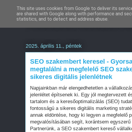
This site uses cookies from Google to deliver its servic
are shared with Google along with performance and secu
Weboldal készítés d
statistics, and to detect and address abuse.
2025. április 11., péntek
SEO szakembert keresel - Gyors
megtalálni a megfelelő SEO szak
sikeres digitális jelenlétnek
Napjainkban már elengedhetetlen a vállalkozá
jelenlétet építsenek ki. Egy jól megtervezett és
tartalom és a keresőoptimalizálás (SEO) tuda
fontosságú a sikeres digitális marketing strat
annak eldöntése, hogy ki legyen a megfelelő p
megvalósításában segít, korántsem egyszerű f
Partnerünk, a SEO szakembert kereső vállal