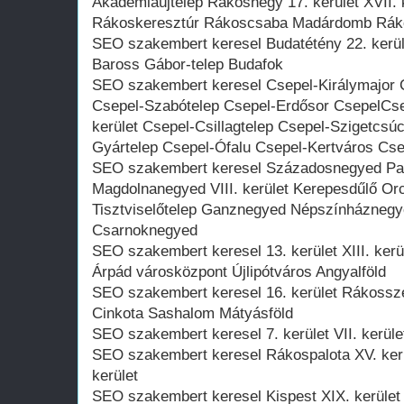
Akadémiaújtelep Rákoshegy 17. kerület XVII. 
Rákoskeresztúr Rákoscsaba Madárdomb Rák
SEO szakembert keresel Budatétény 22. kerüle
Baross Gábor-telep Budafok
SEO szakembert keresel Csepel-Királymajor 
Csepel-Szabótelep Csepel-Erdősor CsepelCse
kerület Csepel-Csillagtelep Csepel-Szigetcsú
Gyártelep Csepel-Ófalu Csepel-Kertváros Cse
SEO szakembert keresel Századosnegyed Pa
Magdolnanegyed VIII. kerület Kerepesdűlő Or
Tisztviselőtelep Ganznegyed Népszínházneg
Csarnoknegyed
SEO szakembert keresel 13. kerület XIII. ker
Árpád városközpont Újlipótváros Angyalföld
SEO szakembert keresel 16. kerület Rákossze
Cinkota Sashalom Mátyásföld
SEO szakembert keresel 7. kerület VII. kerül
SEO szakembert keresel Rákospalota XV. kerül
kerület
SEO szakembert keresel Kispest XIX. kerület 