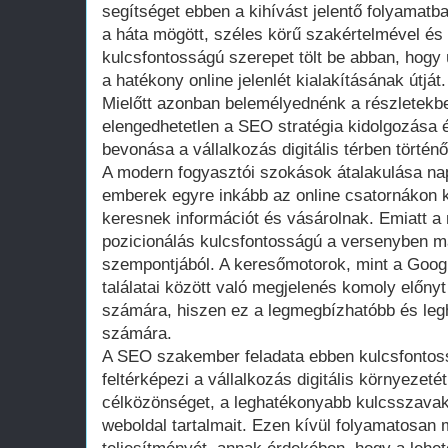
segítséget ebben a kihívást jelentő folyamatb
a háta mögött, széles körű szakértelmével és
kulcsfontosságú szerepet tölt be abban, hogy ü
a hatékony online jelenlét kialakításának útját.
Mielőtt azonban belemélyednénk a részletekbe
elengedhetetlen a SEO stratégia kidolgozás
bevonása a vállalkozás digitális térben történ
A modern fogyasztói szokások átalakulása nap
emberek egyre inkább az online csatornákon k
keresnek információt és vásárolnak. Emiatt a 
pozicionálás kulcsfontosságú a versenyben 
szempontjából. A keresőmotorok, mint a Goog
találatai között való megjelenés komoly előnyt
számára, hiszen ez a legmegbízhatóbb és legh
számára.
A SEO szakember feladata ebben kulcsfontoss
feltérképezi a vállalkozás digitális környezet
célközönséget, a leghatékonyabb kulcsszavaka
weboldal tartalmait. Ezen kívül folyamatosan 