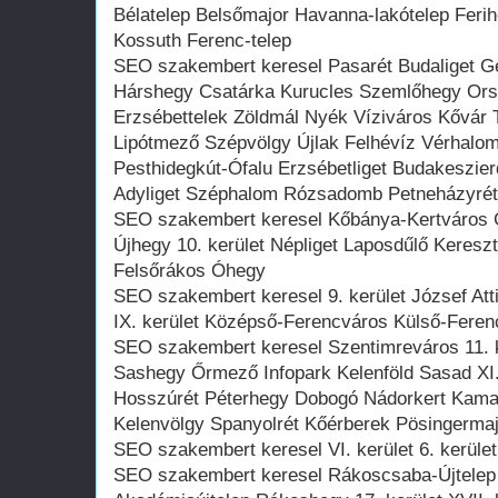
Bélatelep Belsőmajor Havanna-lakótelep Ferih
Kossuth Ferenc-telep
SEO szakembert keresel Pasarét Budaliget G
Hárshegy Csatárka Kurucles Szemlőhegy Orszá
Erzsébettelek Zöldmál Nyék Víziváros Kővár 
Lipótmező Szépvölgy Újlak Felhévíz Vérhalo
Pesthidegkút-Ófalu Erzsébetliget Budakeszier
Adyliget Széphalom Rózsadomb Petneházyrét
SEO szakembert keresel Kőbánya-Kertváros Gy
Újhegy 10. kerület Népliget Laposdűlő Kereszt
Felsőrákos Óhegy
SEO szakembert keresel 9. kerület József Att
IX. kerület Középső-Ferencváros Külső-Feren
SEO szakembert keresel Szentimreváros 11. k
Sashegy Őrmező Infopark Kelenföld Sasad XI.
Hosszúrét Péterhegy Dobogó Nádorkert Kam
Kelenvölgy Spanyolrét Kőérberek Pösingermaj
SEO szakembert keresel VI. kerület 6. kerüle
SEO szakembert keresel Rákoscsaba-Újtelep