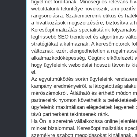
figyelmet fordítanak. Minőségi és releváns h
weboldalunk tekintélye növekszik, ami pozití
rangsorolásra. Szakembereink etikus és hat
a hivatkozások megszerzésére, biztosítva a 
Keresőoptimalizálás specialistáink folyamatos
legfrissebb SEO trendeket és algoritmus vált
stratégiákat alkalmaznak. A keresőmotorok fo
változnak, ezért elengedhetetlen a rugalmass
alkalmazkodóképesség. Cégünk elkötelezett a
hogy ügyfeleink weboldalai hosszú távon is 
el.
Az együttműködés során ügyfeleink rendszere
kampány eredményeiről, a látogatottság alaku
mérőszámokról. Átlátható és érthető módon mut
partnereink nyomon követhetik a befektetései
ügyfeleink maximálisan elégedettek legyenek 
távú partnerként tekintsenek ránk.
Ha Ön is szeretné vállalkozása online jelenlét
minket bizalommal. Keresőoptimalizálás speci
személyre szabott megoldásokat kínáljanak, 