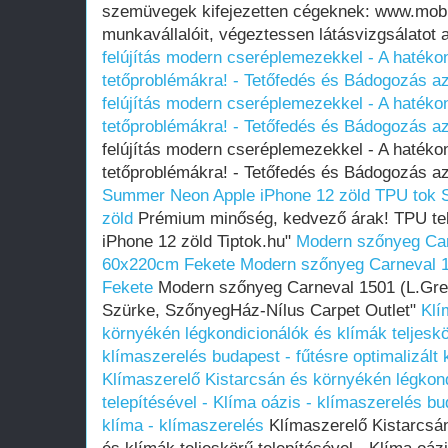
szemüvegek kifejezetten cégeknek: www.mobi
munkavállalóit, végeztessen látásvizgsálatot
felújítás modern cseréplemezekkel - A haték
tetőproblémákra! - Tetőfedés és Bádogozás a
felújítás modern cseréplemezekkel - A haték
tetőproblémákra! - Tetőfedés és Bádogozás a
felújítás modern cseréplemezekkel - A haték
tetőproblémákra! - Tetőfedés és Bádogozás a
Summer Neon Apple iPhone 12 zöld
TPU tok 
zöld
Prémium minőség, kedvező árak! TPU te
iPhone 12 zöld Tiptok.hu"
Modern szőnyeg Car
60x220cm Fekete
Modern szőnyeg Carneval 
Fekete
Modern szőnyeg Carneval 1501 (L.Gre
Szürke, SzőnyegHáz-Nílus Carpet Outlet"
Klí
környékén légkondicionálók és klímák teljeskör
klímaszerelés budapest - fűtésre optimalizált 
Klímaszerelő Kistarcsán és környékén légkond
telepítésével - Klíma oázis - klímaszerelés bud
klíma - klímaszerelés
Klímaszerelő Kistarcsán