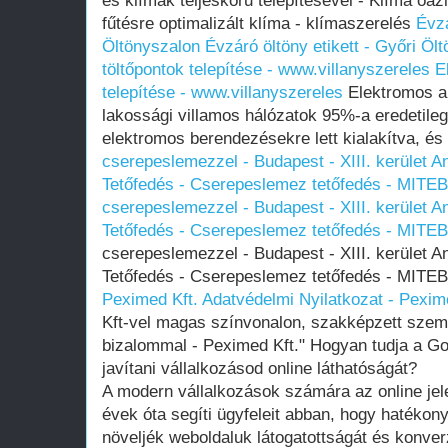
és klímák teljeskörű telepítésével - Klíma oáz
fűtésre optimalizált klíma - klímaszerelés
Évzá
Öltönyszalon
Évzáró öltöny etikett - Győri Öl
töltőpontok telepítése - www.villanyszereles
E
telepítése - www.villanyszereles
Elektromos au
lakossági villamos hálózatok 95%-a eredetile
elektromos berendezésekre lett kialakítva, é
cserepeslemezzel - Budapest - XIII. kerület A
Tetőfedés - Cserepeslemez tetőfedés - MIT
cserepeslemezzel - Budapest - XIII. kerület A
Tetőfedés - Cserepeslemez tetőfedés - MIT
cserepeslemezzel - Budapest - XIII. kerület A
Tetőfedés - Cserepeslemez tetőfedés - MIT
Peximed Kft.
Adatvédelmi Nyilatkozat - Pexim
Kft-vel magas színvonalon, szakképzett szemé
bizalommal - Peximed Kft." Hogyan tudja a Go
javítani vállalkozásod online láthatóságát?
A modern vállalkozások számára az online jel
évek óta segíti ügyfeleit abban, hogy hatékon
növeljék weboldaluk látogatottságát és konverzi