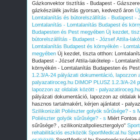
Gázkonvektor tisztítás - Budapest - Gázszer
gázkészülék javítás gyorsan, kedvező áron
Új
Lomtalanítás és bútorelszállítás - Budapest - J
Lomtalanítás - Lomtalanítás Budapest és körn
Budapesten és Pest megyében
Új kezdet, tis
bútorelszállítás - Budapest - József Attila-lakó
Lomtalanítás Budapest és környékén - Lomtal
megyében
Új kezdet, tiszta otthon: Lomtalanít
Budapest - József Attila-lakótelep - Lomtalan
környékén - Lomtalanítás Budapesten és Pe
1.2.3/A-24 pályázati dokumentáció, lapozzon a
palyazatiroceg.hu
DIMOP PLUSZ 1.2.3/A-24 pá
lapozzon az oldalak között - palyazatiroceg.h
pályázati dokumentáció, lapozzon az oldalak k
hasznos tartalmakért, kérjen ajánlatot - palya
Szilikonizált Poliészter golyók sűrűsége? - s
M
Poliészter golyók sűrűsége? - s
Miért Fontos a
sűrűsége? , szilikonizaltpoliesztergolyo"
Sport
rehabilitációs eszközök
SportMedical.hu Sport
eszközök
SportMedical.hu Sportegészségügyi 