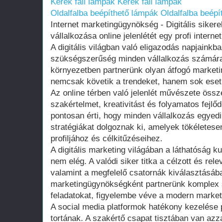
Kerek fali lámpák
Kerek fali lámpák
Oldalfalba beépíthető lámpák
Oldalfalba beépí
Internet marketingügynökség - Digitális sikere
vállalkozása online jelenlétét egy profi inter
A digitális világban való eligazodás napjaink
szükségszerűség minden vállalkozás számára
környezetben partnerünk olyan átfogó market
nemcsak követik a trendeket, hanem sok eset
Az online térben való jelenlét művészete össze
szakértelmet, kreativitást és folyamatos fejlő
pontosan érti, hogy minden vállalkozás egyedi
stratégiákat dolgoznak ki, amelyek tökéletese
profiljához és célkitűzéseihez.
A digitális marketing világában a láthatóság
nem elég. A valódi siker titka a célzott és re
valamint a megfelelő csatornák kiválasztásában
marketingügynökségként partnerünk komplex s
feladatokat, figyelembe véve a modern market
A social media platformok hatékony kezelése 
tortának. A szakértő csapat tisztában van az