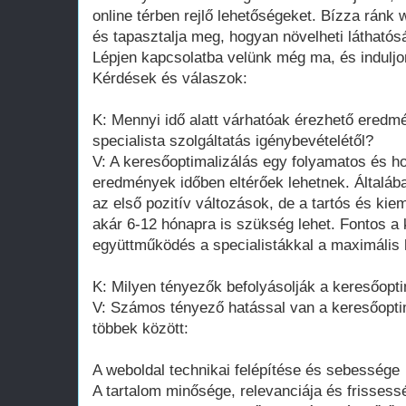
online térben rejlő lehetőségeket. Bízza ránk 
és tapasztalja meg, hogyan növelheti láthatósá
Lépjen kapcsolatba velünk még ma, és induljon 
Kérdések és válaszok:
K: Mennyi idő alatt várhatóak érezhető eredm
specialista szolgáltatás igénybevételétől?
V: A keresőoptimalizálás egy folyamatos és ho
eredmények időben eltérőek lehetnek. Általáb
az első pozitív változások, de a tartós és k
akár 6-12 hónapra is szükség lehet. Fontos a 
együttműködés a specialistákkal a maximális
K: Milyen tényezők befolyásolják a keresőopt
V: Számos tényező hatással van a keresőopt
többek között:
A weboldal technikai felépítése és sebessége
A tartalom minősége, relevanciája és frissess