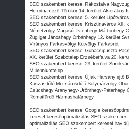
SEO szakembert keresel Rákosfalva Nagyzugló
Herminamező Törökőr 14. kerület Alsórákos I
SEO szakembert keresel 5. kerület Lipótváros 
SEO szakembert keresel Krisztinaváros XII. 
Németvölgy Magasút Istenhegy Mártonhegy Cs
Zugliget Jánoshegy Orbánhegy 12. kerület S
Virányos Farkasvölgy Kútvölgy Farkasrét
SEO szakembert keresel Gubacsipuszta Pacsi
XX. kerület Szabótelep Erzsébetfalva 20. kerü
SEO szakembert keresel 23. kerület Soroksár-
Millenniumtelep
SEO szakembert keresel Újlak Harsánylejtő 
Kaszásdűlő Mocsárosdűlő Solymárvölgy Óbuda I
Csúcshegy Aranyhegy-Ürömhegy-Péterhegy Ó
Rómaifürdő Hármashatárhegy
SEO szakembert keresel Google keresőoptim
keresel keresőoptimalizálás SEO szakembert
optimalizálás SEO szakembert keresel havidí