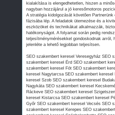
kialakítása is elengedhetetlen, hiszen a minő
nagyban hozzájárul a jó keresőmotoros pozici
A stratégia kidolgozását követően Partnerünk
fázisába lép. A feladatok ütemezése és a kiv
eszközöket és technikákat alkalmazzák, bizto
hatékonyságot. A folyamat során pedig rends
teljesítménymérésekkel gondoskodnak arról, ho
jelenléte a lehető legjobban teljesítsen.
SEO szakembert keresel Veresegyház SEO s
szakembert keresel Érd SEO szakembert ker
szakembert keresel Fót SEO szakembert ker
keresel Nagytarcsa SEO szakembert keresel
keresel Szob SEO szakembert keresel Budak
Nagykáta SEO szakembert keresel Kecskemé
Ráckeve SEO szakembert keresel Szigetsze
keresel Kistarcsa SEO szakembert keresel P
Győr SEO szakembert keresel Vecsés SEO s
szakembert keresel Kerepes SEO szakembert