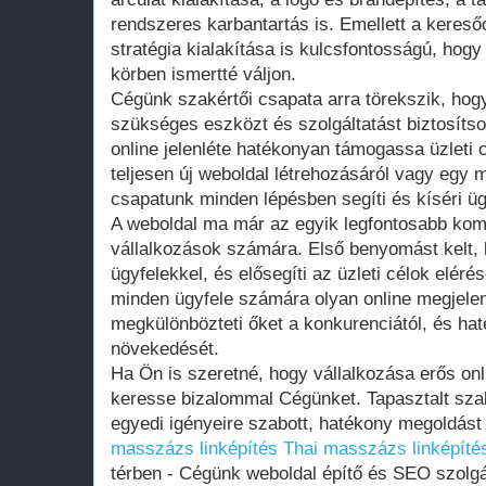
rendszeres karbantartás is. Emellett a kereső
stratégia kialakítása is kulcsfontosságú, hogy
körben ismertté váljon.
Cégünk szakértői csapata arra törekszik, ho
szükséges eszközt és szolgáltatást biztosíts
online jelenléte hatékonyan támogassa üzleti 
teljesen új weboldal létrehozásáról vagy egy me
csapatunk minden lépésben segíti és kíséri ügy
A weboldal ma már az egyik legfontosabb ko
vállalkozások számára. Első benyomást kelt, 
ügyfelekkel, és elősegíti az üzleti célok eléré
minden ügyfele számára olyan online megjelen
megkülönbözteti őket a konkurenciától, és hat
növekedését.
Ha Ön is szeretné, hogy vállalkozása erős onli
keresse bizalommal Cégünket. Tapasztalt sza
egyedi igényeire szabott, hatékony megoldást
masszázs linképítés
Thai masszázs linképíté
térben - Cégünk weboldal építő és SEO szolgá