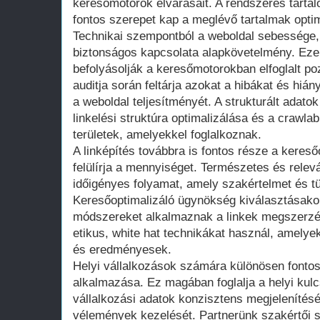
keresőmotorok elvárásait. A rendszeres tartalo
fontos szerepet kap a meglévő tartalmak optim
Technikai szempontból a weboldal sebessége, 
biztonságos kapcsolata alapkövetelmény. Eze
befolyásolják a keresőmotorokban elfoglalt poz
auditja során feltárja azokat a hibákat és hiá
a weboldal teljesítményét. A strukturált adato
linkelési struktúra optimalizálása és a crawlab
területek, amelyekkel foglalkoznak.
A linképítés továbbra is fontos része a keres
felülírja a mennyiséget. Természetes és releván
időigényes folyamat, amely szakértelmet és tü
Keresőoptimalizáló ügynökség kiválasztásak
módszereket alkalmaznak a linkek megszerzés
etikus, white hat technikákat használ, amely
és eredményesek.
Helyi vállalkozások számára különösen fontos
alkalmazása. Ez magában foglalja a helyi kul
vállalkozási adatok konzisztens megjelenítés
vélemények kezelését. Partnerünk szakértői s