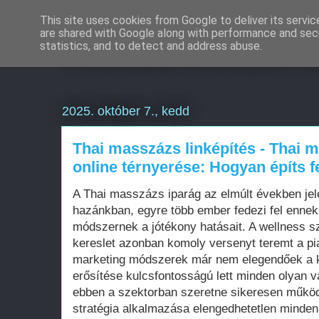
This site uses cookies from Google to deliver its servic
are shared with Google along with performance and secu
Weboldal készítés d
statistics, and to detect and address abuse.
2025. október 7., kedd
Thai masszázs linképítés - Thai 
online térnyerése: Hogyan építs fe
A Thai masszázs iparág az elmúlt években je
hazánkban, egyre több ember fedezi fel ennek 
módszernek a jótékony hatásait. A wellness sz
kereslet azonban komoly versenyt teremt a p
marketing módszerek már nem elegendőek a ki
erősítése kulcsfontosságú lett minden olyan 
ebben a szektorban szeretne sikeresen működ
stratégia alkalmazása elengedhetetlen minden