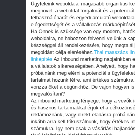
Ügyfeleink weboldalai magasabb organikus ker
megnöveli a weboldal forgalmát és a potenciál
felhasználóbarát és egyedi arculatú weboldalak
elégedettségét és a vállalkozás márkaépítését
Ha Önnek is szüksége van egy modern, hatékon
weboldalra, ne habozzon felvenni velünk a ka
készséggel áll rendelkezésére, hogy megtalálj
megoldást célja eléréséhez.
Thai masszázs lin
linképítés
Az inbound marketing napjainkban eg
a vállalatok sikerességében. Ahelyett, hogy 
próbálnánk meg elérni a potenciális ügyfeleke
tartalmat hozunk létre, ami értékes számukr
vonzza őket a cégünkhöz. De vajon hogyan is 
megvalósítani?
Az inbound marketing lényege, hogy a vevők i
és hasznos tartalmakkal érjük el a célközönsé
reklámoznánk, vagy direkt eladásra próbálnán
inkább arra kell fókuszálnunk, hogy értékes i
számukra. Így nem csak a vásárlási hajlandó