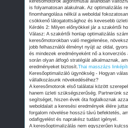
keresőmotorok algoritmusai állandóan változn
is folyamatosan alakulnak. Az optimalizálás r
finomhangolása nélkül a weboldal fokozatosan 
csökkenő látogatottsághoz és kevesebb üzleti
Kérdés 2: Milyen előnyökkel jár a szakértői h
Válasz: A szakértői honlap optimalizálás számo
keresőmotorokban való megjelenése, növekszi
jobb felhasználói élményt nyújt az oldal, gyor
és mindezek eredményeként nő a konverziós ar
során olyan átfogó stratégiát alkalmaznak, am
eredményeket biztosít.
Thai masszázs linképí
Keresőoptimalizáló ügynökség - Hogyan válas
vállalkozásunk növekedéséhez?
A keresőmotorok első találatai között szerep
hanem üzleti szükségszerűség. Partnerünk sz
segítséget, hiszen évek óta foglalkoznak azza
weboldalait a keresési eredmények élére jutt
forgalom növelése hosszú távú befektetés, a
odafigyelést és naprakész tudást igényel.
A keresőoptimalizálás nem egyszerűen kulcs