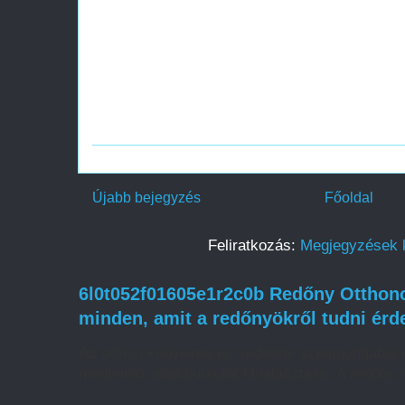
Újabb bejegyzés
Főoldal
Feliratkozás:
Megjegyzések 
6l0t052f01605e1r2c0b Redőny Otthono
minden, amit a redőnyökről tudni ér
Az otthon kényelme és védelme szempontjából k
megfelelő ablakburkolat kiválasztása. A redőny 