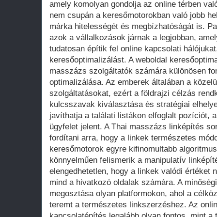
amely komolyan gondolja az online térben val
nem csupán a keresőmotorokban való jobb hely
márka hitelességét és megbízhatóságát is. Par
azok a vállalkozások járnak a legjobban, ame
tudatosan építik fel online kapcsolati hálójuka
keresőoptimalizálást. A weboldal keresőoptimal
masszázs szolgáltatók számára különösen fon
optimalizálása. Az emberek általában a közelü
szolgáltatásokat, ezért a földrajzi célzás rend
kulcsszavak kiválasztása és stratégiai elhely
javíthatja a találati listákon elfoglalt pozíciót
ügyfelet jelent. A Thai masszázs linképítés so
fordítani arra, hogy a linkek természetes módo
keresőmotorok egyre kifinomultabb algoritmu
könnyelműen felismerik a manipulatív linképít
elengedhetetlen, hogy a linkek valódi értéket 
mind a hivatkozó oldalak számára. A minőségi
megosztása olyan platformokon, ahol a célközö
teremt a természetes linkszerzéshez. Az onli
kapcsolatépítés legalább olyan fontos, mint a 