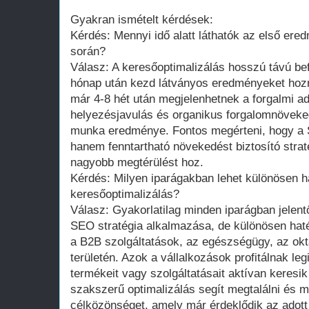
Gyakran ismételt kérdések:
Kérdés: Mennyi idő alatt láthatók az első er
során?
Válasz: A keresőoptimalizálás hosszú távú bef
hónap után kezd látványos eredményeket hozni
már 4-8 hét után megjelenhetnek a forgalmi ad
helyezésjavulás és organikus forgalomnövek
munka eredménye. Fontos megérteni, hogy a
hanem fenntartható növekedést biztosító strat
nagyobb megtérülést hoz.
Kérdés: Milyen iparágakban lehet különösen h
keresőoptimalizálás?
Válasz: Gyakorlatilag minden iparágban jelentő
SEO stratégia alkalmazása, de különösen hat
a B2B szolgáltatások, az egészségügy, az okta
területén. Azok a vállalkozások profitálnak le
termékeit vagy szolgáltatásait aktívan keresi
szakszerű optimalizálás segít megtalálni és m
célközönséget, amely már érdeklődik az adott 