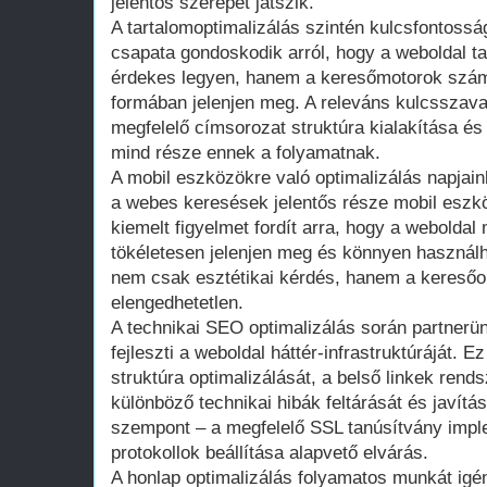
jelentős szerepet játszik.
A tartalomoptimalizálás szintén kulcsfontossá
csapata gondoskodik arról, hogy a weboldal ta
érdekes legyen, hanem a keresőmotorok szám
formában jelenjen meg. A releváns kulcsszav
megfelelő címsorozat struktúra kialakítása é
mind része ennek a folyamatnak.
A mobil eszközökre való optimalizálás napjai
a webes keresések jelentős része mobil eszkö
kiemelt figyelmet fordít arra, hogy a webolda
tökéletesen jelenjen meg és könnyen használh
nem csak esztétikai kérdés, hanem a keresőop
elengedhetetlen.
A technikai SEO optimalizálás során partnerün
fejleszti a weboldal háttér-infrastruktúráját. 
struktúra optimalizálását, a belső linkek rend
különböző technikai hibák feltárását és javítás
szempont – a megfelelő SSL tanúsítvány impl
protokollok beállítása alapvető elvárás.
A honlap optimalizálás folyamatos munkát igé