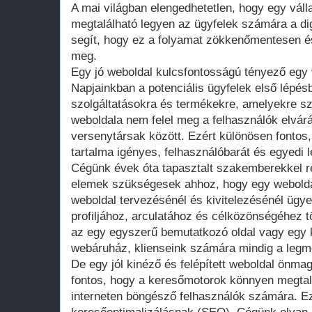
A mai világban elengedhetetlen, hogy egy válla
megtalálható legyen az ügyfelek számára a di
segít, hogy ez a folyamat zökkenőmentesen 
meg.
Egy jó weboldal kulcsfontosságú tényező egy 
Napjainkban a potenciális ügyfelek első lépés
szolgáltatásokra és termékekre, amelyekre s
weboldala nem felel meg a felhasználók elvár
versenytársak között. Ezért különösen fontos,
tartalma igényes, felhasználóbarát és egyedi 
Cégünk évek óta tapasztalt szakemberekkel ren
elemek szükségesek ahhoz, hogy egy webolda
weboldal tervezésénél és kivitelezésénél ügye
profiljához, arculatához és célközönségéhez t
az egy egyszerű bemutatkozó oldal vagy egy
webáruház, klienseink számára mindig a legme
De egy jól kinéző és felépített weboldal önma
fontos, hogy a keresőmotorok könnyen megtalá
interneten böngésző felhasználók számára. E