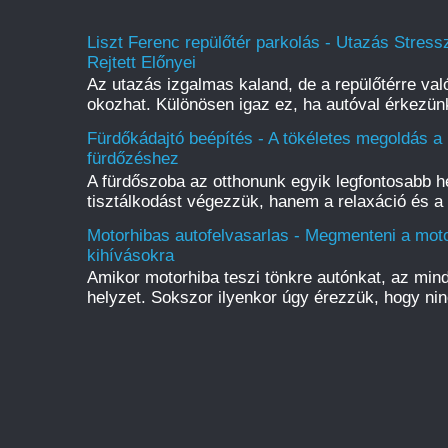
Liszt Ferenc repülőtér parkolás - Utazás Stres
Rejtett Előnyei
Az utazás izgalmas kaland, de a repülőtérre való
okozhat. Különösen igaz ez, ha autóval érkezünk
Fürdőkádajtó beépítés - A tökéletes megoldás 
fürdőzéshez
A fürdőszoba az otthonunk egyik legfontosabb h
tisztálkodást végezzük, hanem a relaxáció és a f
Motorhibas autofelvasarlas - Megmenteni a mot
kihívásokra
Amikor motorhiba teszi tönkre autónkat, az mind
helyzet. Sokszor ilyenkor úgy érezzük, hogy nin