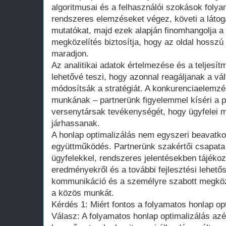
algoritmusai és a felhasználói szokások foly
rendszeres elemzéseket végez, követi a látog
mutatókat, majd ezek alapján finomhangolja a s
megközelítés biztosítja, hogy az oldal hosszú
maradjon.
Az analitikai adatok értelmezése és a teljes
lehetővé teszi, hogy azonnal reagáljanak a v
módosítsák a stratégiát. A konkurenciaelemzé
munkának – partnerünk figyelemmel kíséri a pi
versenytársak tevékenységét, hogy ügyfelei m
járhassanak.
A honlap optimalizálás nem egyszeri beavatk
együttműködés. Partnerünk szakértői csapata 
ügyfelekkel, rendszeres jelentésekben tájékozt
eredményekről és a további fejlesztési lehetős
kommunikáció és a személyre szabott megköze
a közös munkát.
Kérdés 1: Miért fontos a folyamatos honlap op
Válasz: A folyamatos honlap optimalizálás azé