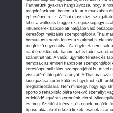
Partnerünk gyakran hangsúlyozza, hogy a hos
megoldásokban, hanem a kitartó munkában és
építésében rejlik. A Thai masszázs szolgált
lehet a wellness bloggerek, egészségügyi sz
influencerek kapcsolati hálójába való bekapcs
keresőoptimalizálás szempontjából a Thai ma
bemutatása során fontos a szakmai hitelessé
megfelelő egyensúlya. Az ügyfelek nemcsak a s
iránt érdeklődnek, hanem azt is tudni szeretn
számíthatnak. A valódi ügyféltörténetek és t
nemcsak az emberi kapcsolat szempontjából 
keresőoptimalizálás szempontjából is, mivel növ
visszatérő látogatók arányát. A Thai masszázs
kidolgozása során különös figyelmet kell ford
meghatározására. Nem mindegy, hogy egy stre
sportoló rehabilitációjára törekvő személyt va
érdeklődő egyént szeretnénk elérni. Mindegyik
és megközelítést igényel, és ennek megfelel
típusú oldalakról érkező linkek lesznek szám