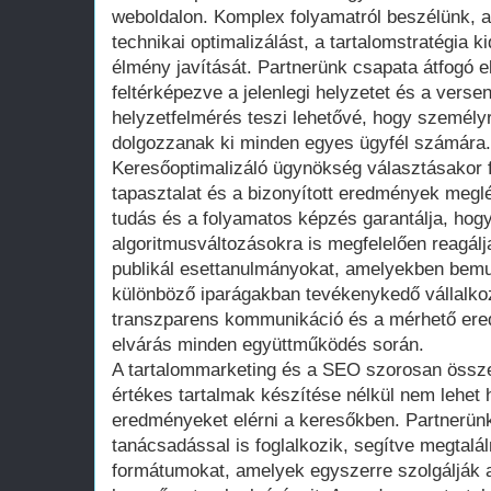
weboldalon. Komplex folyamatról beszélünk, 
technikai optimalizálást, a tartalomstratégia k
élmény javítását. Partnerünk csapata átfogó 
feltérképezve a jelenlegi helyzetet és a verse
helyzetfelmérés teszi lehetővé, hogy személyr
dolgozzanak ki minden egyes ügyfél számára.
Keresőoptimalizáló ügynökség választásakor
tapasztalat és a bizonyított eredmények megl
tudás és a folyamatos képzés garantálja, hogy
algoritmusváltozásokra is megfelelően reagál
publikál esettanulmányokat, amelyekben bemut
különböző iparágakban tevékenykedő vállalkoz
transzparens kommunikáció és a mérhető ere
elvárás minden együttműködés során.
A tartalommarketing és a SEO szorosan össz
értékes tartalmak készítése nélkül nem lehet 
eredményeket elérni a keresőkben. Partnerünk
tanácsadással is foglalkozik, segítve megtalá
formátumokat, amelyek egyszerre szolgálják a