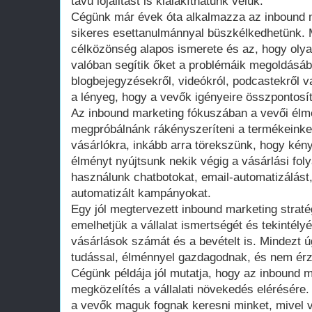
távú lojalitást is kialakíthatunk velük.
Cégünk már évek óta alkalmazza az inbound m
sikeres esettanulmánnyal büszkélkedhetünk. 
célközönség alapos ismerete és az, hogy olyan
valóban segítik őket a problémáik megoldásá
blogbejegyzésekről, videókról, podcastekről v
a lényeg, hogy a vevők igényeire összpontosí
Az inbound marketing fókuszában a vevői élmé
megpróbálnánk rákényszeríteni a termékeinket
vásárlókra, inkább arra törekszünk, hogy kén
élményt nyújtsunk nekik végig a vásárlási fo
használunk chatbotokat, email-automatizálást
automatizált kampányokat.
Egy jól megtervezett inbound marketing strat
emelhetjük a vállalat ismertségét és tekintélyé
vásárlások számát és a bevételt is. Mindezt 
tudással, élménnyel gazdagodnak, és nem érzi
Cégünk példája jól mutatja, hogy az inbound 
megközelítés a vállalati növekedés elérésére.
a vevők maguk fognak keresni minket, mivel va