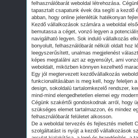
felhasználóbarát weboldal létrehozása. Cégünk 
tapasztalt csapatunk évek óta segíti a kezdő
abban, hogy online jelenlétük hatékonyan fejl
Kezdő vállalkozások számára a weboldal elsőd
bemutassa a céget, vonzó legyen a potenciál
navigálható legyen. Sok induló vállalkozás elkö
bonyolult, felhasználóbarát nélküli oldalt hoz l
leegyszerűsített, unalmas megjelenést válasz
képes megtalálni azt az egyensúlyt, ami vonz
weboldalt, miközben könnyen kezelhető marad
Egy jól megtervezett kezdővállalkozás webol
funkcionalitásában is meg kell, hogy feleljen 
design, sokoldalú tartalomkezelő rendszer, ke
mind-mind elengedhetetlen elemei egy modern
Cégünk szakértői gondoskodnak arról, hogy ü
szükséges elemet tartalmazzon, és mindez eg
felhasználóbarát felületet alkosson.
De a weboldal tervezés és fejlesztés mellet
szolgáltatást is nyújt a kezdő vállalkozások sz
arculat kialakítása, a logó és brandépítés, a