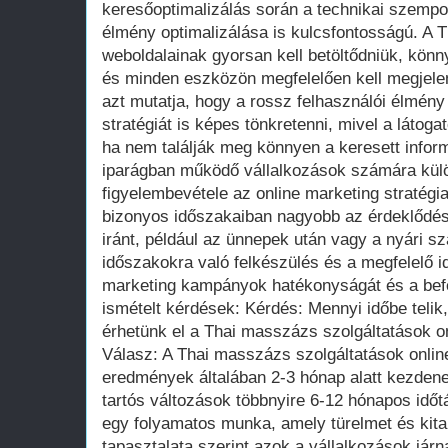
keresőoptimalizálás során a technikai szempon
élmény optimalizálása is kulcsfontosságú. A 
weboldalainak gyorsan kell betöltődniük, könn
és minden eszközön megfelelően kell megjelen
azt mutatja, hogy a rossz felhasználói élmény 
stratégiát is képes tönkretenni, mivel a látoga
ha nem találják meg könnyen a keresett infor
iparágban működő vállalkozások számára külö
figyelembevétele az online marketing stratégi
bizonyos időszakaiban nagyobb az érdeklődés
iránt, például az ünnepek után vagy a nyári s
időszakokra való felkészülés és a megfelelő id
marketing kampányok hatékonyságát és a bef
ismételt kérdések: Kérdés: Mennyi időbe telik
érhetünk el a Thai masszázs szolgáltatások o
Válasz: A Thai masszázs szolgáltatások onlin
eredmények általában 2-3 hónap alatt kezdenek
tartós változások többnyire 6-12 hónapos időtá
egy folyamatos munka, amely türelmet és kitar
tapasztalata szerint azok a vállalkozások jár