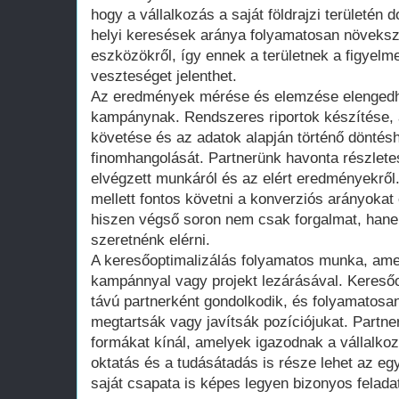
hogy a vállalkozás a saját földrajzi területén
helyi keresések aránya folyamatosan növeksz
eszközökről, így ennek a területnek a figyelm
veszteséget jelenthet.
Az eredmények mérése és elemzése elengedh
kampánynak. Rendszeres riportok készítése, 
követése és az adatok alapján történő döntésho
finomhangolását. Partnerünk havonta részlete
elvégzett munkáról és az elért eredményekrő
mellett fontos követni a konverziós arányokat 
hiszen végső soron nem csak forgalmat, han
szeretnénk elérni.
A keresőoptimalizálás folyamatos munka, ame
kampánnyal vagy projekt lezárásával. Kereső
távú partnerként gondolkodik, és folyamatosan
megtartsák vagy javítsák pozíciójukat. Partn
formákat kínál, amelyek igazodnak a vállalko
oktatás és a tudásátadás is része lehet az e
saját csapata is képes legyen bizonyos felada