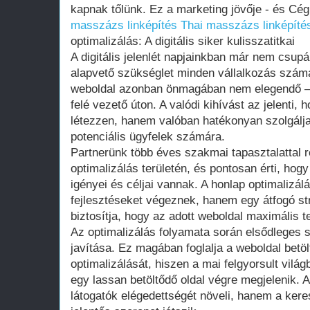
kapnak tőlünk. Ez a marketing jövője - és Cég
masszázs linképítés
Thai masszázs linképíté
optimalizálás: A digitális siker kulisszatitkai
A digitális jelenlét napjainkban már nem csu
alapvető szükséglet minden vállalkozás számá
weboldal azonban önmagában nem elegendő – e
felé vezető úton. A valódi kihívást az jelenti
létezzen, hanem valóban hatékonyan szolgálja 
potenciális ügyfelek számára.
Partnerünk több éves szakmai tapasztalattal r
optimalizálás területén, és pontosan érti, ho
igényei és céljai vannak. A honlap optimalizá
fejlesztéseket végeznek, hanem egy átfogó str
biztosítja, hogy az adott weboldal maximális t
Az optimalizálás folyamata során elsődleges 
javítása. Ez magában foglalja a weboldal bet
optimalizálását, hiszen a mai felgyorsult vil
egy lassan betöltődő oldal végre megjelenik. 
látogatók elégedettségét növeli, hanem a ker