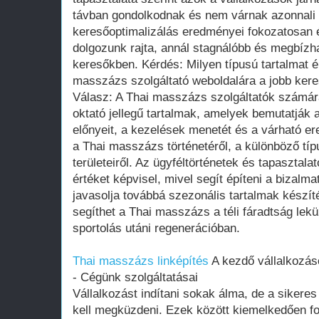
távban gondolkodnak és nem várnak azonnali 
keresőoptimalizálás eredményei fokozatosan é
dolgozunk rajta, annál stagnálóbb és megbízh
keresőkben. Kérdés: Milyen típusú tartalmat 
masszázs szolgáltató weboldalára a jobb ker
Válasz: A Thai masszázs szolgáltatók számár
oktató jellegű tartalmak, amelyek bemutatjá
előnyeit, a kezelések menetét és a várható e
a Thai masszázs történetéről, a különböző tí
területeiről. Az ügyféltörténetek és tapaszta
értéket képvisel, mivel segít építeni a bizalma
javasolja továbbá szezonális tartalmak készíté
segíthet a Thai masszázs a téli fáradtság lek
sportolás utáni regenerációban.
Thai masszázs linképítés
A kezdő vállalkozás
- Cégünk szolgáltatásai
Vállalkozást indítani sokak álma, de a sikere
kell megküzdeni. Ezek között kiemelkedően fo