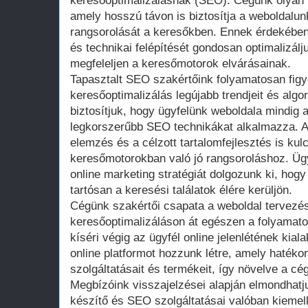
keresőoptimalizálásnak (SEO). Cégünk olyan S
amely hosszú távon is biztosítja a weboldalu
rangsorolását a keresőkben. Ennek érdekében
és technikai felépítését gondosan optimalizálj
megfeleljen a keresőmotorok elvárásainak.
Tapasztalt SEO szakértőink folyamatosan figy
keresőoptimalizálás legújabb trendjeit és algor
biztosítjuk, hogy ügyfelünk weboldala mindig 
legkorszerűbb SEO technikákat alkalmazza. A
elemzés és a célzott tartalomfejlesztés is ku
keresőmotorokban való jó rangsoroláshoz. Ü
online marketing stratégiát dolgozunk ki, hog
tartósan a keresési találatok élére kerüljön.
Cégünk szakértői csapata a weboldal tervezés
keresőoptimalizáláson át egészen a folyamato
kíséri végig az ügyfél online jelenlétének kial
online platformot hozzunk létre, amely hatékon
szolgáltatásait és termékeit, így növelve a cég
Megbízóink visszajelzései alapján elmondhat
készítő és SEO szolgáltatásai valóban kieme